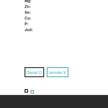
Mg:
Zn:
Se:
Cu:
P:
Jod:
Daniel O.
Jennifer X.