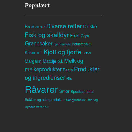
Populært
Diverse retter
Drikke
Brødvarer
Fisk og skalldyr
Frukt
Gryn
Grønnsaker
industribakt
hjemmebakt
Kjøtt og fjørfe
Kaker o.l.
Lefser
Melk og
Margarin
Matolje o.l.
Produkter
melkeprodukter
Pasta
og ingredienser
Ris
Råvarer
Smør
Spedbarnsmat
Sukker og søte produkter
Søt gjærbakst
Urter og
Vafler o.l.
krydder