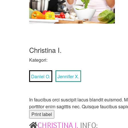
Christina I.
Kategori:
Daniel O.
Jennifer X.
In faucibus orci suscipit lacus blandit euismod.
porttitor enim sagittis nec. Quisque faucibus sapi
CHRISTINA I.
INFO: