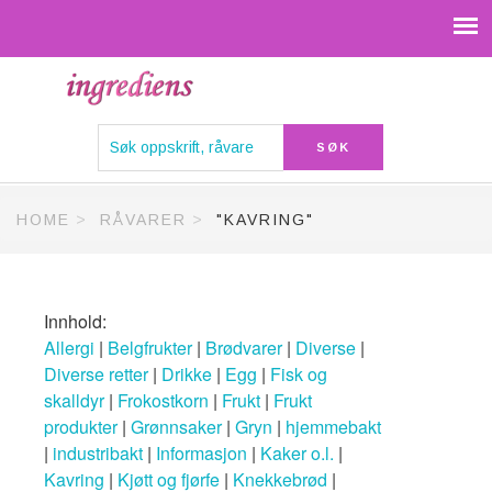
HOME
RÅVARER
"KAVRING"
Innhold:
Allergi
|
Belgfrukter
|
Brødvarer
|
Diverse
|
Diverse retter
|
Drikke
|
Egg
|
Fisk og
skalldyr
|
Frokostkorn
|
Frukt
|
Frukt
produkter
|
Grønnsaker
|
Gryn
|
hjemmebakt
|
industribakt
|
Informasjon
|
Kaker o.l.
|
Kavring
|
Kjøtt og fjørfe
|
Knekkebrød
|