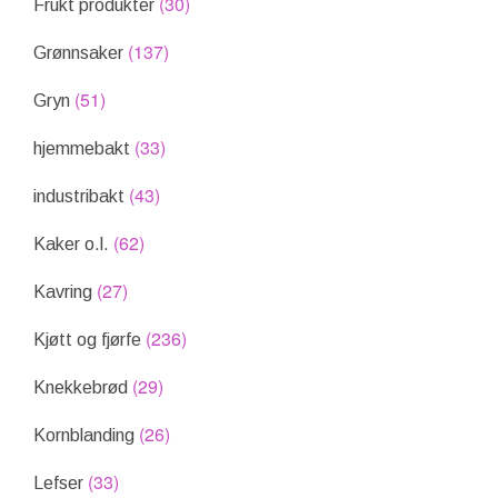
(30)
Frukt produkter
(137)
Grønnsaker
(51)
Gryn
(33)
hjemmebakt
(43)
industribakt
(62)
Kaker o.l.
(27)
Kavring
(236)
Kjøtt og fjørfe
(29)
Knekkebrød
(26)
Kornblanding
(33)
Lefser