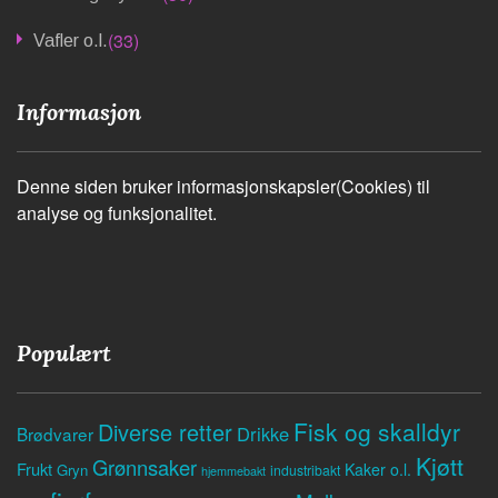
(33)
Vafler o.l.
Informasjon
Denne siden bruker informasjonskapsler(Cookies) til
analyse og funksjonalitet.
Populært
Fisk og skalldyr
Diverse retter
Drikke
Brødvarer
Kjøtt
Grønnsaker
Frukt
Kaker o.l.
Gryn
industribakt
hjemmebakt