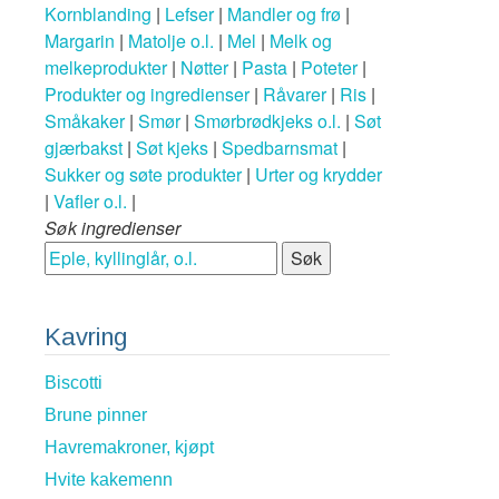
Kornblanding
|
Lefser
|
Mandler og frø
|
Margarin
|
Matolje o.l.
|
Mel
|
Melk og
melkeprodukter
|
Nøtter
|
Pasta
|
Poteter
|
Produkter og ingredienser
|
Råvarer
|
Ris
|
Småkaker
|
Smør
|
Smørbrødkjeks o.l.
|
Søt
gjærbakst
|
Søt kjeks
|
Spedbarnsmat
|
Sukker og søte produkter
|
Urter og krydder
|
Vafler o.l.
|
Søk ingredienser
Kavring
Biscotti
Brune pinner
Havremakroner, kjøpt
Hvite kakemenn