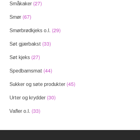
(27)
Småkaker
(67)
Smør
(29)
Smørbrødkjeks o.l.
(33)
Søt gjærbakst
(27)
Søt kjeks
(44)
Spedbarnsmat
(45)
Sukker og søte produkter
(30)
Urter og krydder
(33)
Vafler o.l.