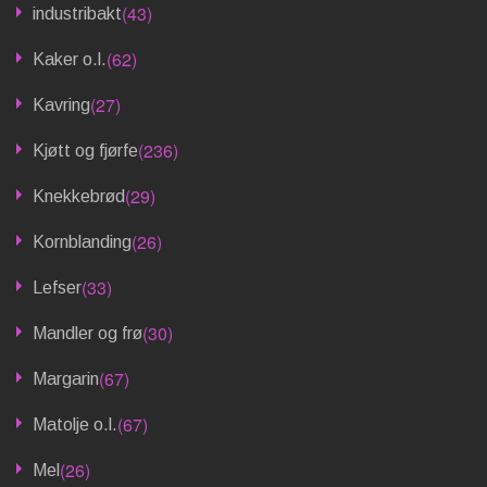
(43)
industribakt
(62)
Kaker o.l.
(27)
Kavring
(236)
Kjøtt og fjørfe
(29)
Knekkebrød
(26)
Kornblanding
(33)
Lefser
(30)
Mandler og frø
(67)
Margarin
(67)
Matolje o.l.
(26)
Mel