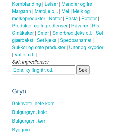
Kornblanding
|
Lefser
|
Mandler og frø
|
Margarin
|
Matolje o.l.
|
Mel
|
Melk og
melkeprodukter
|
Nøtter
|
Pasta
|
Poteter
|
Produkter og ingredienser
|
Råvarer
|
Ris
|
Småkaker
|
Smør
|
Smørbrødkjeks o.l.
|
Søt
gjærbakst
|
Søt kjeks
|
Spedbarnsmat
|
Sukker og søte produkter
|
Urter og krydder
|
Vafler o.l.
|
Søk ingredienser
Gryn
Bokhvete, hele korn
Bulgurgryn, kokt
Bulgurgryn, tørr
Byggryn