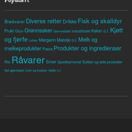
Fisk og skalldyr
Diverse retter
Drikke
Brødvarer
Kjøtt
Grønnsaker
Frukt
Kaker o.l.
Gryn
industribakt
hjemmebakt
og fjørfe
Melk og
Margarin
Matolje o.l.
Lefser
Produkter og ingredienser
melkeprodukter
Pasta
Råvarer
Smør
Ris
Spedbarnsmat
Sukker og søte produkter
Søt gjærbakst
Vafler o.l.
Urter og krydder