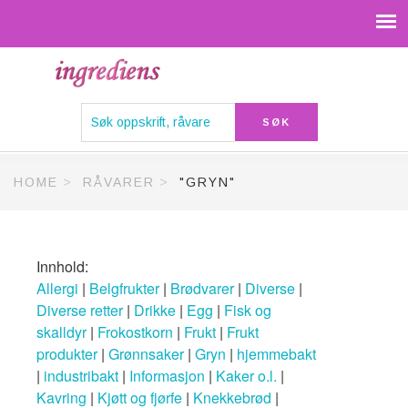
HOME
RÅVARER
"GRYN"
Innhold:
Allergi
|
Belgfrukter
|
Brødvarer
|
Diverse
|
Diverse retter
|
Drikke
|
Egg
|
Fisk og
skalldyr
|
Frokostkorn
|
Frukt
|
Frukt
produkter
|
Grønnsaker
|
Gryn
|
hjemmebakt
|
industribakt
|
Informasjon
|
Kaker o.l.
|
Kavring
|
Kjøtt og fjørfe
|
Knekkebrød
|