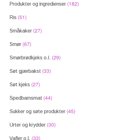
(182)
Produkter og ingredienser
(51)
Ris
(27)
Småkaker
(67)
Smør
(29)
Smørbrødkjeks o.l.
(33)
Søt gjærbakst
(27)
Søt kjeks
(44)
Spedbarnsmat
(45)
Sukker og søte produkter
(30)
Urter og krydder
(33)
Vafler o.l.