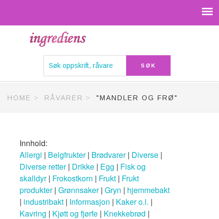
HOME
RÅVARER
"MANDLER OG FRØ"
Innhold:
Allergi
|
Belgfrukter
|
Brødvarer
|
Diverse
|
Diverse retter
|
Drikke
|
Egg
|
Fisk og
skalldyr
|
Frokostkorn
|
Frukt
|
Frukt
produkter
|
Grønnsaker
|
Gryn
|
hjemmebakt
|
industribakt
|
Informasjon
|
Kaker o.l.
|
Kavring
|
Kjøtt og fjørfe
|
Knekkebrød
|