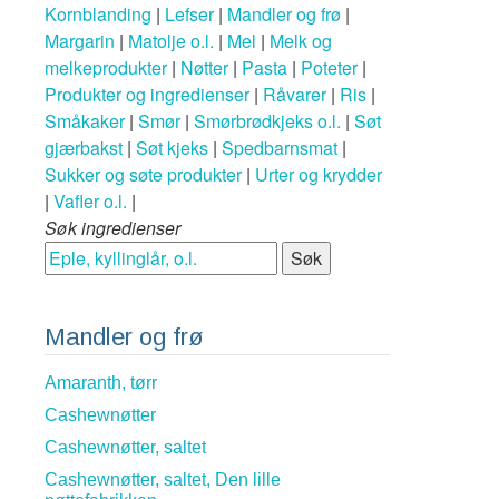
Kornblanding
|
Lefser
|
Mandler og frø
|
Margarin
|
Matolje o.l.
|
Mel
|
Melk og
melkeprodukter
|
Nøtter
|
Pasta
|
Poteter
|
Produkter og ingredienser
|
Råvarer
|
Ris
|
Småkaker
|
Smør
|
Smørbrødkjeks o.l.
|
Søt
gjærbakst
|
Søt kjeks
|
Spedbarnsmat
|
Sukker og søte produkter
|
Urter og krydder
|
Vafler o.l.
|
Søk ingredienser
Mandler og frø
Amaranth, tørr
Cashewnøtter
Cashewnøtter, saltet
Cashewnøtter, saltet, Den lille