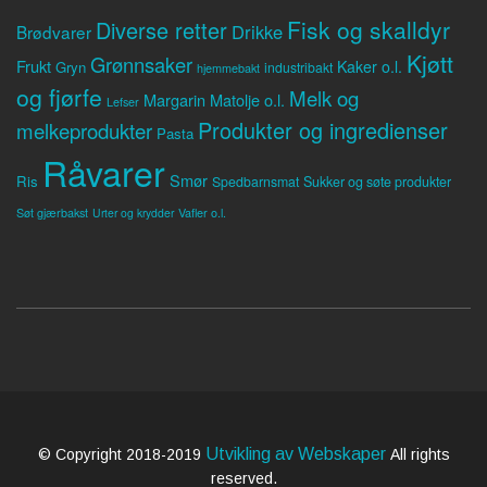
Fisk og skalldyr
Diverse retter
Drikke
Brødvarer
Kjøtt
Grønnsaker
Frukt
Kaker o.l.
Gryn
industribakt
hjemmebakt
og fjørfe
Melk og
Margarin
Matolje o.l.
Lefser
Produkter og ingredienser
melkeprodukter
Pasta
Råvarer
Smør
Ris
Spedbarnsmat
Sukker og søte produkter
Søt gjærbakst
Vafler o.l.
Urter og krydder
Utvikling av Webskaper
© Copyright 2018-2019
All rights
reserved.