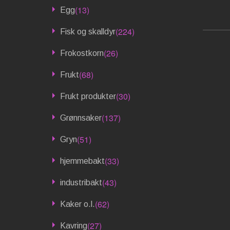
(13)
Egg
(224)
Fisk og skalldyr
(26)
Frokostkorn
(68)
Frukt
(30)
Frukt produkter
(137)
Grønnsaker
(51)
Gryn
(33)
hjemmebakt
(43)
industribakt
(62)
Kaker o.l.
(27)
Kavring