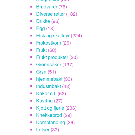
Brødvarer
(76)
Diverse retter
(182)
Drikke
(96)
Egg
(13)
Fisk og skalldyr
(224)
Frokostkorn
(26)
Frukt
(68)
Frukt produkter
(30)
Grønnsaker
(137)
Gryn
(51)
hjemmebakt
(33)
industribakt
(43)
Kaker o.l.
(62)
Kavring
(27)
Kjøtt og fjørfe
(236)
Knekkebrød
(29)
Kornblanding
(26)
Lefser
(33)