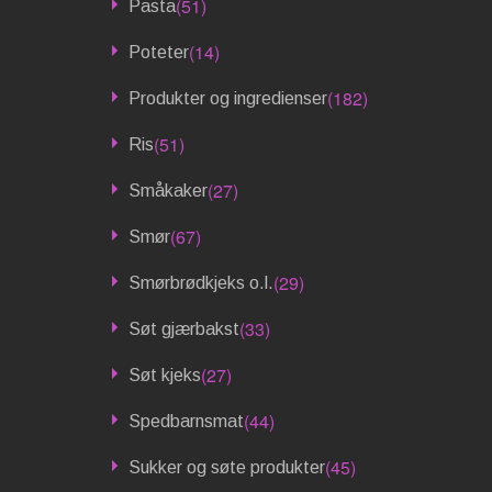
(51)
Pasta
(14)
Poteter
(182)
Produkter og ingredienser
(51)
Ris
(27)
Småkaker
(67)
Smør
(29)
Smørbrødkjeks o.l.
(33)
Søt gjærbakst
(27)
Søt kjeks
(44)
Spedbarnsmat
(45)
Sukker og søte produkter