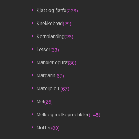
(236)
Kjøtt og fjørfe
(29)
Knekkebrød
(26)
Kornblanding
(33)
Lefser
(30)
Mandler og frø
(67)
Margarin
(67)
Matolje o.l.
(26)
Mel
(145)
Melk og melkeprodukter
(30)
Nøtter