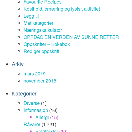
Favourite Recipes
Kosthold, ernæring og fysisk aktivitet
Legg til
Mat kategorier
Næringskalkulator
OPPDAG EN VERDEN AV SUNNE RETTER
Oppskrifter – Kokebok
Rediger oppskrift
Arkiv
mars 2019
november 2018
Kategorier
Diverse
(1)
Informasjon
(16)
Allergi
(15)
Råvarer
(1 721)
Belgfrukter
(30)