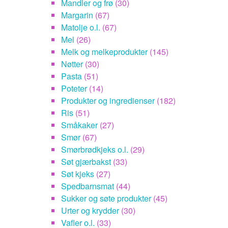
Mandler og frø
(30)
Margarin
(67)
Matolje o.l.
(67)
Mel
(26)
Melk og melkeprodukter
(145)
Nøtter
(30)
Pasta
(51)
Poteter
(14)
Produkter og ingredienser
(182)
Ris
(51)
Småkaker
(27)
Smør
(67)
Smørbrødkjeks o.l.
(29)
Søt gjærbakst
(33)
Søt kjeks
(27)
Spedbarnsmat
(44)
Sukker og søte produkter
(45)
Urter og krydder
(30)
Vafler o.l.
(33)