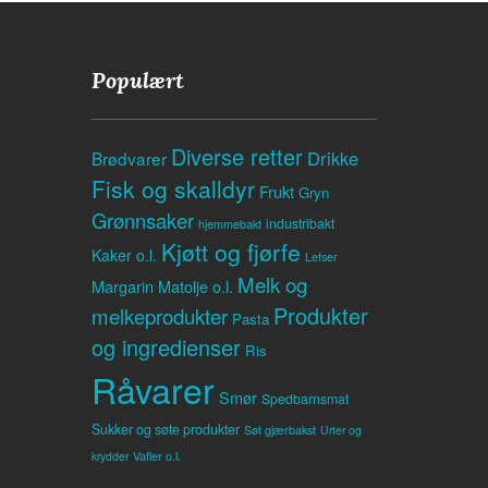
Populært
Diverse retter
Drikke
Brødvarer
Fisk og skalldyr
Frukt
Gryn
Grønnsaker
industribakt
hjemmebakt
Kjøtt og fjørfe
Kaker o.l.
Lefser
Melk og
Margarin
Matolje o.l.
Produkter
melkeprodukter
Pasta
og ingredienser
Ris
Råvarer
Smør
Spedbarnsmat
Sukker og søte produkter
Søt gjærbakst
Urter og
Vafler o.l.
krydder