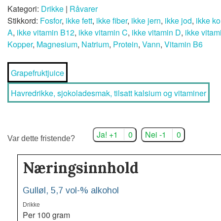
Kategori:
Drikke
|
Råvarer
Stikkord:
Fosfor
,
ikke fett
,
ikke fiber
,
ikke jern
,
ikke jod
,
ikke ko
A
,
ikke vitamin B12
,
ikke vitamin C
,
ikke vitamin D
,
ikke vitam
Kopper
,
Magnesium
,
Natrium
,
Protein
,
Vann
,
Vitamin B6
Grapefruktjuice
Havredrikke, sjokoladesmak, tilsatt kalsium og vitaminer
Ja! +1
0
Nei -1
0
Var dette fristende?
Næringsinnhold
Gulløl, 5,7 vol-% alkohol
Drikke
Per 100 gram