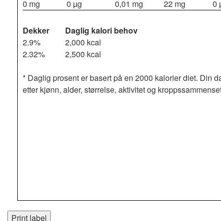
0 mg
0 µg
0,01 mg
22 mg
0 
Dekker
Daglig kalori behov
2.9%
2,000 kcal
2.32%
2,500 kcal
* Daglig prosent er basert på en 2000 kalorier diet. Din d
etter kjønn, alder, størrelse, aktivitet og kroppssammense