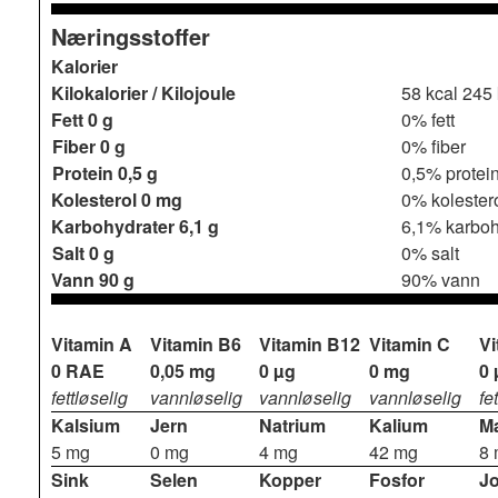
Næringsstoffer
Kalorier
Kilokalorier / Kilojoule
58 kcal
245 
Fett
0 g
0% fett
Fiber
0 g
0% fiber
Protein
0,5 g
0,5% protei
Kolesterol
0 mg
0% kolester
Karbohydrater
6,1 g
6,1% karboh
Salt
0 g
0% salt
Vann
90 g
90% vann
Vitamin A
Vitamin B6
Vitamin B12
Vitamin C
Vi
0 RAE
0,05 mg
0 µg
0 mg
0 
fettløselig
vannløselig
vannløselig
vannløselig
fe
Kalsium
Jern
Natrium
Kalium
M
5 mg
0 mg
4 mg
42 mg
8
Sink
Selen
Kopper
Fosfor
J