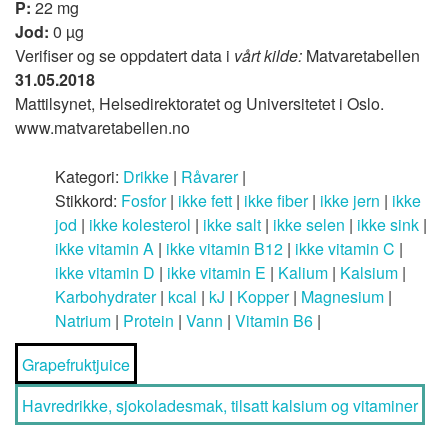
P:
22 mg
Jod:
0 µg
Verifiser og se oppdatert data i
vårt kilde:
Matvaretabellen
31.05.2018
Mattilsynet, Helsedirektoratet og Universitetet i Oslo.
www.matvaretabellen.no
Kategori:
Drikke
|
Råvarer
|
Stikkord:
Fosfor
|
ikke fett
|
ikke fiber
|
ikke jern
|
ikke
jod
|
ikke kolesterol
|
ikke salt
|
ikke selen
|
ikke sink
|
ikke vitamin A
|
ikke vitamin B12
|
ikke vitamin C
|
ikke vitamin D
|
ikke vitamin E
|
Kalium
|
Kalsium
|
Karbohydrater
|
kcal
|
kJ
|
Kopper
|
Magnesium
|
Natrium
|
Protein
|
Vann
|
Vitamin B6
|
Grapefruktjuice
Havredrikke, sjokoladesmak, tilsatt kalsium og vitaminer