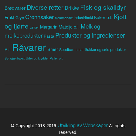
Fisk og skalldyr
Diverse retter
Drikke
Brødvarer
Kjøtt
Grønnsaker
Frukt
Kaker o.l.
Gryn
industribakt
hjemmebakt
og fjørfe
Melk og
Margarin
Matolje o.l.
Lefser
Produkter og ingredienser
melkeprodukter
Pasta
Råvarer
Smør
Ris
Spedbarnsmat
Sukker og søte produkter
Søt gjærbakst
Vafler o.l.
Urter og krydder
Utvikling av Webskaper
© Copyright 2018-2019
All rights
reserved.