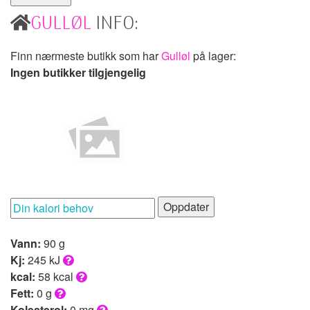
GULLØL
INFO:
Finn nærmeste butikk som har
Gulløl
på lager:
Ingen butikker tilgjengelig
Oppdater
Vann:
90 g
Kj:
245 kJ
kcal:
58 kcal
Fett:
0 g
Kolesterol:
0 mg