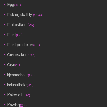
(13)
Egg
(224)
Fisk og skalldyr
(26)
Frokostkorn
(68)
Frukt
(30)
Frukt produkter
(137)
Grønnsaker
(51)
Gryn
(33)
hjemmebakt
(43)
industribakt
(62)
Kaker o.l.
(27)
Kavring