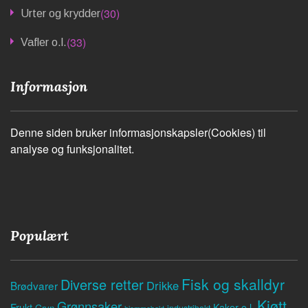
(30)
Urter og krydder
(33)
Vafler o.l.
Informasjon
Denne siden bruker informasjonskapsler(Cookies) til
analyse og funksjonalitet.
Populært
Fisk og skalldyr
Diverse retter
Drikke
Brødvarer
Kjøtt
Grønnsaker
Frukt
Kaker o.l.
Gryn
industribakt
hjemmebakt