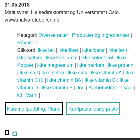
31.05.2018
Mattilsynet, Helsedirektoratet og Universitetet i Oslo.
www.matvaretabellen.no
Kategori:
Diverse retter
|
Produkter og ingredienser
|
Råvarer
|
Stikkord:
ikke fett
|
ikke fiber
|
ikke fosfor
|
ikke jern
|
ikke kalium
|
ikke kalsiumm
|
ikke kolesterol
|
ikke
Kopper
|
ikke magnesium
|
ikke natrium
|
ikke protein
|
ikke salt
|
ikke selen
|
ikke sink
|
ikke vitamin A
|
ikke
vitamin B12
|
ikke vitamin B6
|
ikke vitamin C
|
ikke
vitamin D
|
ikke vitamin E
|
Jod
|
Karbohydrater
|
kcal
|
kJ
|
Vann
|
Karamellpudding, Piano
Karripasta, curry paste