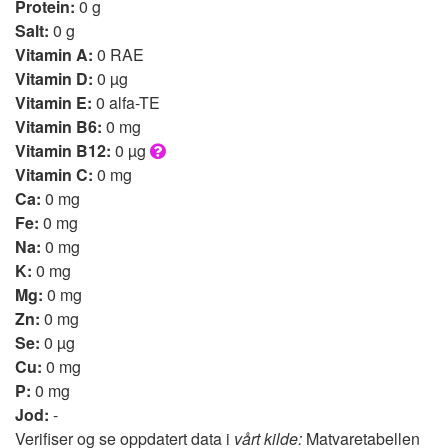
Protein:
0 g
Salt:
0 g
Vitamin A:
0 RAE
Vitamin D:
0 µg
Vitamin E:
0 alfa-TE
Vitamin B6:
0 mg
Vitamin B12:
0 µg
Vitamin C:
0 mg
Ca:
0 mg
Fe:
0 mg
Na:
0 mg
K:
0 mg
Mg:
0 mg
Zn:
0 mg
Se:
0 µg
Cu:
0 mg
P:
0 mg
Jod:
-
Verifiser og se oppdatert data i
vårt kilde:
Matvaretabellen