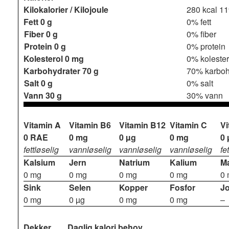
Kilokalorier / Kilojoule
280 kcal
11
Fett
0 g
0% fett
Fiber
0 g
0% fiber
Protein
0 g
0% protein
Kolesterol
0 mg
0% kolester
Karbohydrater
70 g
70% karboh
Salt
0 g
0% salt
Vann
30 g
30% vann
Vitamin A
Vitamin B6
Vitamin B12
Vitamin C
Vi
0 RAE
0 mg
0 µg
0 mg
0 
fettløselig
vannløselig
vannløselig
vannløselig
fe
Kalsium
Jern
Natrium
Kalium
M
0 mg
0 mg
0 mg
0 mg
0
Sink
Selen
Kopper
Fosfor
J
0 mg
0 µg
0 mg
0 mg
–
Dekker
Daglig kalori behov