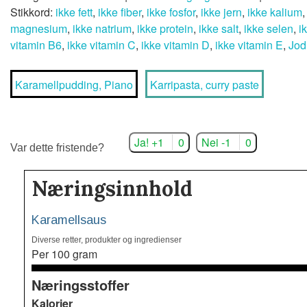
Stikkord:
ikke fett
,
ikke fiber
,
ikke fosfor
,
ikke jern
,
ikke kalium
magnesium
,
ikke natrium
,
ikke protein
,
ikke salt
,
ikke selen
,
i
vitamin B6
,
ikke vitamin C
,
ikke vitamin D
,
ikke vitamin E
,
Jod
Karamellpudding, Piano
Karripasta, curry paste
Ja! +1
0
Nei -1
0
Var dette fristende?
Næringsinnhold
Karamellsaus
Diverse retter, produkter og ingredienser
Per 100 gram
Næringsstoffer
Kalorier