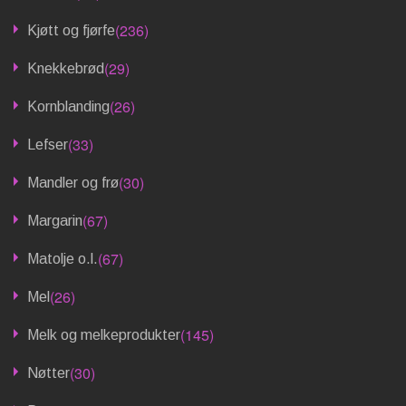
(236)
Kjøtt og fjørfe
(29)
Knekkebrød
(26)
Kornblanding
(33)
Lefser
(30)
Mandler og frø
(67)
Margarin
(67)
Matolje o.l.
(26)
Mel
(145)
Melk og melkeprodukter
(30)
Nøtter