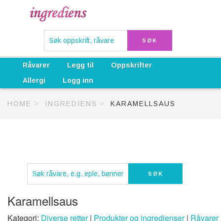
Råvarer
Legg til
Oppskrifter
Allergi
Logg inn
HOME
INGREDIENS
KARAMELLSAUS
Karamellsaus
Kategori:
Diverse retter
|
Produkter og ingredienser
|
Råvarer