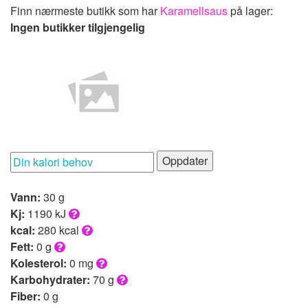
Finn nærmeste butikk som har
Karamellsaus
på lager:
Ingen butikker tilgjengelig
Oppdater
Vann:
30 g
Kj:
1190 kJ
kcal:
280 kcal
Fett:
0 g
Kolesterol:
0 mg
Karbohydrater:
70 g
Fiber:
0 g