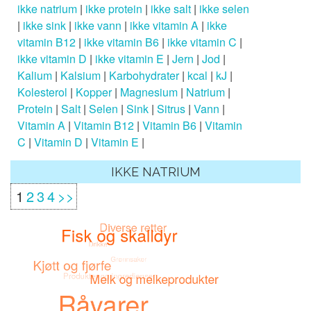
ikke natrium
|
ikke protein
|
ikke salt
|
ikke selen
|
ikke sink
|
ikke vann
|
ikke vitamin A
|
ikke
vitamin B12
|
ikke vitamin B6
|
ikke vitamin C
|
ikke vitamin D
|
ikke vitamin E
|
Jern
|
Jod
|
Kalium
|
Kalsium
|
Karbohydrater
|
kcal
|
kJ
|
Kolesterol
|
Kopper
|
Magnesium
|
Natrium
|
Protein
|
Salt
|
Selen
|
Sink
|
Sitrus
|
Vann
|
Vitamin A
|
Vitamin B12
|
Vitamin B6
|
Vitamin
C
|
Vitamin D
|
Vitamin E
|
IKKE NATRIUM
1
2
3
4
>>