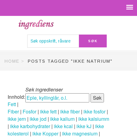
HOME
POSTS TAGGED "IKKE NATRIUM"
Søk ingredienser
Innhold:
Fett
|
Fiber
|
Fosfor
|
ikke fett
|
ikke fiber
|
ikke fosfor
|
ikke jern
|
ikke jod
|
ikke kalium
|
ikke kalsiumm
|
ikke karbohydrater
|
ikke kcal
|
ikke kJ
|
ikke
kolesterol
|
ikke Kopper
|
ikke magnesium
|