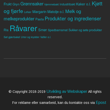
Kjøtt
Grønnsaker
Frukt
Kaker o.l.
Gryn
industribakt
hjemmebakt
og fjørfe
Melk og
Margarin
Matolje o.l.
Lefser
Produkter og ingredienser
melkeprodukter
Pasta
Råvarer
Smør
Ris
Spedbarnsmat
Sukker og søte produkter
Søt gjærbakst
Vafler o.l.
Urter og krydder
Utvikling av Webskaper
© Copyright 2018-2019
All rights
reserved.
Epost
For reklame eller samarbeid, kan du kontakte oss via