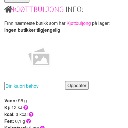
KJØTTBULJONG
INFO:
Finn nærmeste butikk som har
Kjøttbuljong
på lager:
Ingen butikker tilgjengelig
Oppdater
Vann:
98 g
Kj:
12 kJ
kcal:
3 kcal
Fett:
0,1 g
Kolesterol:
0 mg