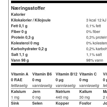
Næringsstoffer
Kalorier
Kilokalorier / Kilojoule
3 kcal
12 kJ
Fett
0,1 g
0,1% fett
Fiber
0 g
0% fiber
Protein
0,3 g
0,3% protei
Kolesterol
0 mg
0% kolester
Karbohydrater
0,2 g
0,2% karboh
Salt
1,1 g
1,1% salt
Vann
98 g
98% vann
Vitamin A
Vitamin B6
Vitamin B12
Vitamin C
Vi
0 RAE
0 mg
0 µg
0 mg
0 
fettløselig
vannløselig
vannløselig
vannløselig
fe
Kalsium
Jern
Natrium
Kalium
M
1 mg
0 mg
440 mg
30 mg
2
Sink
Selen
Kopper
Fosfor
J