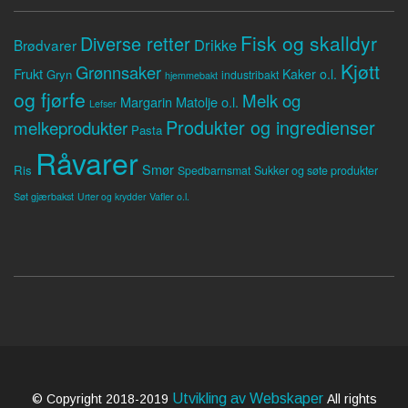
Fisk og skalldyr
Diverse retter
Drikke
Brødvarer
Kjøtt
Grønnsaker
Frukt
Kaker o.l.
Gryn
industribakt
hjemmebakt
og fjørfe
Melk og
Margarin
Matolje o.l.
Lefser
Produkter og ingredienser
melkeprodukter
Pasta
Råvarer
Smør
Ris
Spedbarnsmat
Sukker og søte produkter
Søt gjærbakst
Vafler o.l.
Urter og krydder
Utvikling av Webskaper
© Copyright 2018-2019
All rights