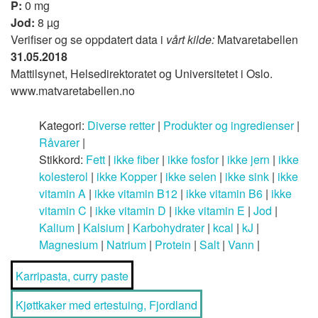
P:
0 mg
Jod:
8 µg
Verifiser og se oppdatert data i
vårt kilde:
Matvaretabellen
31.05.2018
Mattilsynet, Helsedirektoratet og Universitetet i Oslo.
www.matvaretabellen.no
Kategori:
Diverse retter
|
Produkter og ingredienser
|
Råvarer
|
Stikkord:
Fett
|
ikke fiber
|
ikke fosfor
|
ikke jern
|
ikke
kolesterol
|
ikke Kopper
|
ikke selen
|
ikke sink
|
ikke
vitamin A
|
ikke vitamin B12
|
ikke vitamin B6
|
ikke
vitamin C
|
ikke vitamin D
|
ikke vitamin E
|
Jod
|
Kalium
|
Kalsium
|
Karbohydrater
|
kcal
|
kJ
|
Magnesium
|
Natrium
|
Protein
|
Salt
|
Vann
|
Karripasta, curry paste
Kjøttkaker med ertestuing, Fjordland