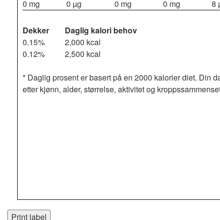
0 mg
0 µg
0 mg
0 mg
8 
Dekker
Daglig kalori behov
0.15%
2,000 kcal
0.12%
2,500 kcal
* Daglig prosent er basert på en 2000 kalorier diet. Din d
etter kjønn, alder, størrelse, aktivitet og kroppssammense