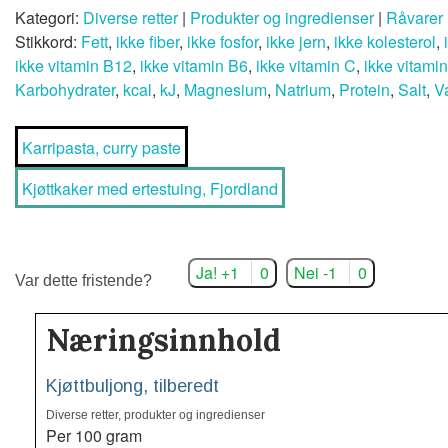
Kategori:
Diverse retter
|
Produkter og ingredienser
|
Råvarer
Stikkord:
Fett
,
ikke fiber
,
ikke fosfor
,
ikke jern
,
ikke kolesterol
,
ikke vitamin B12
,
ikke vitamin B6
,
ikke vitamin C
,
ikke vitami
Karbohydrater
,
kcal
,
kJ
,
Magnesium
,
Natrium
,
Protein
,
Salt
,
V
Karripasta, curry paste
Kjøttkaker med ertestuing, Fjordland
Ja! +1
0
Nei -1
0
Var dette fristende?
Næringsinnhold
Kjøttbuljong, tilberedt
Diverse retter, produkter og ingredienser
Per 100 gram