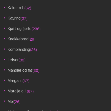
(62)
Kaker o.l.
(27)
Kavring
(236)
Kjøtt og fjørfe
(29)
Knekkebrød
(26)
Kornblanding
(33)
Lefser
(30)
Mandler og frø
(67)
Margarin
(67)
Matolje o.l.
(26)
Mel