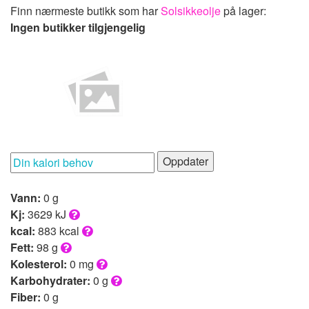
Finn nærmeste butikk som har
Solsikkeolje
på lager:
Ingen butikker tilgjengelig
Oppdater
Vann:
0 g
Kj:
3629 kJ
kcal:
883 kcal
Fett:
98 g
Kolesterol:
0 mg
Karbohydrater:
0 g
Fiber:
0 g