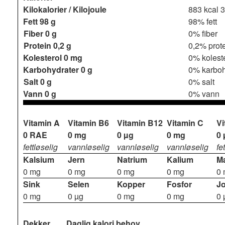
Kilokalorier / Kilojoule
883 kcal
3
Fett
98 g
98% fett
Fiber
0 g
0% fiber
Protein
0,2 g
0,2% prot
Kolesterol
0 mg
0% kolest
Karbohydrater
0 g
0% karboh
Salt
0 g
0% salt
Vann
0 g
0% vann
Vitamin A
Vitamin B6
Vitamin B12
Vitamin C
Vi
0 RAE
0 mg
0 µg
0 mg
0 
fettløselig
vannløselig
vannløselig
vannløselig
fe
Kalsium
Jern
Natrium
Kalium
M
0 mg
0 mg
0 mg
0 mg
0
Sink
Selen
Kopper
Fosfor
J
0 mg
0 µg
0 mg
0 mg
0 
Dekker
Daglig kalori behov