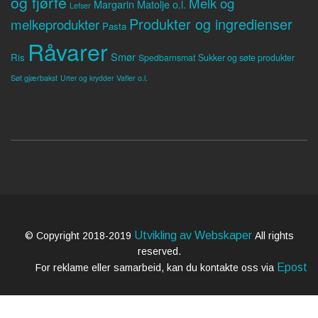
og fjørfe
Melk og
Margarin
Matolje o.l.
Lefser
Produkter og ingredienser
melkeprodukter
Pasta
Råvarer
Smør
Ris
Spedbarnsmat
Sukker og søte produkter
Søt gjærbakst
Vafler o.l.
Urter og krydder
Utvikling av Webskaper
© Copyright 2018-2019
All rights
reserved.
Epost
For reklame eller samarbeid, kan du kontakte oss via