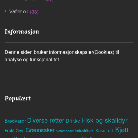
(33)
Vafler o.l.
Informasjon
Denne siden bruker informasjonskapsler(Cookies) til
analyse og funksjonalitet.
Populært
Fisk og skalldyr
Diverse retter
Drikke
Brødvarer
Kjøtt
Grønnsaker
Frukt
Kaker o.l.
Gryn
industribakt
hjemmebakt