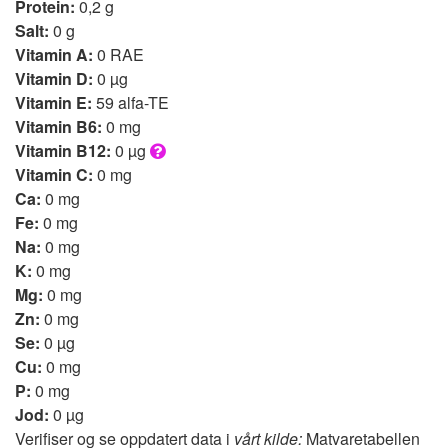
Protein:
0,2 g
Salt:
0 g
Vitamin A:
0 RAE
Vitamin D:
0 µg
Vitamin E:
59 alfa-TE
Vitamin B6:
0 mg
Vitamin B12:
0 µg
Vitamin C:
0 mg
Ca:
0 mg
Fe:
0 mg
Na:
0 mg
K:
0 mg
Mg:
0 mg
Zn:
0 mg
Se:
0 µg
Cu:
0 mg
P:
0 mg
Jod:
0 µg
Verifiser og se oppdatert data i
vårt kilde:
Matvaretabellen