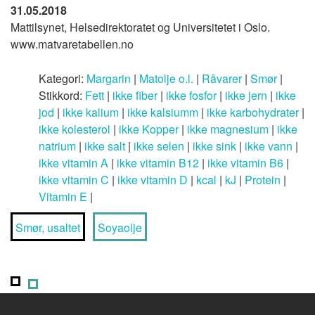
31.05.2018
Mattilsynet, Helsedirektoratet og Universitetet i Oslo.
www.matvaretabellen.no
Kategori:
Margarin
|
Matolje o.l.
|
Råvarer
|
Smør
|
Stikkord:
Fett
|
ikke fiber
|
ikke fosfor
|
ikke jern
|
ikke
jod
|
ikke kalium
|
ikke kalsiumm
|
ikke karbohydrater
|
ikke kolesterol
|
ikke Kopper
|
ikke magnesium
|
ikke
natrium
|
ikke salt
|
ikke selen
|
ikke sink
|
ikke vann
|
ikke vitamin A
|
ikke vitamin B12
|
ikke vitamin B6
|
ikke vitamin C
|
ikke vitamin D
|
kcal
|
kJ
|
Protein
|
Vitamin E
|
Smør, usaltet
Soyaolje