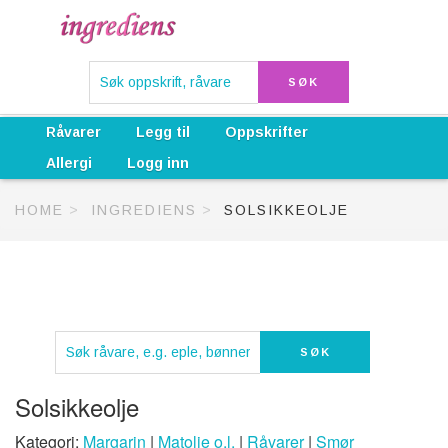
Råvarer
Legg til
Oppskrifter
Allergi
Logg inn
HOME
INGREDIENS
SOLSIKKEOLJE
Solsikkeolje
Kategori:
Margarin
|
Matolje o.l.
|
Råvarer
|
Smør