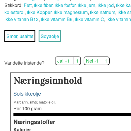
Stikkord:
Fett
,
ikke fiber
,
ikke fosfor
,
ikke jern
,
ikke jod
,
ikke ka
kolesterol
,
ikke Kopper
,
ikke magnesium
,
ikke natrium
,
ikke sa
ikke vitamin B12
,
ikke vitamin B6
,
ikke vitamin C
,
ikke vitami
Smør, usaltet
Soyaolje
Ja! +1
1
Nei -1
1
Var dette fristende?
Næringsinnhold
Solsikkeolje
Margarin, smør, matolje o.l.
Per 100 gram
Næringsstoffer
Kalorier