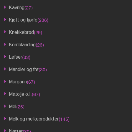
(27)
Kavring
(236)
Kjøtt og fjørfe
(29)
Knekkebrød
(26)
Kornblanding
(33)
Lefser
(30)
Mandler og frø
(67)
Margarin
(67)
Matolje o.l.
(26)
Mel
(145)
Melk og melkeprodukter
(30)
Nøtter