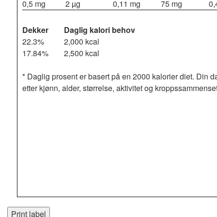
0,5 mg
2 µg
0,11 mg
75 mg
0,
Dekker
Daglig kalori behov
22.3%
2,000 kcal
17.84%
2,500 kcal
* Daglig prosent er basert på en 2000 kalorier diet. Din d
etter kjønn, alder, størrelse, aktivitet og kroppssammense