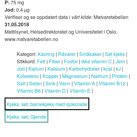
P:
75 mg
Jod:
0,4 µg
Verifiser og se oppdatert data i
vårt kilde:
Matvaretabellen
31.05.2018
Mattilsynet, Helsedirektoratet og Universitetet i Oslo.
www.matvaretabellen.no
Kategori:
Kavring
|
Råvarer
|
Småkaker
|
Søt kjeks
|
Stikkord:
Fett
|
Fiber
|
Fosfor
|
ikke vitamin C
|
Jern
|
Jod
|
Kalium
|
Kalsium
|
Karbohydrater
|
kcal
|
kJ
|
Kolesterol
|
Kopper
|
Magnesium
|
Natrium
|
Protein
|
Salt
|
Selen
|
Sink
|
Vann
|
Vitamin A
|
Vitamin B12
|
Vitamin B6
|
Vitamin D
|
Vitamin E
|
Kjeks, søt, barnekjeks med sjokolade
Kjeks, søt, Gjende