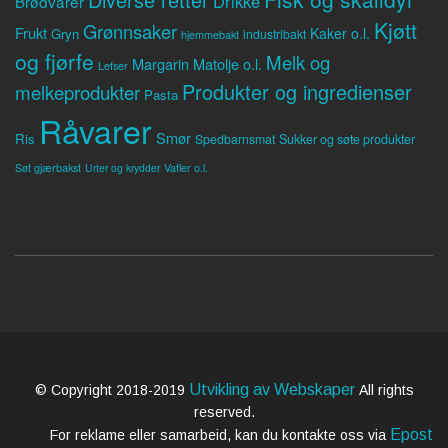
Drikke
Brødvarer
Kjøtt
Grønnsaker
Frukt
Kaker o.l.
Gryn
industribakt
hjemmebakt
og fjørfe
Melk og
Margarin
Matolje o.l.
Lefser
Produkter og ingredienser
melkeprodukter
Pasta
Råvarer
Smør
Ris
Spedbarnsmat
Sukker og søte produkter
Søt gjærbakst
Vafler o.l.
Urter og krydder
Utvikling av Webskaper
© Copyright 2018-2019
All rights
reserved.
Epost
For reklame eller samarbeid, kan du kontakte oss via