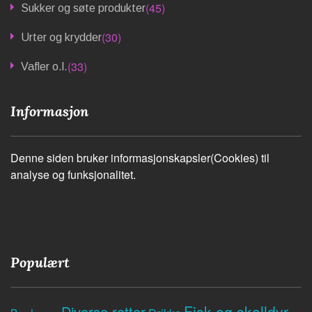
(45)
Sukker og søte produkter
(30)
Urter og krydder
(33)
Vafler o.l.
Informasjon
Denne siden bruker informasjonskapsler(Cookies) til
analyse og funksjonalitet.
Populært
Fisk og skalldyr
Diverse retter