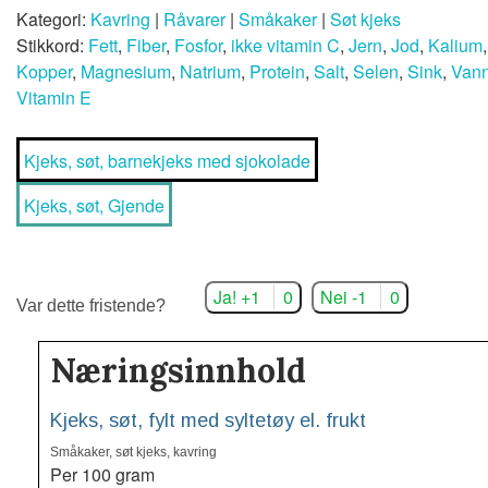
Kategori:
Kavring
|
Råvarer
|
Småkaker
|
Søt kjeks
Stikkord:
Fett
,
Fiber
,
Fosfor
,
ikke vitamin C
,
Jern
,
Jod
,
Kalium
Kopper
,
Magnesium
,
Natrium
,
Protein
,
Salt
,
Selen
,
Sink
,
Van
Vitamin E
Kjeks, søt, barnekjeks med sjokolade
Kjeks, søt, Gjende
Ja! +1
0
Nei -1
0
Var dette fristende?
Næringsinnhold
Kjeks, søt, fylt med syltetøy el. frukt
Småkaker, søt kjeks, kavring
Per 100 gram