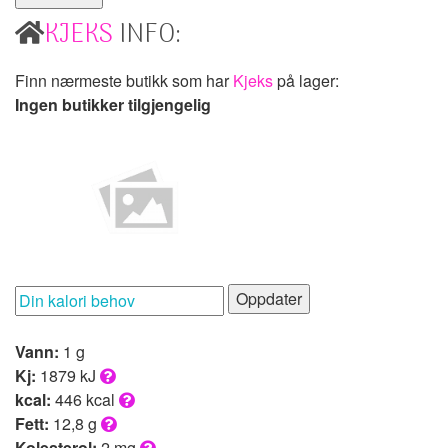
KJEKS
INFO:
Finn nærmeste butikk som har
Kjeks
på lager:
Ingen butikker tilgjengelig
Oppdater
Vann:
1 g
Kj:
1879 kJ
kcal:
446 kcal
Fett:
12,8 g
Kolesterol:
2 mg