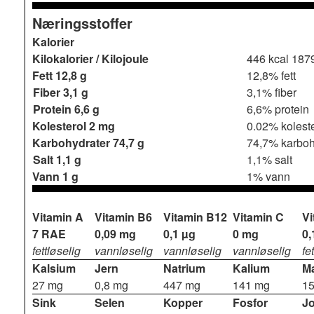
Næringsstoffer
Kalorier
Kilokalorier / Kilojoule
446 kcal
1879
Fett
12,8 g
12,8% fett
Fiber
3,1 g
3,1% fiber
Protein
6,6 g
6,6% protein
Kolesterol
2 mg
0.02% koleste
Karbohydrater
74,7 g
74,7% karboh
Salt
1,1 g
1,1% salt
Vann
1 g
1% vann
Vitamin A
Vitamin B6
Vitamin B12
Vitamin C
Vi
7 RAE
0,09 mg
0,1 µg
0 mg
0,
fettløselig
vannløselig
vannløselig
vannløselig
fe
Kalsium
Jern
Natrium
Kalium
M
27 mg
0,8 mg
447 mg
141 mg
1
Sink
Selen
Kopper
Fosfor
J