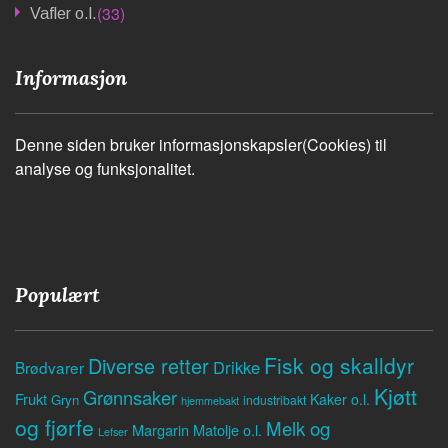
(33)
Vafler o.l.
Informasjon
Denne siden bruker informasjonskapsler(Cookies) til
analyse og funksjonalitet.
Populært
Fisk og skalldyr
Diverse retter
Drikke
Brødvarer
Kjøtt
Grønnsaker
Frukt
Kaker o.l.
Gryn
industribakt
hjemmebakt
og fjørfe
Melk og
Margarin
Matolje o.l.
Lefser