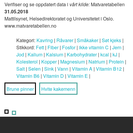
Verifiser og se oppdatert data i
vårt kilde:
Matvaretabellen
31.05.2018
Mattilsynet, Helsedirektoratet og Universitetet i Oslo.
www.matvaretabellen.no
Kategori:
Kavring
|
Råvarer
|
Småkaker
|
Søt kjeks
|
Stikkord:
Fett
|
Fiber
|
Fosfor
|
ikke vitamin C
|
Jern
|
Jod
|
Kalium
|
Kalsium
|
Karbohydrater
|
kcal
|
kJ
|
Kolesterol
|
Kopper
|
Magnesium
|
Natrium
|
Protein
|
Salt
|
Selen
|
Sink
|
Vann
|
Vitamin A
|
Vitamin B12
|
Vitamin B6
|
Vitamin D
|
Vitamin E
|
Brune pinner
Hvite kakemenn