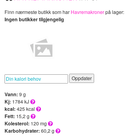
Finn nærmeste butikk som har
Havremakroner
på lager:
Ingen butikker tilgjengelig
Oppdater
Vann:
9 g
Kj:
1784 kJ
kcal:
425 kcal
Fett:
15,2 g
Kolesterol:
120 mg
Karbohydrater:
60,2 g