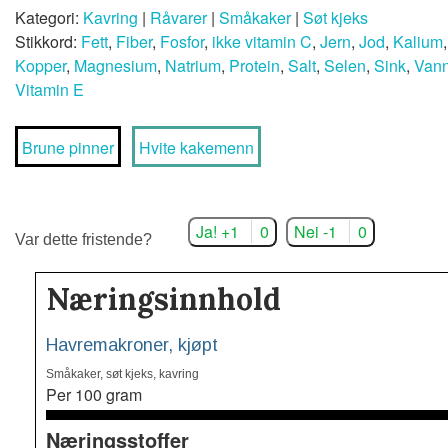
Kategori:
Kavring
|
Råvarer
|
Småkaker
|
Søt kjeks
Stikkord:
Fett
,
Fiber
,
Fosfor
,
ikke vitamin C
,
Jern
,
Jod
,
Kalium
Kopper
,
Magnesium
,
Natrium
,
Protein
,
Salt
,
Selen
,
Sink
,
Van
Vitamin E
Brune pinner
Hvite kakemenn
Ja! +1
0
Nei -1
0
Var dette fristende?
Næringsinnhold
Havremakroner, kjøpt
Småkaker, søt kjeks, kavring
Per 100 gram
Næringsstoffer