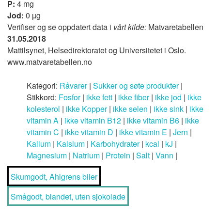
P:
4 mg
Jod:
0 µg
Verifiser og se oppdatert data i
vårt kilde:
Matvaretabellen
31.05.2018
Mattilsynet, Helsedirektoratet og Universitetet i Oslo.
www.matvaretabellen.no
Kategori:
Råvarer
|
Sukker og søte produkter
|
Stikkord:
Fosfor
|
ikke fett
|
ikke fiber
|
ikke jod
|
ikke
kolesterol
|
ikke Kopper
|
ikke selen
|
ikke sink
|
ikke
vitamin A
|
ikke vitamin B12
|
ikke vitamin B6
|
ikke
vitamin C
|
ikke vitamin D
|
ikke vitamin E
|
Jern
|
Kalium
|
Kalsium
|
Karbohydrater
|
kcal
|
kJ
|
Magnesium
|
Natrium
|
Protein
|
Salt
|
Vann
|
Skumgodt, Ahlgrens biler
Smågodt, blandet, uten sjokolade