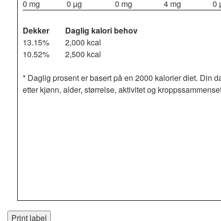
0 mg
0 µg
0 mg
4 mg
0 
Dekker
Daglig kalori behov
13.15%
2,000 kcal
10.52%
2,500 kcal
* Daglig prosent er basert på en 2000 kalorier diet. Din d
etter kjønn, alder, størrelse, aktivitet og kroppssammense