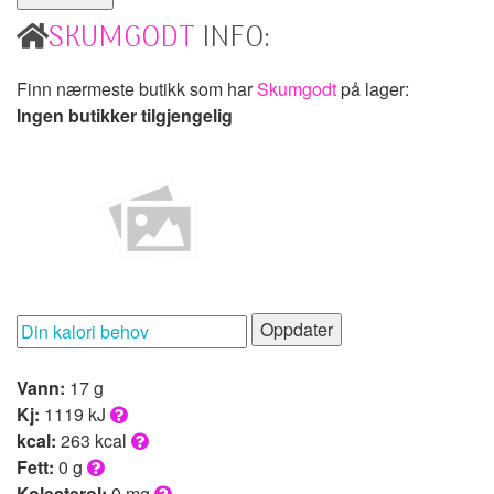
SKUMGODT
INFO:
Finn nærmeste butikk som har
Skumgodt
på lager:
Ingen butikker tilgjengelig
Oppdater
Vann:
17 g
Kj:
1119 kJ
kcal:
263 kcal
Fett:
0 g
Kolesterol:
0 mg