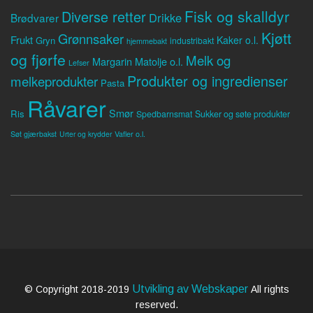
Fisk og skalldyr
Diverse retter
Drikke
Brødvarer
Kjøtt
Grønnsaker
Frukt
Kaker o.l.
Gryn
industribakt
hjemmebakt
og fjørfe
Melk og
Margarin
Matolje o.l.
Lefser
Produkter og ingredienser
melkeprodukter
Pasta
Råvarer
Smør
Ris
Spedbarnsmat
Sukker og søte produkter
Søt gjærbakst
Vafler o.l.
Urter og krydder
Utvikling av Webskaper
© Copyright 2018-2019
All rights
reserved.