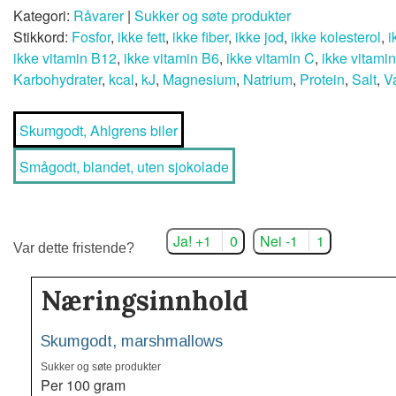
Kategori:
Råvarer
|
Sukker og søte produkter
Stikkord:
Fosfor
,
ikke fett
,
ikke fiber
,
ikke jod
,
ikke kolesterol
,
i
ikke vitamin B12
,
ikke vitamin B6
,
ikke vitamin C
,
ikke vitami
Karbohydrater
,
kcal
,
kJ
,
Magnesium
,
Natrium
,
Protein
,
Salt
,
V
Skumgodt, Ahlgrens biler
Smågodt, blandet, uten sjokolade
Ja! +1
0
Nei -1
1
Var dette fristende?
Næringsinnhold
Skumgodt, marshmallows
Sukker og søte produkter
Per 100 gram