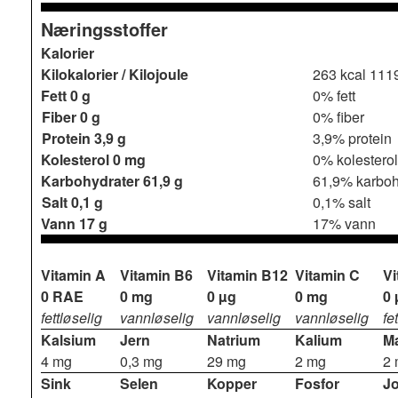
Næringsstoffer
Kalorier
Kilokalorier / Kilojoule
263 kcal
1119
Fett
0 g
0% fett
Fiber
0 g
0% fiber
Protein
3,9 g
3,9% protein
Kolesterol
0 mg
0% kolesterol
Karbohydrater
61,9 g
61,9% karboh
Salt
0,1 g
0,1% salt
Vann
17 g
17% vann
Vitamin A
Vitamin B6
Vitamin B12
Vitamin C
Vi
0 RAE
0 mg
0 µg
0 mg
0 
fettløselig
vannløselig
vannløselig
vannløselig
fe
Kalsium
Jern
Natrium
Kalium
M
4 mg
0,3 mg
29 mg
2 mg
2
Sink
Selen
Kopper
Fosfor
J