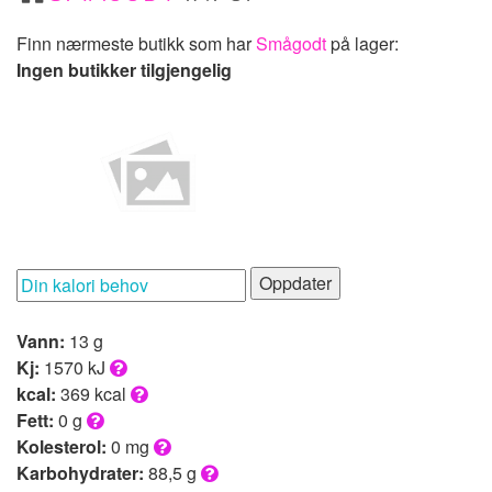
Finn nærmeste butikk som har
Smågodt
på lager:
Ingen butikker tilgjengelig
Oppdater
Vann:
13 g
Kj:
1570 kJ
kcal:
369 kcal
Fett:
0 g
Kolesterol:
0 mg
Karbohydrater:
88,5 g