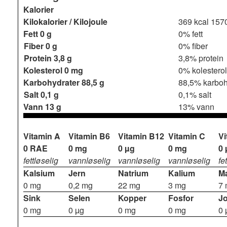
Kalorier
Kilokalorier / Kilojoule
369 kcal
1570
Fett
0 g
0% fett
Fiber
0 g
0% fiber
Protein
3,8 g
3,8% protein
Kolesterol
0 mg
0% kolesterol
Karbohydrater
88,5 g
88,5% karboh
Salt
0,1 g
0,1% salt
Vann
13 g
13% vann
Vitamin A
Vitamin B6
Vitamin B12
Vitamin C
Vi
0 RAE
0 mg
0 µg
0 mg
0 
fettløselig
vannløselig
vannløselig
vannløselig
fe
Kalsium
Jern
Natrium
Kalium
M
0 mg
0,2 mg
22 mg
3 mg
7
Sink
Selen
Kopper
Fosfor
J
0 mg
0 µg
0 mg
0 mg
0 