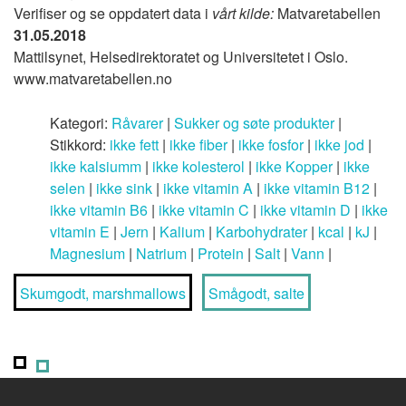
Verifiser og se oppdatert data i
vårt kilde:
Matvaretabellen
31.05.2018
Mattilsynet, Helsedirektoratet og Universitetet i Oslo.
www.matvaretabellen.no
Kategori:
Råvarer
|
Sukker og søte produkter
|
Stikkord:
ikke fett
|
ikke fiber
|
ikke fosfor
|
ikke jod
|
ikke kalsiumm
|
ikke kolesterol
|
ikke Kopper
|
ikke
selen
|
ikke sink
|
ikke vitamin A
|
ikke vitamin B12
|
ikke vitamin B6
|
ikke vitamin C
|
ikke vitamin D
|
ikke
vitamin E
|
Jern
|
Kalium
|
Karbohydrater
|
kcal
|
kJ
|
Magnesium
|
Natrium
|
Protein
|
Salt
|
Vann
|
Skumgodt, marshmallows
Smågodt, salte