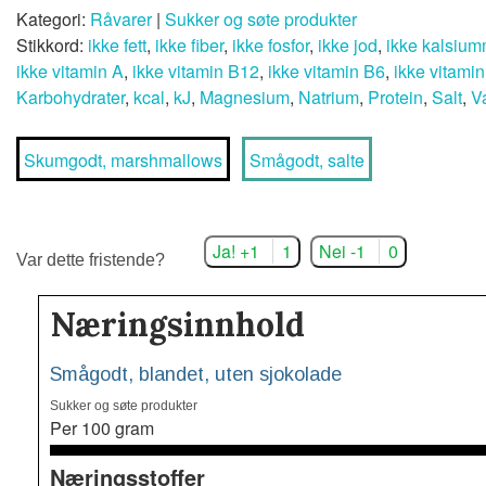
Kategori:
Råvarer
|
Sukker og søte produkter
Stikkord:
ikke fett
,
ikke fiber
,
ikke fosfor
,
ikke jod
,
ikke kalsiu
ikke vitamin A
,
ikke vitamin B12
,
ikke vitamin B6
,
ikke vitami
Karbohydrater
,
kcal
,
kJ
,
Magnesium
,
Natrium
,
Protein
,
Salt
,
V
Skumgodt, marshmallows
Smågodt, salte
Ja! +1
1
Nei -1
0
Var dette fristende?
Næringsinnhold
Smågodt, blandet, uten sjokolade
Sukker og søte produkter
Per 100 gram
Næringsstoffer