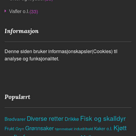
(33)
Vafler o.l.
Informasjon
Denne siden bruker informasjonskapsler(Cookies) til
analyse og funksjonalitet.
Populært
Fisk og skalldyr
Diverse retter
Drikke
Brødvarer
Kjøtt
Grønnsaker
Frukt
Kaker o.l.
Gryn
industribakt
hjemmebakt