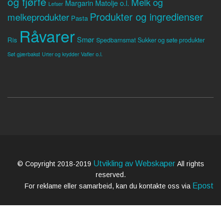
og fjørfe
Melk og
Margarin
Matolje o.l.
Lefser
Produkter og ingredienser
melkeprodukter
Pasta
Råvarer
Smør
Ris
Spedbarnsmat
Sukker og søte produkter
Søt gjærbakst
Vafler o.l.
Urter og krydder
Utvikling av Webskaper
© Copyright 2018-2019
All rights
reserved.
Epost
For reklame eller samarbeid, kan du kontakte oss via