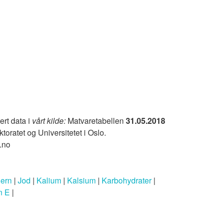
ert data i
vårt kilde:
Matvaretabellen
31.05.2018
ktoratet og Universitetet i Oslo.
.no
Jern
|
Jod
|
Kalium
|
Kalsium
|
Karbohydrater
|
n E
|