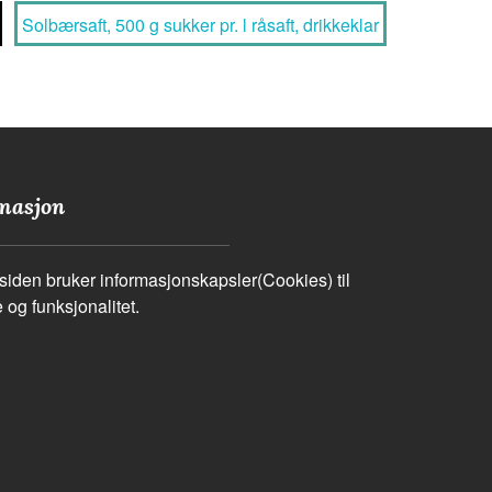
Solbærsaft, 500 g sukker pr. l råsaft, drikkeklar
masjon
iden bruker informasjonskapsler(Cookies) til
 og funksjonalitet.