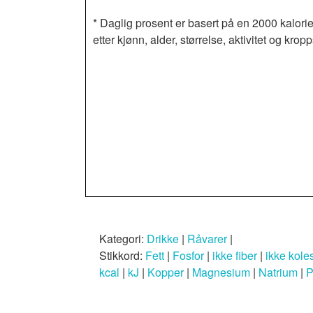
* Daglig prosent er basert på en 2000 kalorie
etter kjønn, alder, størrelse, aktivitet og k
Kategori:
Drikke
|
Råvarer
|
Stikkord:
Fett
|
Fosfor
|
ikke fiber
|
ikke koles
kcal
|
kJ
|
Kopper
|
Magnesium
|
Natrium
|
P