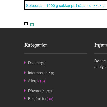
Solbærsaft, 1000 g sukker pr. l råsaft, drikkeklar
Kategorier
Infor
Denne s
(1)
Diverse
analyse
(16)
Informasjon
(15)
Allergi
(1 721)
Råvarer
(30)
Belgfrukter