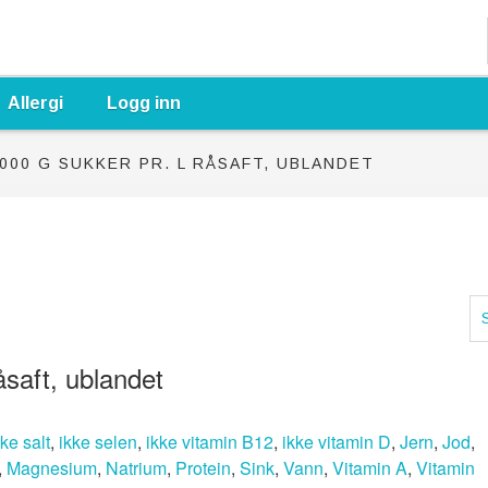
Allergi
Logg inn
000 G SUKKER PR. L RÅSAFT, UBLANDET
åsaft, ublandet
kke salt
,
ikke selen
,
ikke vitamin B12
,
ikke vitamin D
,
Jern
,
Jod
,
,
Magnesium
,
Natrium
,
Protein
,
Sink
,
Vann
,
Vitamin A
,
Vitamin