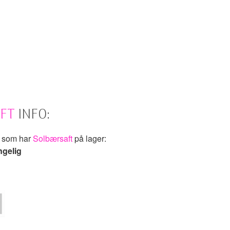
FT
INFO:
k som har
Solbærsaft
på lager:
ngelig