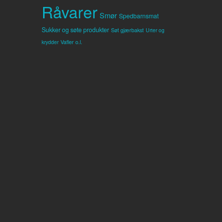
Råvarer
Smør
Spedbarnsmat
Sukker og søte produkter
Søt gjærbakst
Urter og
Vafler o.l.
krydder