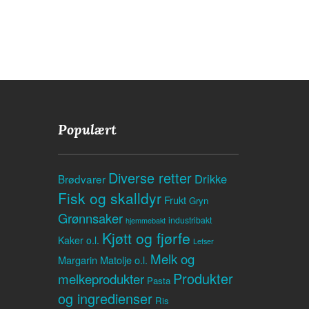
Populært
Diverse retter
Drikke
Brødvarer
Fisk og skalldyr
Frukt
Gryn
Grønnsaker
industribakt
hjemmebakt
Kjøtt og fjørfe
Kaker o.l.
Lefser
Melk og
Margarin
Matolje o.l.
Produkter
melkeprodukter
Pasta
og ingredienser
Ris