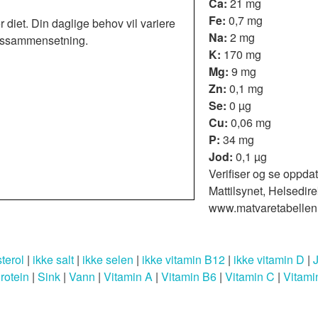
Ca:
21 mg
Fe:
0,7 mg
r diet. Din daglige behov vil variere
Na:
2 mg
roppssammensetning.
K:
170 mg
Mg:
9 mg
Zn:
0,1 mg
Se:
0 µg
Cu:
0,06 mg
P:
34 mg
Jod:
0,1 µg
Verifiser og se oppdat
Mattilsynet, Helsedire
www.matvaretabellen
terol
|
ikke salt
|
ikke selen
|
ikke vitamin B12
|
ikke vitamin D
|
rotein
|
Sink
|
Vann
|
Vitamin A
|
Vitamin B6
|
Vitamin C
|
Vitami