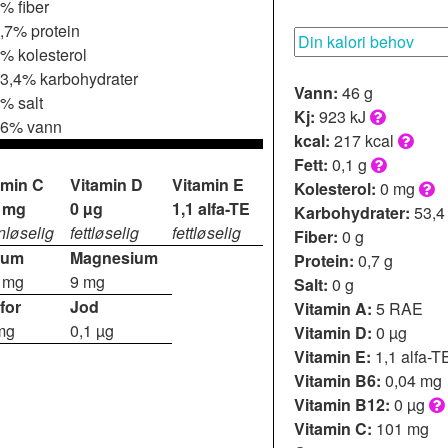
% fiber
,7% protein
% kolesterol
3,4% karbohydrater
Vann:
46 g
% salt
Kj:
923 kJ
6% vann
kcal:
217 kcal
Fett:
0,1 g
amin C
Vitamin D
Vitamin E
Kolesterol:
0 mg
 mg
0 µg
1,1 alfa-TE
Karbohydrater:
53,4
nløselig
fettløselig
fettløselig
Fiber:
0 g
ium
Magnesium
Protein:
0,7 g
 mg
9 mg
Salt:
0 g
for
Jod
Vitamin A:
5 RAE
mg
0,1 µg
Vitamin D:
0 µg
Vitamin E:
1,1 alfa-T
Vitamin B6:
0,04 mg
Vitamin B12:
0 µg
Vitamin C:
101 mg