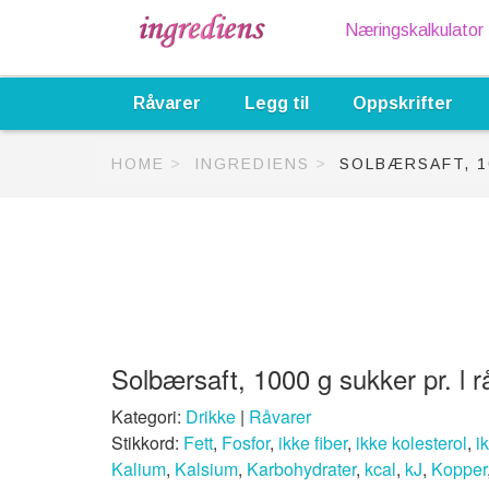
Næringskalkulator
Råvarer
Legg til
Oppskrifter
HOME
INGREDIENS
SOLBÆRSAFT, 1
Solbærsaft, 1000 g sukker pr. l r
Kategori:
Drikke
|
Råvarer
Stikkord:
Fett
,
Fosfor
,
ikke fiber
,
ikke kolesterol
,
i
Kalium
,
Kalsium
,
Karbohydrater
,
kcal
,
kJ
,
Kopper