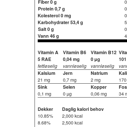
Fiber
0 g
0
Protein
0,7 g
0
Kolesterol
0 mg
0
Karbohydrater
53,4 g
5
Salt
0 g
0
Vann
46 g
4
Vitamin A
Vitamin B6
Vitamin B12
Vit
5 RAE
0,04 mg
0 µg
101
fettløselig
vannløselig
vannløselig
van
Kalsium
Jern
Natrium
Kal
21 mg
0,7 mg
2 mg
170
Sink
Selen
Kopper
Fos
0,1 mg
0 µg
0,06 mg
34 
Dekker
Daglig kalori behov
10.85%
2,000 kcal
8.68%
2,500 kcal