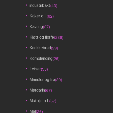
(43)
industribakt
(62)
Kaker o.l.
(27)
Kavring
(236)
Kjøtt og fjørfe
(29)
Knekkebrød
(26)
Kornblanding
(33)
Lefser
(30)
Mandler og frø
(67)
Margarin
(67)
Matolje o.l.
(26)
Mel