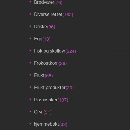
(76)
Brødvarer
(182)
Diverse retter
(96)
Drikke
(13)
Egg
(224)
Fisk og skalldyr
(26)
Frokostkorn
(68)
Frukt
(30)
Frukt produkter
(137)
Grønnsaker
(51)
Gryn
(33)
hjemmebakt