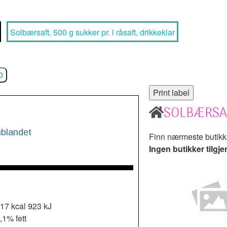
Solbærsaft, 500 g sukker pr. l råsaft, drikkeklar
0
SOLBÆRSA
ublandet
Finn nærmeste butik
Ingen butikker tilgje
17 kcal
923 kJ
,1% fett