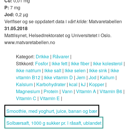
Cu:
0,01 mg
P:
7 mg
Jod:
0,2 µg
Verifiser og se oppdatert data i
vårt kilde:
Matvaretabellen
31.05.2018
Mattilsynet, Helsedirektoratet og Universitetet i Oslo.
www.matvaretabellen.no
Kategori:
Drikke
|
Råvarer
|
Stikkord:
Fosfor
|
ikke fett
|
ikke fiber
|
ikke kolesterol
|
ikke natrium
|
ikke salt
|
ikke selen
|
ikke sink
|
ikke
vitamin B12
|
ikke vitamin D
|
Jern
|
Jod
|
Kalium
|
Kalsium
|
Karbohydrater
|
kcal
|
kJ
|
Kopper
|
Magnesium
|
Protein
|
Vann
|
Vitamin A
|
Vitamin B6
|
Vitamin C
|
Vitamin E
|
Smoothie, med yoghurt, juice, banan og bær
Solbærsaft, 1000 g sukker pr. l råsaft, ublandet