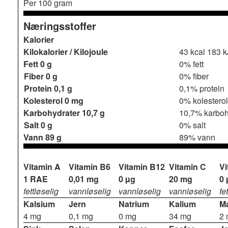
Per 100 gram
Næringsstoffer
Kalorier
Kilokalorier / Kilojoule
43 kcal
183 k
Fett
0 g
0% fett
Fiber
0 g
0% fiber
Protein
0,1 g
0,1% protein
Kolesterol
0 mg
0% kolesterol
Karbohydrater
10,7 g
10,7% karboh
Salt
0 g
0% salt
Vann
89 g
89% vann
Vitamin A
Vitamin B6
Vitamin B12
Vitamin C
Vi
1 RAE
0,01 mg
0 µg
20 mg
0 
fettløselig
vannløselig
vannløselig
vannløselig
fe
Kalsium
Jern
Natrium
Kalium
M
4 mg
0,1 mg
0 mg
34 mg
2