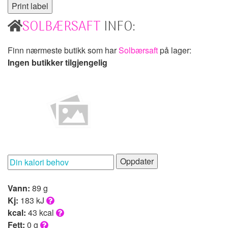
SOLBÆRSAFT
INFO:
Finn nærmeste butikk som har
Solbærsaft
på lager:
Ingen butikker tilgjengelig
Oppdater
Vann:
89 g
Kj:
183 kJ
kcal:
43 kcal
Fett:
0 g