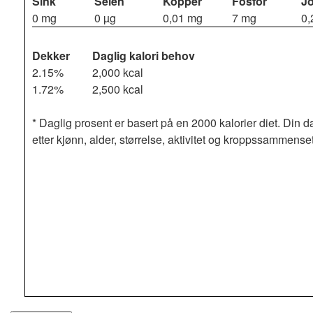
Sink
Selen
Kopper
Fosfor
J
0 mg
0 µg
0,01 mg
7 mg
0,
Dekker
Daglig kalori behov
2.15%
2,000 kcal
1.72%
2,500 kcal
* Daglig prosent er basert på en 2000 kalorier diet. Din d
etter kjønn, alder, størrelse, aktivitet og kroppssammense