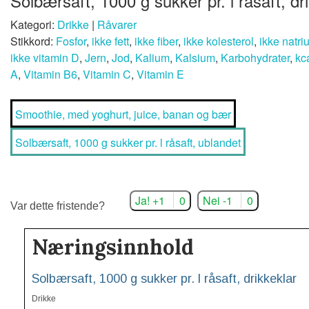
Solbærsaft, 1000 g sukker pr. l råsaft, dr
Kategori:
Drikke
|
Råvarer
Stikkord:
Fosfor
,
ikke fett
,
ikke fiber
,
ikke kolesterol
,
ikke natri
ikke vitamin D
,
Jern
,
Jod
,
Kalium
,
Kalsium
,
Karbohydrater
,
kc
A
,
Vitamin B6
,
Vitamin C
,
Vitamin E
Smoothie, med yoghurt, juice, banan og bær
Solbærsaft, 1000 g sukker pr. l råsaft, ublandet
Ja! +1
0
Nei -1
0
Var dette fristende?
Næringsinnhold
Solbærsaft, 1000 g sukker pr. l råsaft, drikkeklar
Drikke