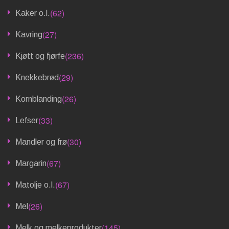
(62)
Kaker o.l.
(27)
Kavring
(236)
Kjøtt og fjørfe
(29)
Knekkebrød
(26)
Kornblanding
(33)
Lefser
(30)
Mandler og frø
(67)
Margarin
(67)
Matolje o.l.
(26)
Mel
(145)
Melk og melkeprodukter