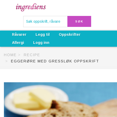
Råvarer
Legg til
Oppskrifter
Allergi
Logg inn
HOME
RECIPE
EGGERØRE MED GRESSLØK OPPSKRIFT