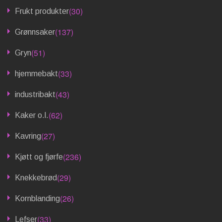
(30)
Frukt produkter
(137)
Grønnsaker
(51)
Gryn
(33)
hjemmebakt
(43)
industribakt
(62)
Kaker o.l.
(27)
Kavring
(236)
Kjøtt og fjørfe
(29)
Knekkebrød
(26)
Kornblanding
(33)
Lefser