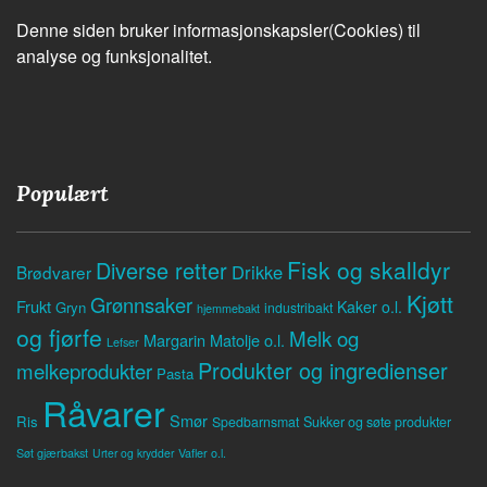
Denne siden bruker informasjonskapsler(Cookies) til
analyse og funksjonalitet.
Populært
Fisk og skalldyr
Diverse retter
Drikke
Brødvarer
Kjøtt
Grønnsaker
Frukt
Kaker o.l.
Gryn
industribakt
hjemmebakt
og fjørfe
Melk og
Margarin
Matolje o.l.
Lefser
Produkter og ingredienser
melkeprodukter
Pasta
Råvarer
Smør
Ris
Spedbarnsmat
Sukker og søte produkter
Søt gjærbakst
Vafler o.l.
Urter og krydder