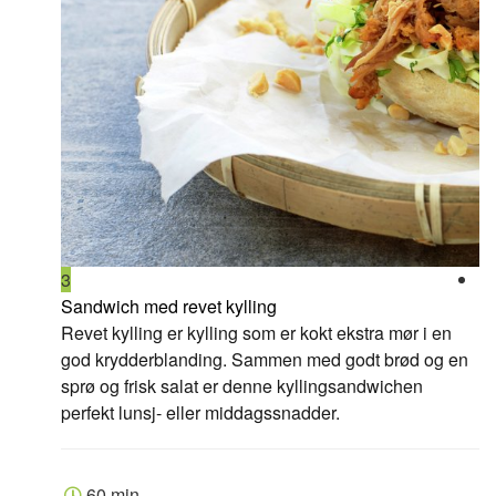
3
4
Sandwich med revet kylling
Ka
Revet kylling er kylling som er kokt ekstra mør i en
He
god krydderblanding. Sammen med godt brød og en
Th
sprø og frisk salat er denne kyllingsandwichen
perfekt lunsj- eller middagssnadder.
60 min