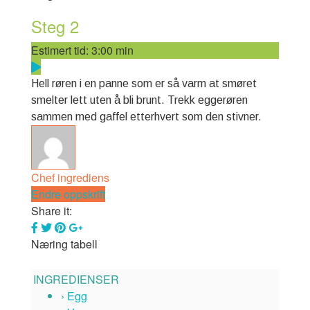
Steg 2
Estimert tid:
3:00 min
Hell røren i en panne som er så varm at smøret
smelter lett uten å bli brunt. Trekk eggerøren
sammen med gaffel etterhvert som den stivner.
Chef ingrediens
Endre oppskrift
Share it:
Næring tabell
INGREDIENSER
›
Egg