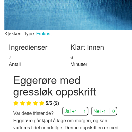
Kjøkken:
Type:
Frokost
Ingredienser
Klart innen
7
6
Antall
Minutter
Eggerøre med
gressløk oppskrift
5
/
5
(
2
)
Ja! +1
1
Nei -1
0
Var dette fristende?
Eggerøre går kjapt å lage om morgen, og kan
varieres i det uendelige. Denne oppskriften er med