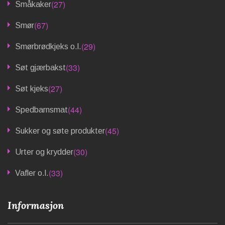
(27)
Småkaker
(67)
Smør
(29)
Smørbrødkjeks o.l.
(33)
Søt gjærbakst
(27)
Søt kjeks
(44)
Spedbarnsmat
(45)
Sukker og søte produkter
(30)
Urter og krydder
(33)
Vafler o.l.
Informasjon