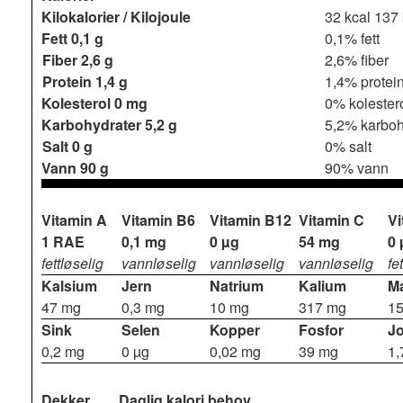
Kilokalorier / Kilojoule
32 kcal
137 
Fett
0,1 g
0,1% fett
Fiber
2,6 g
2,6% fiber
Protein
1,4 g
1,4% protei
Kolesterol
0 mg
0% kolester
Karbohydrater
5,2 g
5,2% karboh
Salt
0 g
0% salt
Vann
90 g
90% vann
Vitamin A
Vitamin B6
Vitamin B12
Vitamin C
Vi
1 RAE
0,1 mg
0 µg
54 mg
0 
fettløselig
vannløselig
vannløselig
vannløselig
fe
Kalsium
Jern
Natrium
Kalium
M
47 mg
0,3 mg
10 mg
317 mg
1
Sink
Selen
Kopper
Fosfor
J
0,2 mg
0 µg
0,02 mg
39 mg
1,
Dekker
Daglig kalori behov