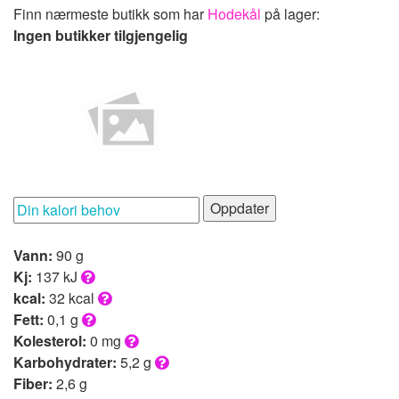
Finn nærmeste butikk som har
Hodekål
på lager:
Ingen butikker tilgjengelig
Oppdater
Vann:
90 g
Kj:
137 kJ
kcal:
32 kcal
Fett:
0,1 g
Kolesterol:
0 mg
Karbohydrater:
5,2 g
Fiber:
2,6 g