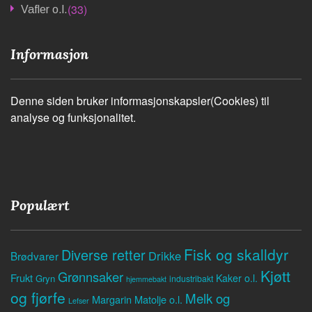
(33)
Vafler o.l.
Informasjon
Denne siden bruker informasjonskapsler(Cookies) til
analyse og funksjonalitet.
Populært
Fisk og skalldyr
Diverse retter
Drikke
Brødvarer
Kjøtt
Grønnsaker
Frukt
Kaker o.l.
Gryn
industribakt
hjemmebakt
og fjørfe
Melk og
Margarin
Matolje o.l.
Lefser