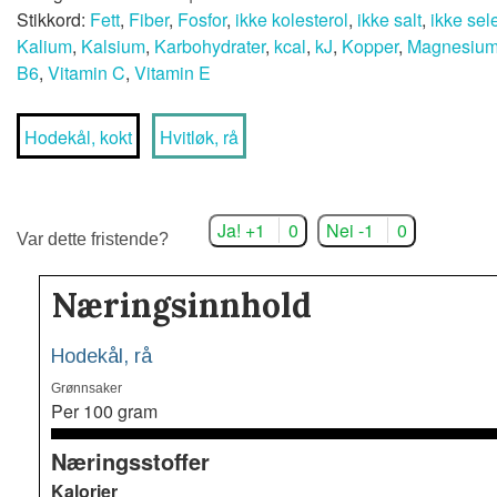
Stikkord:
Fett
,
Fiber
,
Fosfor
,
ikke kolesterol
,
ikke salt
,
ikke sel
Kalium
,
Kalsium
,
Karbohydrater
,
kcal
,
kJ
,
Kopper
,
Magnesiu
B6
,
Vitamin C
,
Vitamin E
Hodekål, kokt
Hvitløk, rå
Ja! +1
0
Nei -1
0
Var dette fristende?
Næringsinnhold
Hodekål, rå
Grønnsaker
Per 100 gram
Næringsstoffer
Kalorier