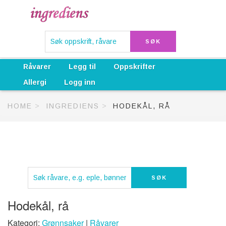
Råvarer
Legg til
Oppskrifter
Allergi
Logg inn
HOME
INGREDIENS
HODEKÅL, RÅ
Hodekål, rå
Kategori:
Grønnsaker
|
Råvarer