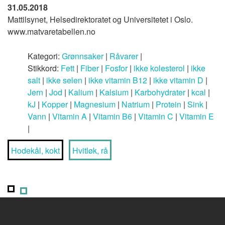
31.05.2018
Mattilsynet, Helsedirektoratet og Universitetet i Oslo.
www.matvaretabellen.no
Kategori:
Grønnsaker
|
Råvarer
|
Stikkord:
Fett
|
Fiber
|
Fosfor
|
ikke kolesterol
|
ikke
salt
|
ikke selen
|
ikke vitamin B12
|
ikke vitamin D
|
Jern
|
Jod
|
Kalium
|
Kalsium
|
Karbohydrater
|
kcal
|
kJ
|
Kopper
|
Magnesium
|
Natrium
|
Protein
|
Sink
|
Vann
|
Vitamin A
|
Vitamin B6
|
Vitamin C
|
Vitamin E
|
Hodekål, kokt
Hvitløk, rå