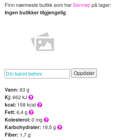
Finn nærmeste butikk som har
Sennep
på lager:
Ingen butikker tilgjengelig
Oppdater
Vann:
63 g
Kj:
662 kJ
kcal:
158 kcal
Fett:
6,4 g
Kolesterol:
0 mg
Karbohydrater:
18,5 g
Fiber:
1,7 g