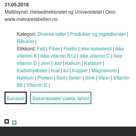
31.05.2018
Mattilsynet, Helsedirektoratet og Universitetet i Oslo.
www.matvaretabellen.no
Kategori:
Diverse retter
|
Produkter og ingredienser
|
Råvarer
|
Stikkord:
Fett
|
Fiber
|
Fosfor
|
ikke kolesterol
|
ikke
vitamin A
|
ikke vitamin B12
|
ikke vitamin C
|
ikke
vitamin D
|
Jern
|
Jod
|
Kalium
|
Kalsium
|
Karbohydrater
|
kcal
|
kJ
|
Kopper
|
Magnesium
|
Natrium
|
Protein
|
Salt
|
Selen
|
Sink
|
Vann
|
Vitamin
B6
|
Vitamin E
|
Sanasol
Sesampostei/-pasta, tahini