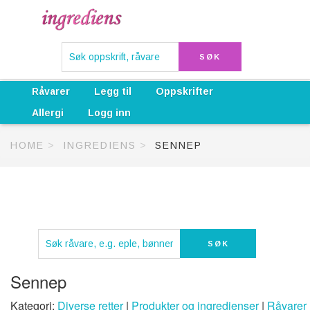
Råvarer
Legg til
Oppskrifter
Allergi
Logg inn
HOME
INGREDIENS
SENNEP
Sennep
Kategori:
Diverse retter
|
Produkter og ingredienser
|
Råvarer