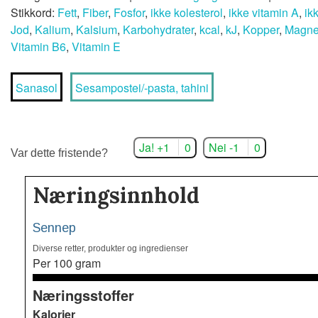
Stikkord:
Fett
,
Fiber
,
Fosfor
,
ikke kolesterol
,
ikke vitamin A
,
ik
Jod
,
Kalium
,
Kalsium
,
Karbohydrater
,
kcal
,
kJ
,
Kopper
,
Magne
Vitamin B6
,
Vitamin E
Sanasol
Sesampostei/-pasta, tahini
Ja! +1
0
Nei -1
0
Var dette fristende?
Næringsinnhold
Sennep
Diverse retter, produkter og ingredienser
Per 100 gram
Næringsstoffer
Kalorier