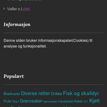
(33)
Vafler o.l.
Informasjon
Denne siden bruker informasjonskapsler(Cookies) til
analyse og funksjonalitet.
Populært
Fisk og skalldyr
Diverse retter
Drikke
Brødvarer
Kjøtt
Grønnsaker
Frukt
Kaker o.l.
Gryn
industribakt
hjemmebakt