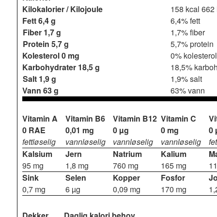
Kilokalorier / Kilojoule
158 kcal
662 
Fett
6,4 g
6,4% fett
Fiber
1,7 g
1,7% fiber
Protein
5,7 g
5,7% protein
Kolesterol
0 mg
0% kolesterol
Karbohydrater
18,5 g
18,5% karboh
Salt
1,9 g
1,9% salt
Vann
63 g
63% vann
Vitamin A
Vitamin B6
Vitamin B12
Vitamin C
Vi
0 RAE
0,01 mg
0 µg
0 mg
0 
fettløselig
vannløselig
vannløselig
vannløselig
fe
Kalsium
Jern
Natrium
Kalium
M
95 mg
1,8 mg
760 mg
165 mg
1
Sink
Selen
Kopper
Fosfor
J
0,7 mg
6 µg
0,09 mg
170 mg
1,
Dekker
Daglig kalori behov