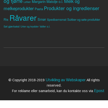
og fjørfe
Melk og
Margarin
Matolje o.l.
Lefser
Produkter og ingredienser
melkeprodukter
Pasta
Råvarer
Smør
Ris
Spedbarnsmat
Sukker og søte produkter
Søt gjærbakst
Vafler o.l.
Urter og krydder
Utvikling av Webskaper
© Copyright 2018-2019
All rights
reserved.
Epost
For reklame eller samarbeid, kan du kontakte oss via