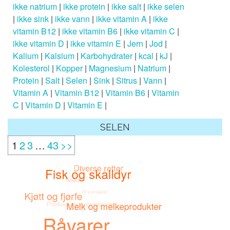
ikke natrium
|
ikke protein
|
ikke salt
|
ikke selen
|
ikke sink
|
ikke vann
|
ikke vitamin A
|
ikke
vitamin B12
|
ikke vitamin B6
|
ikke vitamin C
|
ikke vitamin D
|
ikke vitamin E
|
Jern
|
Jod
|
Kalium
|
Kalsium
|
Karbohydrater
|
kcal
|
kJ
|
Kolesterol
|
Kopper
|
Magnesium
|
Natrium
|
Protein
|
Salt
|
Selen
|
Sink
|
Sitrus
|
Vann
|
Vitamin A
|
Vitamin B12
|
Vitamin B6
|
Vitamin
C
|
Vitamin D
|
Vitamin E
|
SELEN
1
2
3
…
43
>>