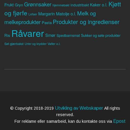
Kjøtt
Grønnsaker
Frukt
Kaker o.l.
Gryn
industribakt
hjemmebakt
og fjørfe
Melk og
Margarin
Matolje o.l.
Lefser
Produkter og ingredienser
melkeprodukter
Pasta
Råvarer
Smør
Ris
Spedbarnsmat
Sukker og søte produkter
Søt gjærbakst
Vafler o.l.
Urter og krydder
Utvikling av Webskaper
© Copyright 2018-2019
All rights
reserved.
Epost
For reklame eller samarbeid, kan du kontakte oss via