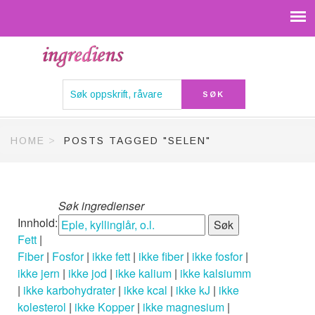
HOME
POSTS TAGGED "SELEN"
Søk ingredienser
Innhold:
Fett
|
Fiber
|
Fosfor
|
ikke fett
|
ikke fiber
|
ikke fosfor
|
ikke jern
|
ikke jod
|
ikke kalium
|
ikke kalsiumm
|
ikke karbohydrater
|
ikke kcal
|
ikke kJ
|
ikke
kolesterol
|
ikke Kopper
|
ikke magnesium
|