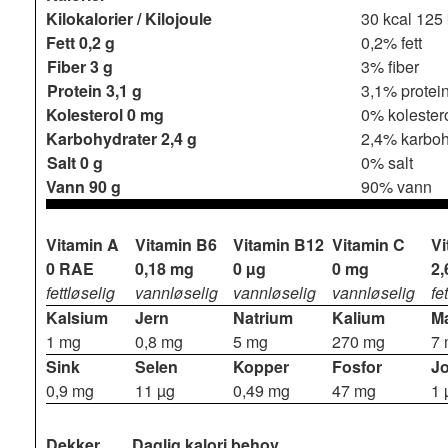
Kilokalorier / Kilojoule
30 kcal
125 
Fett
0,2 g
0,2% fett
Fiber
3 g
3% fiber
Protein
3,1 g
3,1% protei
Kolesterol
0 mg
0% kolester
Karbohydrater
2,4 g
2,4% karboh
Salt
0 g
0% salt
Vann
90 g
90% vann
Vitamin A
Vitamin B6
Vitamin B12
Vitamin C
Vi
0 RAE
0,18 mg
0 µg
0 mg
2,
fettløselig
vannløselig
vannløselig
vannløselig
fe
Kalsium
Jern
Natrium
Kalium
M
1 mg
0,8 mg
5 mg
270 mg
7
Sink
Selen
Kopper
Fosfor
J
0,9 mg
11 µg
0,49 mg
47 mg
1 
Dekker
Daglig kalori behov