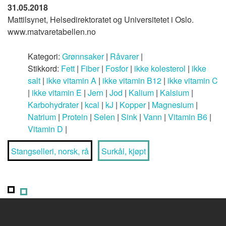
31.05.2018
Mattilsynet, Helsedirektoratet og Universitetet i Oslo.
www.matvaretabellen.no
Kategori:
Grønnsaker
|
Råvarer
|
Stikkord:
Fett
|
Fiber
|
Fosfor
|
ikke kolesterol
|
ikke
salt
|
ikke vitamin A
|
ikke vitamin B12
|
ikke vitamin C
|
ikke vitamin E
|
Jern
|
Jod
|
Kalium
|
Kalsium
|
Karbohydrater
|
kcal
|
kJ
|
Kopper
|
Magnesium
|
Natrium
|
Protein
|
Selen
|
Sink
|
Vann
|
Vitamin B6
|
Vitamin D
|
Stangselleri, norsk, rå
Surkål, kjøpt