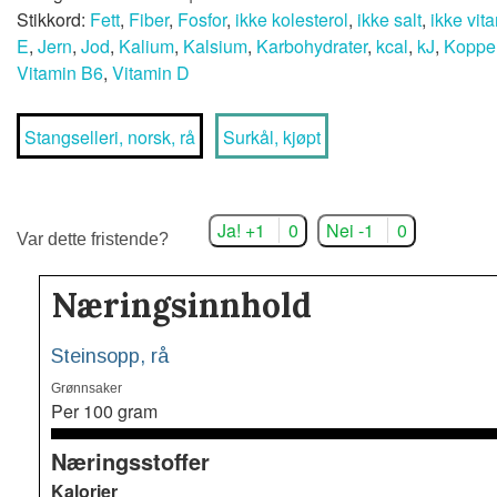
Stikkord:
Fett
,
Fiber
,
Fosfor
,
ikke kolesterol
,
ikke salt
,
ikke vit
E
,
Jern
,
Jod
,
Kalium
,
Kalsium
,
Karbohydrater
,
kcal
,
kJ
,
Koppe
Vitamin B6
,
Vitamin D
Stangselleri, norsk, rå
Surkål, kjøpt
Ja! +1
0
Nei -1
0
Var dette fristende?
Næringsinnhold
Steinsopp, rå
Grønnsaker
Per 100 gram
Næringsstoffer
Kalorier