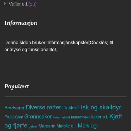
(33)
Vafler o.l.
Informasjon
Denne siden bruker informasjonskapsler(Cookies) til
analyse og funksjonalitet.
Populært
Fisk og skalldyr
Diverse retter
Drikke
Brødvarer
Kjøtt
Grønnsaker
Frukt
Kaker o.l.
Gryn
industribakt
hjemmebakt
og fjørfe
Melk og
Margarin
Matolje o.l.
Lefser