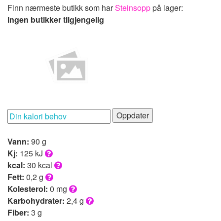
Finn nærmeste butikk som har
Steinsopp
på lager:
Ingen butikker tilgjengelig
Oppdater
Vann:
90 g
Kj:
125 kJ
kcal:
30 kcal
Fett:
0,2 g
Kolesterol:
0 mg
Karbohydrater:
2,4 g
Fiber:
3 g