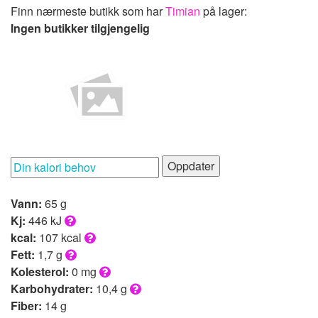
Finn nærmeste butikk som har
Timian
på lager:
Ingen butikker tilgjengelig
Oppdater
Vann:
65 g
Kj:
446 kJ
kcal:
107 kcal
Fett:
1,7 g
Kolesterol:
0 mg
Karbohydrater:
10,4 g
Fiber:
14 g