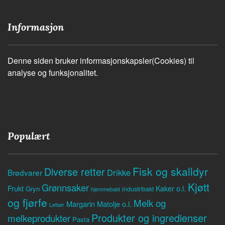
Informasjon
Denne siden bruker informasjonskapsler(Cookies) til
analyse og funksjonalitet.
Populært
Fisk og skalldyr
Diverse retter
Drikke
Brødvarer
Kjøtt
Grønnsaker
Frukt
Kaker o.l.
Gryn
industribakt
hjemmebakt
og fjørfe
Melk og
Margarin
Matolje o.l.
Lefser
Produkter og ingredienser
melkeprodukter
Pasta