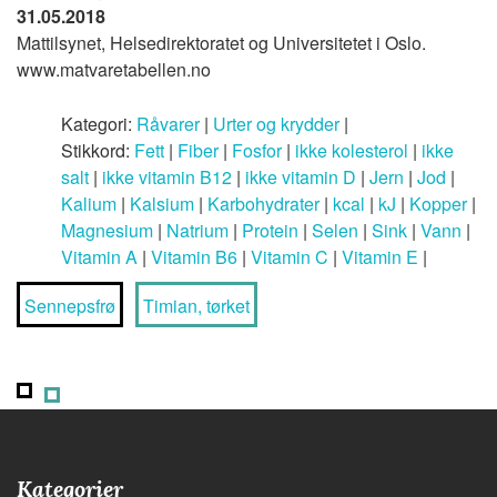
31.05.2018
Mattilsynet, Helsedirektoratet og Universitetet i Oslo.
www.matvaretabellen.no
Kategori:
Råvarer
|
Urter og krydder
|
Stikkord:
Fett
|
Fiber
|
Fosfor
|
ikke kolesterol
|
ikke
salt
|
ikke vitamin B12
|
ikke vitamin D
|
Jern
|
Jod
|
Kalium
|
Kalsium
|
Karbohydrater
|
kcal
|
kJ
|
Kopper
|
Magnesium
|
Natrium
|
Protein
|
Selen
|
Sink
|
Vann
|
Vitamin A
|
Vitamin B6
|
Vitamin C
|
Vitamin E
|
Sennepsfrø
Timian, tørket
Kategorier