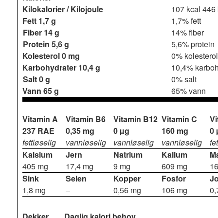
Kilokalorier / Kilojoule
107 kcal
446 
Fett
1,7 g
1,7% fett
Fiber
14 g
14% fiber
Protein
5,6 g
5,6% protein
Kolesterol
0 mg
0% kolesterol
Karbohydrater
10,4 g
10,4% karboh
Salt
0 g
0% salt
Vann
65 g
65% vann
Vitamin A
Vitamin B6
Vitamin B12
Vitamin C
Vi
237 RAE
0,35 mg
0 µg
160 mg
0 
fettløselig
vannløselig
vannløselig
vannløselig
fe
Kalsium
Jern
Natrium
Kalium
M
405 mg
17,4 mg
9 mg
609 mg
1
Sink
Selen
Kopper
Fosfor
J
1,8 mg
–
0,56 mg
106 mg
0,
Dekker
Daglig kalori behov