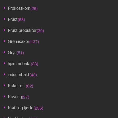
(26)
Frokostkorn
(68)
Frukt
(30)
Frukt produkter
(137)
Grønnsaker
(51)
Gryn
(33)
hjemmebakt
(43)
industribakt
(62)
Kaker o.l.
(27)
Kavring
(236)
Kjøtt og fjørfe