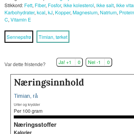
Stikkord:
Fett
,
Fiber
,
Fosfor
,
ikke kolesterol
,
ikke salt
,
ikke vit
Karbohydrater
,
kcal
,
kJ
,
Kopper
,
Magnesium
,
Natrium
,
Protei
C
,
Vitamin E
Sennepsfrø
Timian, tørket
Ja! +1
0
Nei -1
0
Var dette fristende?
Næringsinnhold
Timian, rå
Urter og krydder
Per 100 gram
Næringsstoffer
Kalorier