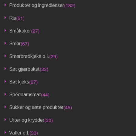
(182)
Produkter og ingredienser
(51)
Ris
(27)
Småkaker
(67)
Smør
(29)
Smørbrødkjeks o.l.
(33)
Søt gjærbakst
(27)
Søt kjeks
(44)
Spedbarnsmat
(45)
Sukker og søte produkter
(30)
Urter og krydder
(33)
Vafler o.l.