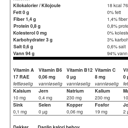
Kilokalorier / Kilojoule
18 kcal
76
Fett
0 g
0% fett
Fiber
1,4 g
1,4% fiber
Protein
0,8 g
0,8% prot
Kolesterol
0 mg
0% kolest
Karbohydrater
3 g
3% karboh
Salt
0,6 g
0,6% salt
Vann
94 g
94% vann
Vitamin A
Vitamin B6
Vitamin B12
Vitamin C
Vi
17 RAE
0,06 mg
0 µg
8 mg
0 
fettløselig
vannløselig
vannløselig
vannløselig
fe
Kalsium
Jern
Natrium
Kalium
M
10 mg
0,4 mg
230 mg
230 mg
1
Sink
Selen
Kopper
Fosfor
J
0,1 mg
0 µg
0,06 mg
19 mg
2 
Dekker
Daglig kalori behov