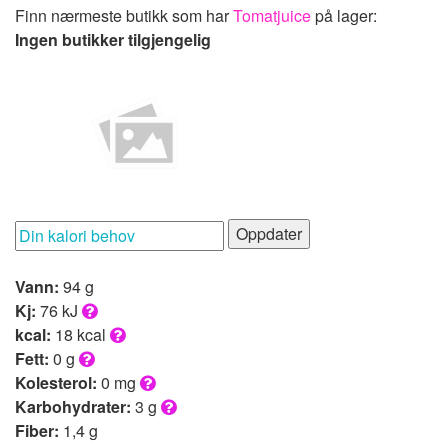
Finn nærmeste butikk som har
Tomatjuice
på lager:
Ingen butikker tilgjengelig
Oppdater
Vann:
94 g
Kj:
76 kJ
kcal:
18 kcal
Fett:
0 g
Kolesterol:
0 mg
Karbohydrater:
3 g
Fiber:
1,4 g