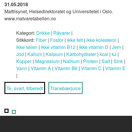
31.05.2018
Mattilsynet, Helsedirektoratet og Universitetet i Oslo.
www.matvaretabellen.no
Kategori:
Drikke
|
Råvarer
|
Stikkord:
Fiber
|
Fosfor
|
ikke fett
|
ikke kolesterol
|
ikke selen
|
ikke vitamin B12
|
ikke vitamin D
|
Jern
|
Jod
|
Kalium
|
Kalsium
|
Karbohydrater
|
kcal
|
kJ
|
Kopper
|
Magnesium
|
Natrium
|
Protein
|
Salt
|
Sink
|
Vann
|
Vitamin A
|
Vitamin B6
|
Vitamin C
|
Vitamin E
|
Te, svart, tilberedt
Tranebærjuice