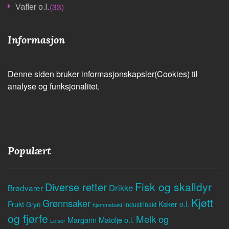
(33)
Vafler o.l.
Informasjon
Denne siden bruker informasjonskapsler(Cookies) til
analyse og funksjonalitet.
Populært
Fisk og skalldyr
Diverse retter
Drikke
Brødvarer
Kjøtt
Grønnsaker
Frukt
Kaker o.l.
Gryn
industribakt
hjemmebakt
og fjørfe
Melk og
Margarin
Matolje o.l.
Lefser