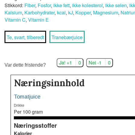
Stikkord:
Fiber
,
Fosfor
,
ikke fett
,
ikke kolesterol
,
ikke selen
,
ik
Kalsium
,
Karbohydrater
,
kcal
,
kJ
,
Kopper
,
Magnesium
,
Natriu
Vitamin C
,
Vitamin E
Te, svart, tilberedt
Tranebærjuice
Ja! +1
0
Nei -1
0
Var dette fristende?
Næringsinnhold
Tomatjuice
Drikke
Per 100 gram
Næringsstoffer
Kalorier