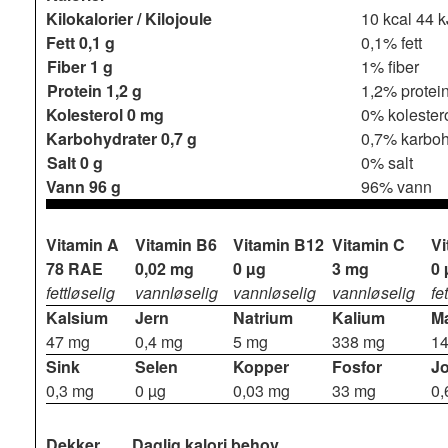
Kilokalorier / Kilojoule
10 kcal
44 k
Fett
0,1 g
0,1% fett
Fiber
1 g
1% fiber
Protein
1,2 g
1,2% protei
Kolesterol
0 mg
0% kolester
Karbohydrater
0,7 g
0,7% karboh
Salt
0 g
0% salt
Vann
96 g
96% vann
Vitamin A
Vitamin B6
Vitamin B12
Vitamin C
Vi
78 RAE
0,02 mg
0 µg
3 mg
0 
fettløselig
vannløselig
vannløselig
vannløselig
fe
Kalsium
Jern
Natrium
Kalium
M
47 mg
0,4 mg
5 mg
338 mg
1
Sink
Selen
Kopper
Fosfor
J
0,3 mg
0 µg
0,03 mg
33 mg
0,
Dekker
Daglig kalori behov