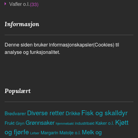
(33)
Vafler o.l.
Informasjon
Denne siden bruker informasjonskapsler(Cookies) til
analyse og funksjonalitet.
Populært
Fisk og skalldyr
Diverse retter
Drikke
Brødvarer
Kjøtt
Grønnsaker
Frukt
Kaker o.l.
Gryn
industribakt
hjemmebakt
og fjørfe
Melk og
Margarin
Matolje o.l.
Lefser