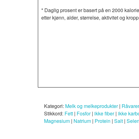
* Daglig prosent er basert på en 2000 kalorie
etter kjønn, alder, størrelse, aktivitet og k
Kategori:
Melk og melkeprodukter
|
Råvare
Stikkord:
Fett
|
Fosfor
|
ikke fiber
|
ikke karb
Magnesium
|
Natrium
|
Protein
|
Salt
|
Sele