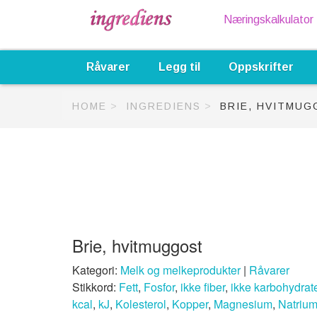
Næringskalkulator
Råvarer
Legg til
Oppskrifter
HOME
INGREDIENS
BRIE, HVITMU
Brie, hvitmuggost
Kategori:
Melk og melkeprodukter
|
Råvarer
Stikkord:
Fett
,
Fosfor
,
ikke fiber
,
ikke karbohydrat
kcal
,
kJ
,
Kolesterol
,
Kopper
,
Magnesium
,
Natriu