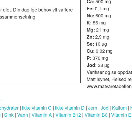
Ca:
500 mg
Fe:
0,1 mg
r diet. Din daglige behov vil variere
Na:
600 mg
roppssammensetning.
K:
86 mg
Mg:
21 mg
Zn:
2,9 mg
Se:
10 µg
Cu:
0,02 mg
P:
370 mg
Jod:
28 µg
Verifiser og se oppdat
Mattilsynet, Helsedire
www.matvaretabellen
r
|
ohydrater
|
ikke vitamin C
|
ikke vitamin D
|
Jern
|
Jod
|
Kalium
|
n
|
Sink
|
Vann
|
Vitamin A
|
Vitamin B12
|
Vitamin B6
|
Vitamin E