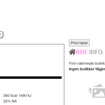
0
BRIE
INFO:
Finn nærmeste butik
Ingen butikker tilgje
360 kcal
1490 kJ
32% fett