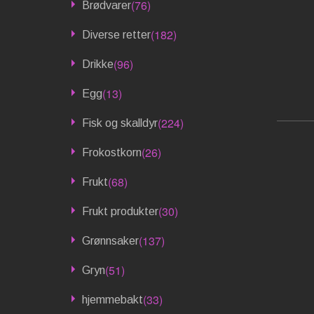
(76)
Brødvarer
(182)
Diverse retter
(96)
Drikke
(13)
Egg
(224)
Fisk og skalldyr
(26)
Frokostkorn
(68)
Frukt
(30)
Frukt produkter
(137)
Grønnsaker
(51)
Gryn
(33)
hjemmebakt