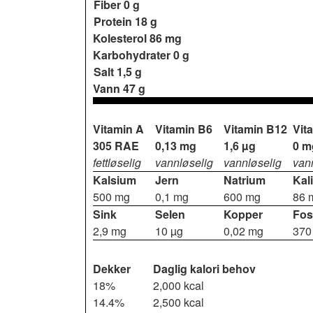
Fiber
0 g
Protein
18 g
Kolesterol
86 mg
Karbohydrater
0 g
Salt
1,5 g
Vann
47 g
Vitamin A
Vitamin B6
Vitamin B12
Vit
305 RAE
0,13 mg
1,6 µg
0 m
fettløselig
vannløselig
vannløselig
van
Kalsium
Jern
Natrium
Kal
500 mg
0,1 mg
600 mg
86 
Sink
Selen
Kopper
Fos
2,9 mg
10 µg
0,02 mg
370
Dekker
Daglig kalori behov
18%
2,000 kcal
14.4%
2,500 kcal