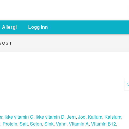
Allergi
Logg inn
GGOST
er
,
ikke vitamin C
,
ikke vitamin D
,
Jern
,
Jod
,
Kalium
,
Kalsium
,
m
,
Protein
,
Salt
,
Selen
,
Sink
,
Vann
,
Vitamin A
,
Vitamin B12
,