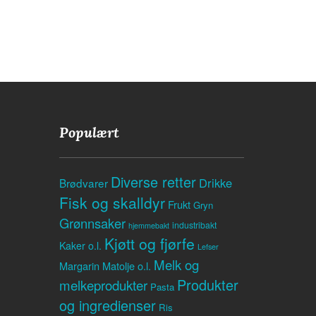
Populært
Diverse retter
Drikke
Brødvarer
Fisk og skalldyr
Frukt
Gryn
Grønnsaker
industribakt
hjemmebakt
Kjøtt og fjørfe
Kaker o.l.
Lefser
Melk og
Margarin
Matolje o.l.
Produkter
melkeprodukter
Pasta
og ingredienser
Ris