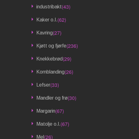
(43)
industribakt
(62)
Kaker o.l.
(27)
Kavring
(236)
Kjøtt og fjørfe
(29)
Knekkebrød
(26)
Kornblanding
(33)
Lefser
(30)
Mandler og frø
(67)
Margarin
(67)
Matolje o.l.
(26)
Mel