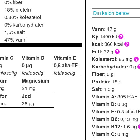
0% fiber
18% protein
0.86% kolesterol
0% karbohydrater
Vann:
47 g
1,5% salt
Kj:
1490 kJ
47% vann
kcal:
360 kcal
Fett:
32 g
amin C
Vitamin D
Vitamin E
Kolesterol:
86 mg
g
0 µg
0,8 alfa-TE
Karbohydrater:
0 g
nløselig
fettløselig
fettløselig
Fiber:
0 g
ium
Magnesium
Protein:
18 g
mg
21 mg
Salt:
1,5 g
for
Jod
Vitamin A:
305 RAE
 mg
28 µg
Vitamin D:
0 µg
Vitamin E:
0,8 alfa-T
Vitamin B6:
0,13 mg
Vitamin B12:
1,6 µg
Vitamin C:
0 mg