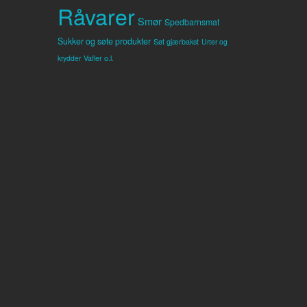
Råvarer
Smør
Spedbarnsmat
Sukker og søte produkter
Søt gjærbakst
Urter og
Vafler o.l.
krydder