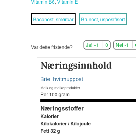
Vitamin B6
,
Vitamin E
Baconost, smørbar
Brunost, uspesifisert
Ja! +1
0
Nei -1
Var dette fristende?
Næringsinnhold
Brie, hvitmuggost
Melk og melkeprodukter
Per 100 gram
Næringsstoffer
Kalorier
Kilokalorier / Kilojoule
Fett
32 g