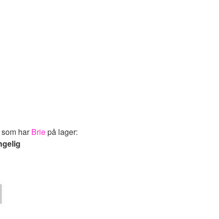
k som har
Brie
på lager:
ngelig