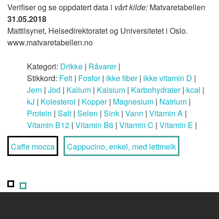
Verifiser og se oppdatert data i
vårt kilde:
Matvaretabellen
31.05.2018
Mattilsynet, Helsedirektoratet og Universitetet i Oslo.
www.matvaretabellen.no
Kategori:
Drikke
|
Råvarer
|
Stikkord:
Fett
|
Fosfor
|
ikke fiber
|
ikke vitamin D
|
Jern
|
Jod
|
Kalium
|
Kalsium
|
Karbohydrater
|
kcal
|
kJ
|
Kolesterol
|
Kopper
|
Magnesium
|
Natrium
|
Protein
|
Salt
|
Selen
|
Sink
|
Vann
|
Vitamin A
|
Vitamin B12
|
Vitamin B6
|
Vitamin C
|
Vitamin E
|
Caffe mocca
Cappucino, enkel, med lettmelk