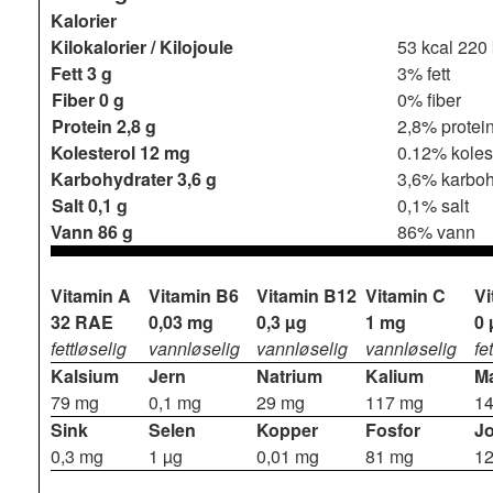
Kalorier
Kilokalorier / Kilojoule
53 kcal
220 
Fett
3 g
3% fett
Fiber
0 g
0% fiber
Protein
2,8 g
2,8% protei
Kolesterol
12 mg
0.12% koles
Karbohydrater
3,6 g
3,6% karboh
Salt
0,1 g
0,1% salt
Vann
86 g
86% vann
Vitamin A
Vitamin B6
Vitamin B12
Vitamin C
Vi
32 RAE
0,03 mg
0,3 µg
1 mg
0 
fettløselig
vannløselig
vannløselig
vannløselig
fe
Kalsium
Jern
Natrium
Kalium
M
79 mg
0,1 mg
29 mg
117 mg
1
Sink
Selen
Kopper
Fosfor
J
0,3 mg
1 µg
0,01 mg
81 mg
12