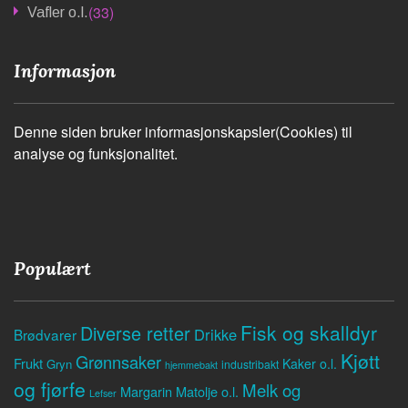
(33)
Vafler o.l.
Informasjon
Denne siden bruker informasjonskapsler(Cookies) til
analyse og funksjonalitet.
Populært
Fisk og skalldyr
Diverse retter
Drikke
Brødvarer
Kjøtt
Grønnsaker
Frukt
Kaker o.l.
Gryn
industribakt
hjemmebakt
og fjørfe
Melk og
Margarin
Matolje o.l.
Lefser