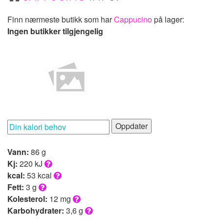
Finn nærmeste butikk som har
Cappucino
på lager:
Ingen butikker tilgjengelig
Oppdater
Vann:
86 g
Kj:
220 kJ
kcal:
53 kcal
Fett:
3 g
Kolesterol:
12 mg
Karbohydrater:
3,6 g