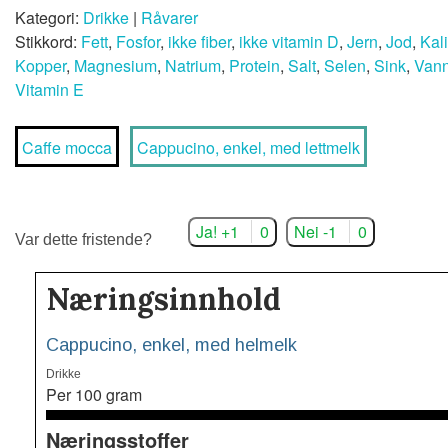
Kategori:
Drikke
|
Råvarer
Stikkord:
Fett
,
Fosfor
,
ikke fiber
,
ikke vitamin D
,
Jern
,
Jod
,
Kal
Kopper
,
Magnesium
,
Natrium
,
Protein
,
Salt
,
Selen
,
Sink
,
Van
Vitamin E
Caffe mocca
Cappucino, enkel, med lettmelk
Ja! +1
0
Nei -1
0
Var dette fristende?
Næringsinnhold
Cappucino, enkel, med helmelk
Drikke
Per 100 gram
Næringsstoffer