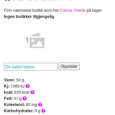
Finn nærmeste butikk som har
Crème Chérie
på lager:
Ingen butikker tilgjengelig
Oppdater
Vann:
50 g
Kj:
1385 kJ
kcal:
335 kcal
Fett:
31 g
Kolesterol:
83 mg
Karbohydrater:
0 g