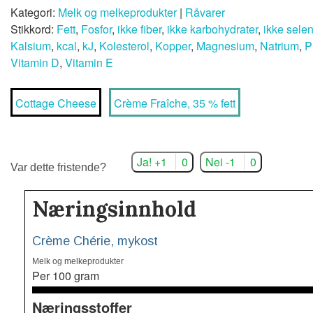
Kategori:
Melk og melkeprodukter
|
Råvarer
Stikkord:
Fett
,
Fosfor
,
ikke fiber
,
ikke karbohydrater
,
ikke sele
Kalsium
,
kcal
,
kJ
,
Kolesterol
,
Kopper
,
Magnesium
,
Natrium
,
P
Vitamin D
,
Vitamin E
Cottage Cheese
Crème Fraîche, 35 % fett
Ja! +1
0
Nei -1
0
Var dette fristende?
Næringsinnhold
Crème Chérie, mykost
Melk og melkeprodukter
Per 100 gram
Næringsstoffer