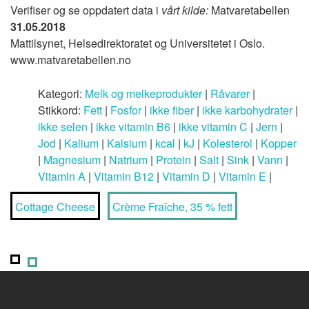
Verifiser og se oppdatert data i
vårt kilde:
Matvaretabellen
31.05.2018
Mattilsynet, Helsedirektoratet og Universitetet i Oslo.
www.matvaretabellen.no
Kategori:
Melk og melkeprodukter
|
Råvarer
|
Stikkord:
Fett
|
Fosfor
|
ikke fiber
|
ikke karbohydrater
|
ikke selen
|
ikke vitamin B6
|
ikke vitamin C
|
Jern
|
Jod
|
Kalium
|
Kalsium
|
kcal
|
kJ
|
Kolesterol
|
Kopper
|
Magnesium
|
Natrium
|
Protein
|
Salt
|
Sink
|
Vann
|
Vitamin A
|
Vitamin B12
|
Vitamin D
|
Vitamin E
|
Cottage Cheese
Crème Fraîche, 35 % fett