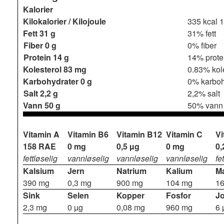
Kalorier
Kilokalorier / Kilojoule
335 kcal
1
Fett
31 g
31% fett
Fiber
0 g
0% fiber
Protein
14 g
14% prote
Kolesterol
83 mg
0.83% kol
Karbohydrater
0 g
0% karboh
Salt
2,2 g
2,2% salt
Vann
50 g
50% vann
Vitamin A
Vitamin B6
Vitamin B12
Vitamin C
Vi
158 RAE
0 mg
0,5 µg
0 mg
0,
fettløselig
vannløselig
vannløselig
vannløselig
fe
Kalsium
Jern
Natrium
Kalium
M
390 mg
0,3 mg
900 mg
104 mg
1
Sink
Selen
Kopper
Fosfor
J
2,3 mg
0 µg
0,08 mg
960 mg
6 