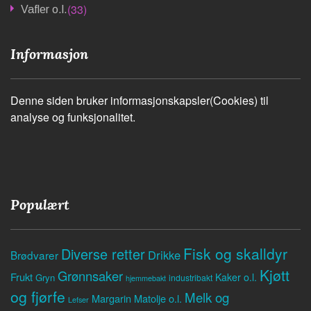
(33)
Vafler o.l.
Informasjon
Denne siden bruker informasjonskapsler(Cookies) til
analyse og funksjonalitet.
Populært
Fisk og skalldyr
Diverse retter
Drikke
Brødvarer
Kjøtt
Grønnsaker
Frukt
Kaker o.l.
Gryn
industribakt
hjemmebakt
og fjørfe
Melk og
Margarin
Matolje o.l.
Lefser