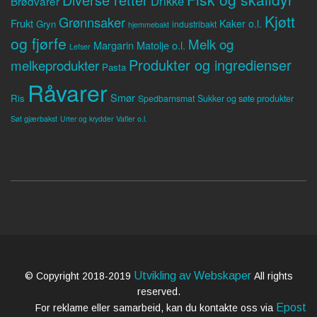
Drikke
Brødvarer
Kjøtt
Grønnsaker
Frukt
Kaker o.l.
Gryn
industribakt
hjemmebakt
og fjørfe
Melk og
Margarin
Matolje o.l.
Lefser
Produkter og ingredienser
melkeprodukter
Pasta
Råvarer
Smør
Ris
Spedbarnsmat
Sukker og søte produkter
Søt gjærbakst
Vafler o.l.
Urter og krydder
Utvikling av Webskaper
© Copyright 2018-2019
All rights
reserved.
Epost
For reklame eller samarbeid, kan du kontakte oss via