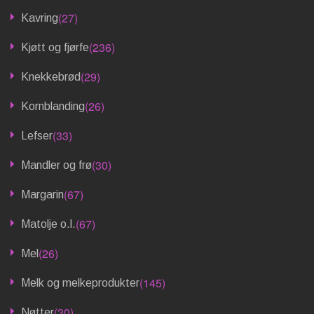
(27)
Kavring
(236)
Kjøtt og fjørfe
(29)
Knekkebrød
(26)
Kornblanding
(33)
Lefser
(30)
Mandler og frø
(67)
Margarin
(67)
Matolje o.l.
(26)
Mel
(145)
Melk og melkeprodukter
(30)
Nøtter