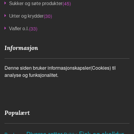
(45)
Sukker og søte produkter
(30)
Urter og krydder
(33)
Vafler o.l.
Informasjon
Denne siden bruker informasjonskapsler(Cookies) til
analyse og funksjonalitet.
Populært
Fisk og skalldyr
Diverse retter