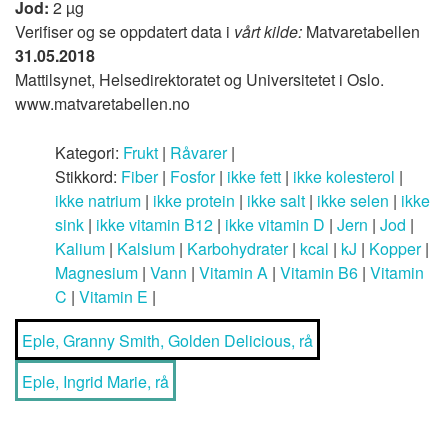
Jod:
2 µg
Verifiser og se oppdatert data i
vårt kilde:
Matvaretabellen
31.05.2018
Mattilsynet, Helsedirektoratet og Universitetet i Oslo.
www.matvaretabellen.no
Kategori:
Frukt
|
Råvarer
|
Stikkord:
Fiber
|
Fosfor
|
ikke fett
|
ikke kolesterol
|
ikke natrium
|
ikke protein
|
ikke salt
|
ikke selen
|
ikke
sink
|
ikke vitamin B12
|
ikke vitamin D
|
Jern
|
Jod
|
Kalium
|
Kalsium
|
Karbohydrater
|
kcal
|
kJ
|
Kopper
|
Magnesium
|
Vann
|
Vitamin A
|
Vitamin B6
|
Vitamin
C
|
Vitamin E
|
Eple, Granny Smith, Golden Delicious, rå
Eple, Ingrid Marie, rå