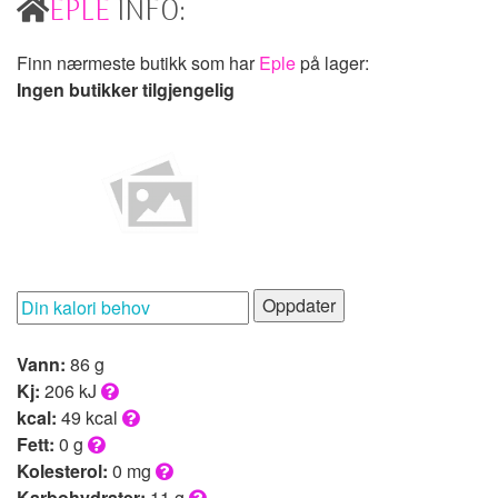
EPLE
INFO:
Finn nærmeste butikk som har
Eple
på lager:
Ingen butikker tilgjengelig
Oppdater
Vann:
86 g
Kj:
206 kJ
kcal:
49 kcal
Fett:
0 g
Kolesterol:
0 mg
Karbohydrater:
11 g