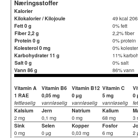
Næringsstoffer
Kalorier
Kilokalorier / Kilojoule
49 kcal
206
Fett
0 g
0% fett
Fiber
2,2 g
2,2% fiber
Protein
0 g
0% protein
Kolesterol
0 mg
0% kolester
Karbohydrater
11 g
11% karboh
Salt
0 g
0% salt
Vann
86 g
86% vann
Vitamin A
Vitamin B6
Vitamin B12
Vitamin C
Vi
1 RAE
0,05 mg
0 µg
5 mg
0 
fettløselig
vannløselig
vannløselig
vannløselig
fe
Kalsium
Jern
Natrium
Kalium
M
2 mg
0,1 mg
0 mg
68 mg
3
Sink
Selen
Kopper
Fosfor
J
0 mg
0 µg
0,03 mg
6 mg
2 