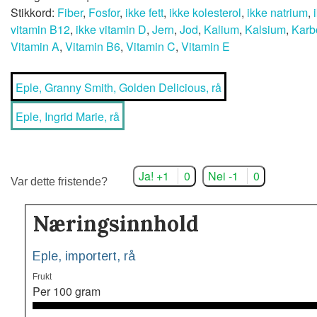
Stikkord:
Fiber
,
Fosfor
,
ikke fett
,
ikke kolesterol
,
ikke natrium
,
vitamin B12
,
ikke vitamin D
,
Jern
,
Jod
,
Kalium
,
Kalsium
,
Karb
Vitamin A
,
Vitamin B6
,
Vitamin C
,
Vitamin E
Eple, Granny Smith, Golden Delicious, rå
Eple, Ingrid Marie, rå
Ja! +1
0
Nei -1
0
Var dette fristende?
Næringsinnhold
Eple, importert, rå
Frukt
Per 100 gram