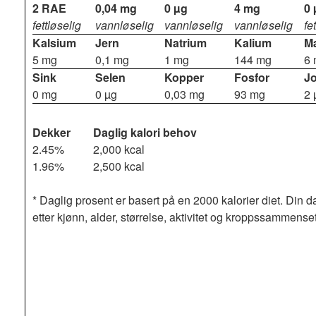
2 RAE
0,04 mg
0 µg
4 mg
0 
fettløselig
vannløselig
vannløselig
vannløselig
fe
Kalsium
Jern
Natrium
Kalium
M
5 mg
0,1 mg
1 mg
144 mg
6
Sink
Selen
Kopper
Fosfor
J
0 mg
0 µg
0,03 mg
93 mg
2 
Dekker
Daglig kalori behov
2.45%
2,000 kcal
1.96%
2,500 kcal
* Daglig prosent er basert på en 2000 kalorier diet. Din d
etter kjønn, alder, størrelse, aktivitet og kroppssammense