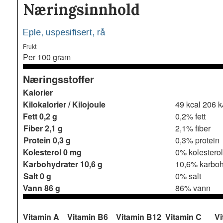
Næringsinnhold
Eple, uspesifisert, rå
Frukt
Per 100 gram
Næringsstoffer
Kalorier
Kilokalorier / Kilojoule
49 kcal 206 k
Fett
0,2 g
0,2% fett
Fiber
2,1 g
2,1% fiber
Protein
0,3 g
0,3% protein
Kolesterol
0 mg
0% kolesterol
Karbohydrater
10,6 g
10,6% karboh
Salt
0 g
0% salt
Vann
86 g
86% vann
Vitamin A
Vitamin B6
Vitamin B12
Vitamin C
Vi