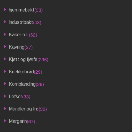
(33)
hjemmebakt
(43)
industribakt
(62)
Kaker o.l.
(27)
Kavring
(236)
Kjøtt og fjørfe
(29)
Knekkebrød
(26)
Kornblanding
(33)
Lefser
(30)
Mandler og frø
(67)
Margarin