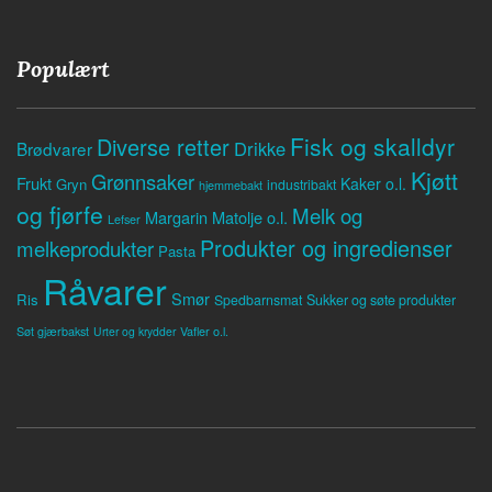
Populært
Fisk og skalldyr
Diverse retter
Drikke
Brødvarer
Kjøtt
Grønnsaker
Frukt
Kaker o.l.
Gryn
industribakt
hjemmebakt
og fjørfe
Melk og
Margarin
Matolje o.l.
Lefser
Produkter og ingredienser
melkeprodukter
Pasta
Råvarer
Smør
Ris
Spedbarnsmat
Sukker og søte produkter
Søt gjærbakst
Vafler o.l.
Urter og krydder