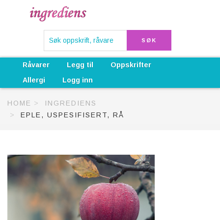
Råvarer
Legg til
Oppskrifter
Allergi
Logg inn
HOME
INGREDIENS
EPLE, USPESIFISERT, RÅ