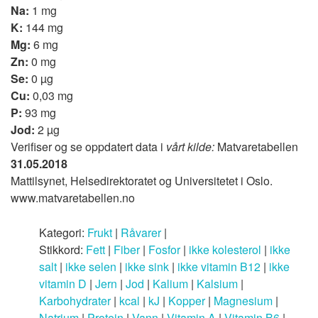
Na:
1 mg
K:
144 mg
Mg:
6 mg
Zn:
0 mg
Se:
0 µg
Cu:
0,03 mg
P:
93 mg
Jod:
2 µg
Verifiser og se oppdatert data i
vårt kilde:
Matvaretabellen
31.05.2018
Mattilsynet, Helsedirektoratet og Universitetet i Oslo.
www.matvaretabellen.no
Kategori:
Frukt
|
Råvarer
|
Stikkord:
Fett
|
Fiber
|
Fosfor
|
ikke kolesterol
|
ikke
salt
|
ikke selen
|
ikke sink
|
ikke vitamin B12
|
ikke
vitamin D
|
Jern
|
Jod
|
Kalium
|
Kalsium
|
Karbohydrater
|
kcal
|
kJ
|
Kopper
|
Magnesium
|
Natrium
|
Protein
|
Vann
|
Vitamin A
|
Vitamin B6
|