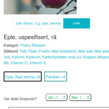
Eple, uspesifisert, rå
Kategori:
Frukt
|
Råvarer
Stikkord:
Fett
,
Fiber
,
Fosfor
,
ikke kolesterol
,
ikke salt
,
ikke sel
Jod
,
Kalium
,
Kalsium
,
Karbohydrater
,
kcal
,
kJ
,
Kopper
,
Magne
B6
,
Vitamin C
,
Vitamin E
Eple, Rød aroma, rå
Fersken, rå
Ja! +1
0
Nei -1
0
Var dette fristende?