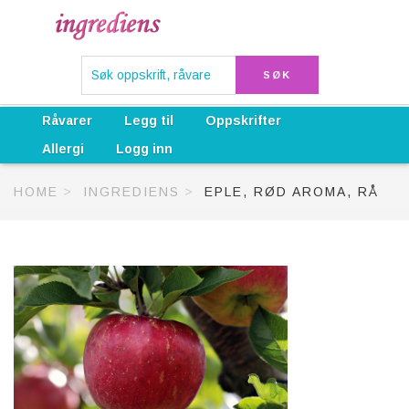
Råvarer
Legg til
Oppskrifter
Allergi
Logg inn
HOME
INGREDIENS
EPLE, RØD AROMA, RÅ