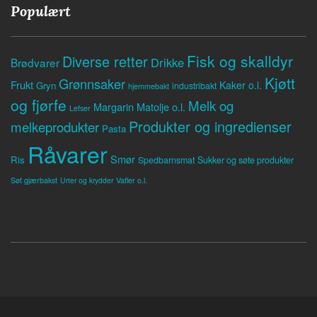
Populært
Fisk og skalldyr
Diverse retter
Drikke
Brødvarer
Kjøtt
Grønnsaker
Frukt
Kaker o.l.
Gryn
industribakt
hjemmebakt
og fjørfe
Melk og
Margarin
Matolje o.l.
Lefser
Produkter og ingredienser
melkeprodukter
Pasta
Råvarer
Smør
Ris
Spedbarnsmat
Sukker og søte produkter
Søt gjærbakst
Vafler o.l.
Urter og krydder