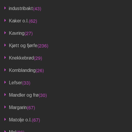
(43)
industribakt
(62)
Kaker o.l.
(27)
Kavring
(236)
Kjøtt og fjørfe
(29)
Knekkebrød
(26)
Kornblanding
(33)
Lefser
(30)
Mandler og frø
(67)
Margarin
(67)
Matolje o.l.