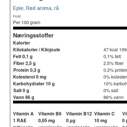
Eple, Rød aroma, rå
Frukt
Per 100 gram
Næringsstoffer
Kalorier
Kilokalorier / Kilojoule
47 kcal 199
Fett
0,1 g
0,1% fett
Fiber
2,5 g
2,5% fiber
Protein
0,3 g
0,3% protei
Kolesterol
0 mg
0% kolester
Karbohydrater
10 g
10% karboh
Salt
0 g
0% salt
Vann
86 g
86% vann
Vitamin A
Vitamin B6
Vitamin B12
Vitamin C
Vi
1 RAE
0,05 mg
0 µg
10 mg
0 