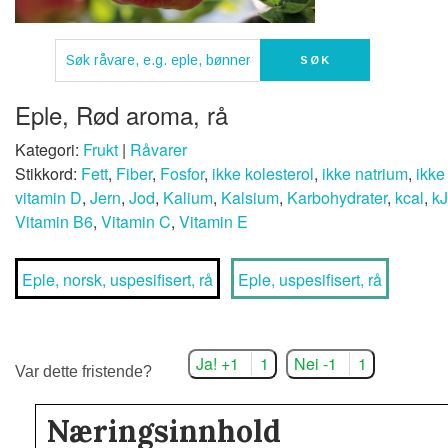
Eple, Rød aroma, rå
Kategori:
Frukt
|
Råvarer
Stikkord:
Fett
,
Fiber
,
Fosfor
,
ikke kolesterol
,
ikke natrium
,
ikke
vitamin D
,
Jern
,
Jod
,
Kalium
,
Kalsium
,
Karbohydrater
,
kcal
,
kJ
Vitamin B6
,
Vitamin C
,
Vitamin E
Eple, norsk, uspesifisert, rå
Eple, uspesifisert, rå
Ja! +1
1
Nei -1
1
Var dette fristende?
Næringsinnhold