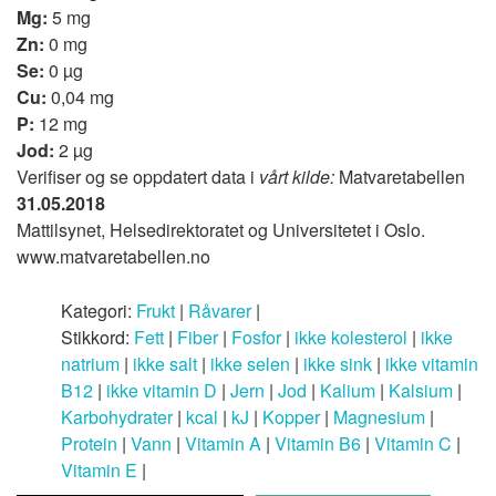
Mg:
5 mg
Zn:
0 mg
Se:
0 µg
Cu:
0,04 mg
P:
12 mg
Jod:
2 µg
Verifiser og se oppdatert data i
vårt kilde:
Matvaretabellen
31.05.2018
Mattilsynet, Helsedirektoratet og Universitetet i Oslo.
www.matvaretabellen.no
Kategori:
Frukt
|
Råvarer
|
Stikkord:
Fett
|
Fiber
|
Fosfor
|
ikke kolesterol
|
ikke
natrium
|
ikke salt
|
ikke selen
|
ikke sink
|
ikke vitamin
B12
|
ikke vitamin D
|
Jern
|
Jod
|
Kalium
|
Kalsium
|
Karbohydrater
|
kcal
|
kJ
|
Kopper
|
Magnesium
|
Protein
|
Vann
|
Vitamin A
|
Vitamin B6
|
Vitamin C
|
Vitamin E
|