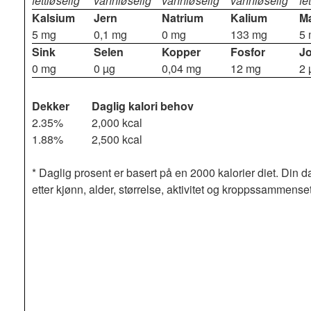
fettløselig
vannløselig
vannløselig
vannløselig
fe
Kalsium
Jern
Natrium
Kalium
M
5 mg
0,1 mg
0 mg
133 mg
5
Sink
Selen
Kopper
Fosfor
J
0 mg
0 µg
0,04 mg
12 mg
2 
Dekker
Daglig kalori behov
2.35%
2,000 kcal
1.88%
2,500 kcal
* Daglig prosent er basert på en 2000 kalorier diet. Din d
etter kjønn, alder, størrelse, aktivitet og kroppssammense