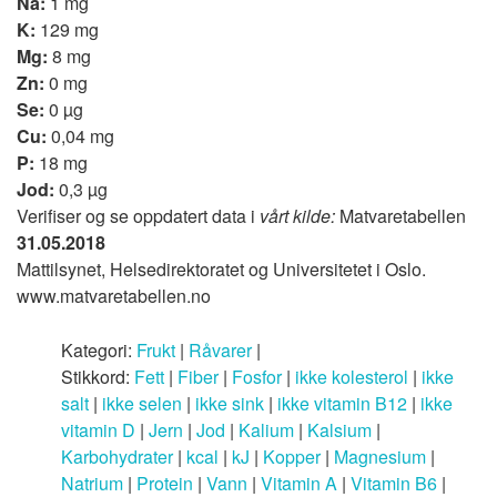
Na:
1 mg
K:
129 mg
Mg:
8 mg
Zn:
0 mg
Se:
0 µg
Cu:
0,04 mg
P:
18 mg
Jod:
0,3 µg
Verifiser og se oppdatert data i
vårt kilde:
Matvaretabellen
31.05.2018
Mattilsynet, Helsedirektoratet og Universitetet i Oslo.
www.matvaretabellen.no
Kategori:
Frukt
|
Råvarer
|
Stikkord:
Fett
|
Fiber
|
Fosfor
|
ikke kolesterol
|
ikke
salt
|
ikke selen
|
ikke sink
|
ikke vitamin B12
|
ikke
vitamin D
|
Jern
|
Jod
|
Kalium
|
Kalsium
|
Karbohydrater
|
kcal
|
kJ
|
Kopper
|
Magnesium
|
Natrium
|
Protein
|
Vann
|
Vitamin A
|
Vitamin B6
|