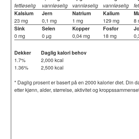
fettløselig
vannløselig
vannløselig
vannløselig
fe
Kalsium
Jern
Natrium
Kalium
M
23 mg
0,1 mg
1 mg
129 mg
8
Sink
Selen
Kopper
Fosfor
J
0 mg
0 µg
0,04 mg
18 mg
0,
Dekker
Daglig kalori behov
1.7%
2,000 kcal
1.36%
2,500 kcal
* Daglig prosent er basert på en 2000 kalorier diet. Din d
etter kjønn, alder, størrelse, aktivitet og kroppssammense