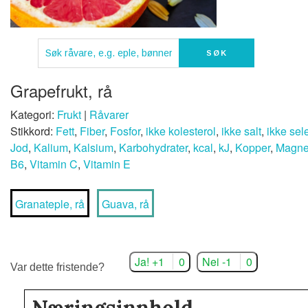
Grapefrukt, rå
Kategori:
Frukt
|
Råvarer
Stikkord:
Fett
,
Fiber
,
Fosfor
,
ikke kolesterol
,
ikke salt
,
ikke sel
Jod
,
Kalium
,
Kalsium
,
Karbohydrater
,
kcal
,
kJ
,
Kopper
,
Magne
B6
,
Vitamin C
,
Vitamin E
Granateple, rå
Guava, rå
Ja! +1
0
Nei -1
0
Var dette fristende?