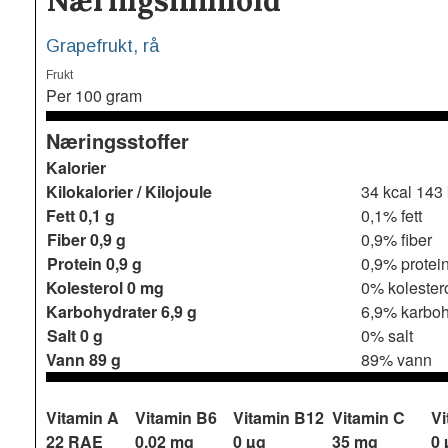
Næringsinnhold
Grapefrukt, rå
Frukt
Per 100 gram
Næringsstoffer
Kalorier
Kilokalorier / Kilojoule
34 kcal 143
Fett
0,1 g
0,1% fett
Fiber
0,9 g
0,9% fiber
Protein
0,9 g
0,9% protei
Kolesterol
0 mg
0% kolester
Karbohydrater
6,9 g
6,9% karboh
Salt
0 g
0% salt
Vann
89 g
89% vann
Vitamin A
Vitamin B6
Vitamin B12
Vitamin C
Vi
22 RAE
0,02 mg
0 µg
35 mg
0 