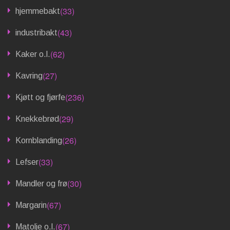
(33)
hjemmebakt
(43)
industribakt
(62)
Kaker o.l.
(27)
Kavring
(236)
Kjøtt og fjørfe
(29)
Knekkebrød
(26)
Kornblanding
(33)
Lefser
(30)
Mandler og frø
(67)
Margarin
(67)
Matolje o.l.