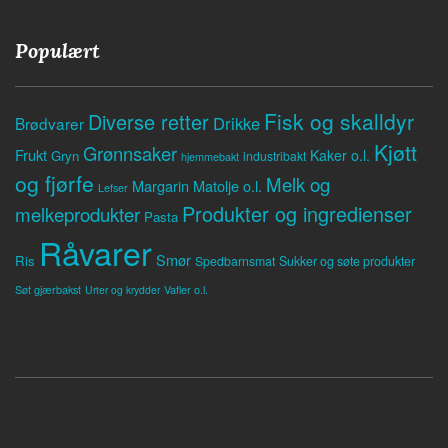
Populært
Fisk og skalldyr
Diverse retter
Drikke
Brødvarer
Kjøtt
Grønnsaker
Frukt
Kaker o.l.
Gryn
industribakt
hjemmebakt
og fjørfe
Melk og
Margarin
Matolje o.l.
Lefser
Produkter og ingredienser
melkeprodukter
Pasta
Råvarer
Smør
Ris
Spedbarnsmat
Sukker og søte produkter
Søt gjærbakst
Vafler o.l.
Urter og krydder