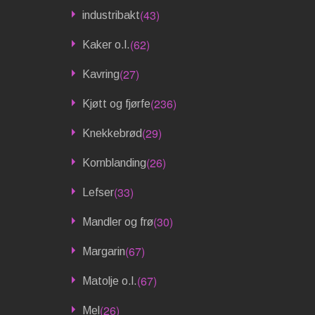
(43)
industribakt
(62)
Kaker o.l.
(27)
Kavring
(236)
Kjøtt og fjørfe
(29)
Knekkebrød
(26)
Kornblanding
(33)
Lefser
(30)
Mandler og frø
(67)
Margarin
(67)
Matolje o.l.
(26)
Mel