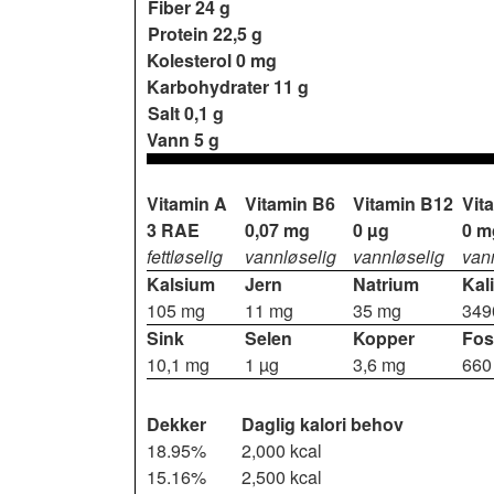
Fiber
24 g
Protein
22,5 g
Kolesterol
0 mg
Karbohydrater
11 g
Salt
0,1 g
Vann
5 g
Vitamin A
Vitamin B6
Vitamin B12
Vit
3 RAE
0,07 mg
0 µg
0 m
fettløselig
vannløselig
vannløselig
van
Kalsium
Jern
Natrium
Kal
105 mg
11 mg
35 mg
349
Sink
Selen
Kopper
Fos
10,1 mg
1 µg
3,6 mg
660
Dekker
Daglig kalori behov
18.95%
2,000 kcal
15.16%
2,500 kcal