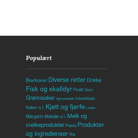
Populært
Diverse retter
Drikke
Brødvarer
Fisk og skalldyr
Frukt
Gryn
Grønnsaker
industribakt
hjemmebakt
Kjøtt og fjørfe
Kaker o.l.
Lefser
Melk og
Margarin
Matolje o.l.
Produkter
melkeprodukter
Pasta
og ingredienser
Ris