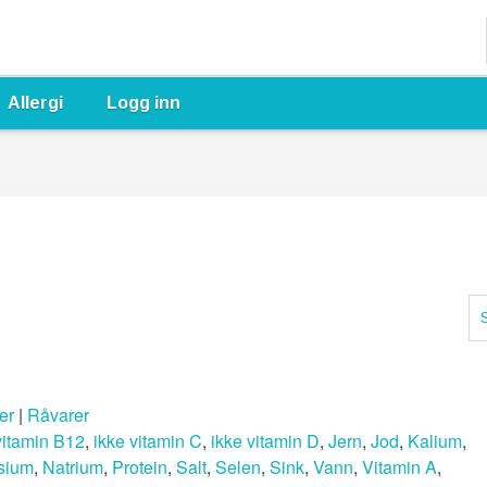
Allergi
Logg inn
er
|
Råvarer
vitamin B12
,
ikke vitamin C
,
ikke vitamin D
,
Jern
,
Jod
,
Kalium
,
sium
,
Natrium
,
Protein
,
Salt
,
Selen
,
Sink
,
Vann
,
Vitamin A
,