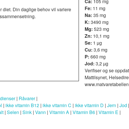
Ca:
105 mg
Fe:
11 mg
r diet. Din daglige behov vil variere
Na:
35 mg
roppssammensetning.
K:
3490 mg
Mg:
523 mg
Zn:
10,1 mg
Se:
1 µg
Cu:
3,6 mg
P:
660 mg
Jod:
3,2 µg
Verifiser og se oppdat
Mattilsynet, Helsedire
www.matvaretabellen
edienser
|
Råvarer
|
ol
|
ikke vitamin B12
|
ikke vitamin C
|
ikke vitamin D
|
Jern
|
Jod
lt
|
Selen
|
Sink
|
Vann
|
Vitamin A
|
Vitamin B6
|
Vitamin E
|