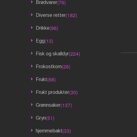
(76)
Brødvarer
(182)
Diverse retter
(96)
Drikke
(13)
Egg
(224)
Fisk og skalldyr
(26)
Frokostkorn
(68)
Frukt
(30)
Frukt produkter
(137)
Grønnsaker
(51)
Gryn
(33)
hjemmebakt