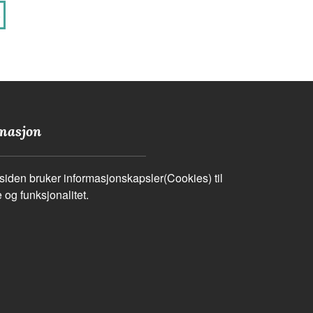
o
masjon
iden bruker informasjonskapsler(Cookies) til
 og funksjonalitet.