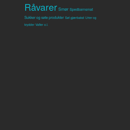
Råvarer
Smør
Spedbarnsmat
Sukker og søte produkter
Søt gjærbakst
Urter og
Vafler o.l.
krydder