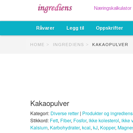
Næringskalkulator
Råvarer
Legg til
Oppskrifter
HOME
INGREDIENS
KAKAOPULVER
Kakaopulver
Kategori:
Diverse retter
|
Produkter og ingrediens
Stikkord:
Fett
,
Fiber
,
Fosfor
,
ikke kolesterol
,
ikke 
Kalsium
,
Karbohydrater
,
kcal
,
kJ
,
Kopper
,
Magne