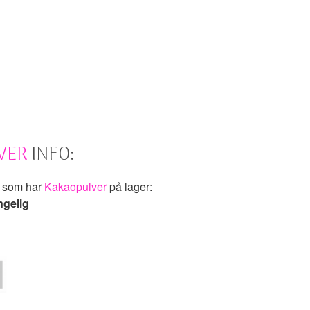
VER
INFO:
k som har
Kakaopulver
på lager:
ngelig