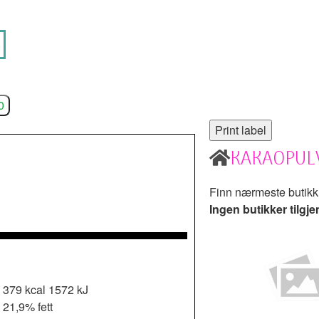
o
0
KAKAOPUL
Finn nærmeste butik
Ingen butikker tilgje
379 kcal
1572 kJ
21,9% fett