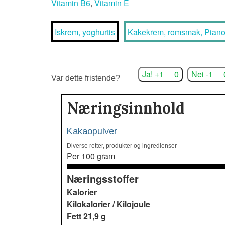
Vitamin B6
,
Vitamin E
Iskrem, yoghurtis
Kakekrem, romsmak, Pian
Ja! +1
0
Nei -1
Var dette fristende?
Næringsinnhold
Kakaopulver
Diverse retter, produkter og ingredienser
Per 100 gram
Næringsstoffer
Kalorier
Kilokalorier / Kilojoule
Fett
21,9 g