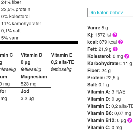
24% fiber
22,5% protein
0% kolesterol
11% karbohydrater
Vann:
5 g
0,1% salt
Kj:
1572 kJ
5% vann
kcal:
379 kcal
Fett:
21,9 g
amin C
Vitamin D
Vitamin E
Kolesterol:
0 mg
g
0 µg
0,2 alfa-TE
Karbohydrater:
11 
nløselig
fettløselig
fettløselig
Fiber:
24 g
ium
Magnesium
Protein:
22,5 g
0 mg
523 mg
Salt:
0,1 g
for
Jod
Vitamin A:
3 RAE
 mg
3,2 µg
Vitamin D:
0 µg
Vitamin E:
0,2 alfa-T
Vitamin B6:
0,07 mg
Vitamin B12:
0 µg
Vitamin C:
0 mg