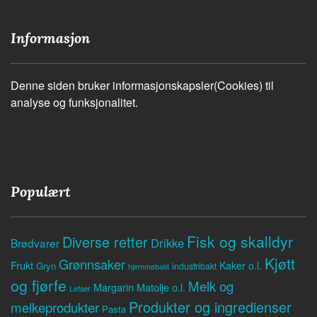
Informasjon
Denne siden bruker informasjonskapsler(Cookies) til
analyse og funksjonalitet.
Populært
Fisk og skalldyr
Diverse retter
Drikke
Brødvarer
Kjøtt
Grønnsaker
Frukt
Kaker o.l.
Gryn
industribakt
hjemmebakt
og fjørfe
Melk og
Margarin
Matolje o.l.
Lefser
Produkter og ingredienser
melkeprodukter
Pasta