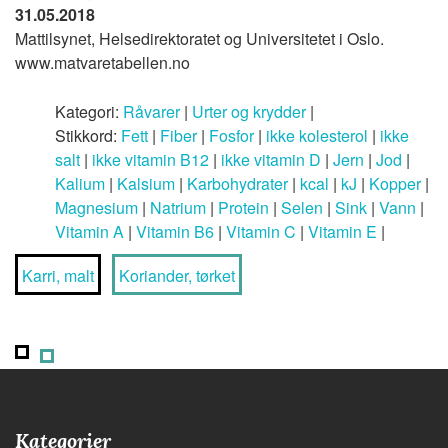
31.05.2018
Mattilsynet, Helsedirektoratet og Universitetet i Oslo.
www.matvaretabellen.no
Kategori:
Råvarer
|
Urter og krydder
|
Stikkord:
Fett
|
Fiber
|
Fosfor
|
ikke kolesterol
|
ikke
salt
|
ikke vitamin B12
|
ikke vitamin D
|
Jern
|
Jod
|
Kalium
|
Kalsium
|
Karbohydrater
|
kcal
|
kJ
|
Kopper
|
Magnesium
|
Natrium
|
Protein
|
Selen
|
Sink
|
Vann
|
Vitamin A
|
Vitamin B6
|
Vitamin C
|
Vitamin E
|
Karri, malt
Koriander, tørket
Kategorier