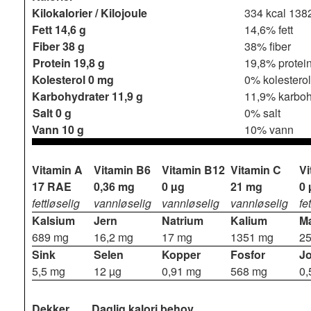
Kilokalorier / Kilojoule
334 kcal
1382
Fett
14,6 g
14,6% fett
Fiber
38 g
38% fiber
Protein
19,8 g
19,8% protei
Kolesterol
0 mg
0% kolesterol
Karbohydrater
11,9 g
11,9% karboh
Salt
0 g
0% salt
Vann
10 g
10% vann
Vitamin A
Vitamin B6
Vitamin B12
Vitamin C
Vi
17 RAE
0,36 mg
0 µg
21 mg
0 
fettløselig
vannløselig
vannløselig
vannløselig
fe
Kalsium
Jern
Natrium
Kalium
M
689 mg
16,2 mg
17 mg
1351 mg
2
Sink
Selen
Kopper
Fosfor
J
5,5 mg
12 µg
0,91 mg
568 mg
0,
Dekker
Daglig kalori behov