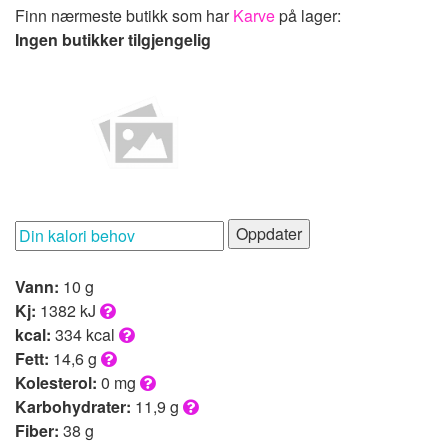
Finn nærmeste butikk som har
Karve
på lager:
Ingen butikker tilgjengelig
Oppdater
Vann:
10 g
Kj:
1382 kJ
kcal:
334 kcal
Fett:
14,6 g
Kolesterol:
0 mg
Karbohydrater:
11,9 g
Fiber:
38 g