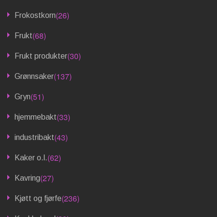
(26)
Frokostkorn
(68)
Frukt
(30)
Frukt produkter
(137)
Grønnsaker
(51)
Gryn
(33)
hjemmebakt
(43)
industribakt
(62)
Kaker o.l.
(27)
Kavring
(236)
Kjøtt og fjørfe