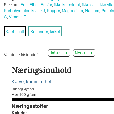
Stikkord:
Fett
,
Fiber
,
Fosfor
,
ikke kolesterol
,
ikke salt
,
ikke vit
Karbohydrater
,
kcal
,
kJ
,
Kopper
,
Magnesium
,
Natrium
,
Protei
C
,
Vitamin E
Karri, malt
Koriander, tørket
Ja! +1
0
Nei -1
0
Var dette fristende?
Næringsinnhold
Karve, kummin, hel
Urter og krydder
Per 100 gram
Næringsstoffer
Kalorier