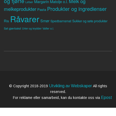
og fjørfe
Melk og
Margarin
Matolje o.l.
Lefser
Produkter og ingredienser
melkeprodukter
Pasta
Råvarer
Smør
Ris
Spedbarnsmat
Sukker og søte produkter
Søt gjærbakst
Vafler o.l.
Urter og krydder
Utvikling av Webskaper
© Copyright 2018-2019
All rights
reserved.
Epost
For reklame eller samarbeid, kan du kontakte oss via