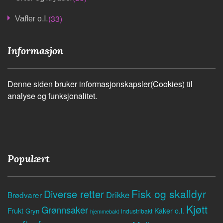
(33)
Vafler o.l.
Informasjon
Denne siden bruker informasjonskapsler(Cookies) til
analyse og funksjonalitet.
Populært
Fisk og skalldyr
Diverse retter
Drikke
Brødvarer
Kjøtt
Grønnsaker
Frukt
Kaker o.l.
Gryn
industribakt
hjemmebakt