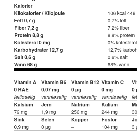
Kalorier
Kilokalorier / Kilojoule
106 kcal
448 
Fett
0,7 g
0,7% fett
Fiber
7,2 g
7,2% fiber
Protein
8,8 g
8,8% protein
Kolesterol
0 mg
0% kolesterol
Karbohydrater
12,7 g
12,7% karboh
Salt
0,6 g
0,6% salt
Vann
68 g
68% vann
Vitamin A
Vitamin B6
Vitamin B12
Vitamin C
Vi
0 RAE
0,07 mg
0 µg
0 mg
0 
fettløselig
vannløselig
vannløselig
vannløselig
fe
Kalsium
Jern
Natrium
Kalium
M
79 mg
1,9 mg
256 mg
244 mg
3
Sink
Selen
Kopper
Fosfor
J
0,9 mg
0 µg
–
104 mg
3 