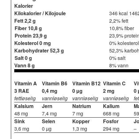
Kalorier
Kilokalorier / Kilojoule
346 kcal
1462
Fett
2,2 g
2,2% fett
Fiber
10,8 g
10,8% fiber
Protein
23,9 g
23,9% protei
Kolesterol
0 mg
0% kolesterol
Karbohydrater
52,3 g
52,3% karboh
Salt
0 g
0% salt
Vann
8 g
8% vann
Vitamin A
Vitamin B6
Vitamin B12
Vitamin C
Vi
3 RAE
0,4 mg
0 µg
2 mg
0 
fettløselig
vannløselig
vannløselig
vannløselig
fe
Kalsium
Jern
Natrium
Kalium
M
48 mg
7,4 mg
7 mg
668 mg
5
Sink
Selen
Kopper
Fosfor
J
3,6 mg
0 µg
1,3 mg
294 mg
–