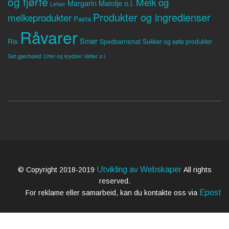
og fjørfe
Melk og
Margarin
Matolje o.l.
Lefser
Produkter og ingredienser
melkeprodukter
Pasta
Råvarer
Smør
Ris
Spedbarnsmat
Sukker og søte produkter
Søt gjærbakst
Vafler o.l.
Urter og krydder
Utvikling av Webskaper
© Copyright 2018-2019
All rights
reserved.
Epost
For reklame eller samarbeid, kan du kontakte oss via