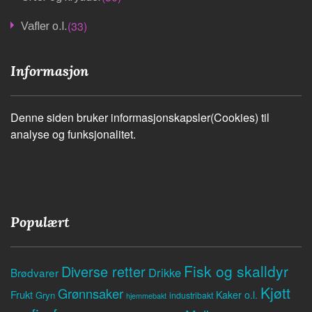
(33)
Vafler o.l.
Informasjon
Denne siden bruker informasjonskapsler(Cookies) til
analyse og funksjonalitet.
Populært
Fisk og skalldyr
Diverse retter
Drikke
Brødvarer
Kjøtt
Grønnsaker
Frukt
Kaker o.l.
Gryn
industribakt
hjemmebakt