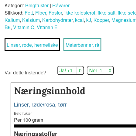
Kategori:
Belgfrukter
|
Råvarer
Stikkord:
Fett
,
Fiber
,
Fosfor
,
ikke kolesterol
,
ikke salt
,
ikke sel
Kalium
,
Kalsium
,
Karbohydrater
,
kcal
,
kJ
,
Kopper
,
Magnesiu
B6
,
Vitamin C
,
Vitamin E
Linser, røde, hermetiske
Meterbønner, rå
Ja! +1
0
Nei -1
0
Var dette fristende?
Næringsinnhold
Linser, røde/rosa, tørr
Belgfrukter
Per 100 gram
Næringsstoffer