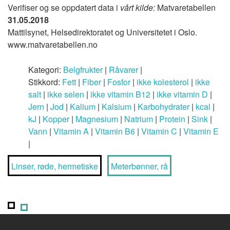
Verifiser og se oppdatert data i
vårt kilde:
Matvaretabellen
31.05.2018
Mattilsynet, Helsedirektoratet og Universitetet i Oslo.
www.matvaretabellen.no
Kategori:
Belgfrukter
|
Råvarer
|
Stikkord:
Fett
|
Fiber
|
Fosfor
|
ikke kolesterol
|
ikke
salt
|
ikke selen
|
ikke vitamin B12
|
ikke vitamin D
|
Jern
|
Jod
|
Kalium
|
Kalsium
|
Karbohydrater
|
kcal
|
kJ
|
Kopper
|
Magnesium
|
Natrium
|
Protein
|
Sink
|
Vann
|
Vitamin A
|
Vitamin B6
|
Vitamin C
|
Vitamin E
|
Linser, røde, hermetiske
Meterbønner, rå