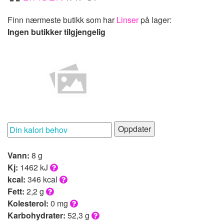
Finn nærmeste butikk som har
Linser
på lager:
Ingen butikker tilgjengelig
Oppdater
Vann:
8 g
Kj:
1462 kJ
kcal:
346 kcal
Fett:
2,2 g
Kolesterol:
0 mg
Karbohydrater:
52,3 g