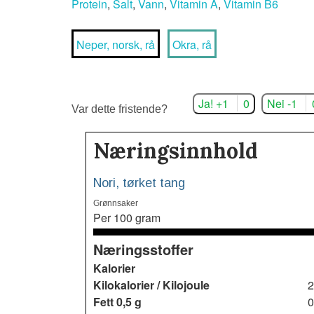
Protein
,
Salt
,
Vann
,
Vitamin A
,
Vitamin B6
Neper, norsk, rå
Okra, rå
Ja! +1
0
Nei -1
Var dette fristende?
Næringsinnhold
Nori, tørket tang
Grønnsaker
Per 100 gram
Næringsstoffer
Kalorier
Kilokalorier / Kilojoule
2
Fett
0,5 g
0