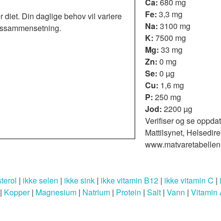
Ca:
680 mg
Fe:
3,3 mg
r diet. Din daglige behov vil variere
Na:
3100 mg
roppssammensetning.
K:
7500 mg
Mg:
33 mg
Zn:
0 mg
Se:
0 µg
Cu:
1,6 mg
P:
250 mg
Jod:
2200 µg
Verifiser og se oppdat
Mattilsynet, Helsedire
www.matvaretabellen
terol
|
ikke selen
|
ikke sink
|
ikke vitamin B12
|
ikke vitamin C
|
|
Kopper
|
Magnesium
|
Natrium
|
Protein
|
Salt
|
Vann
|
Vitamin