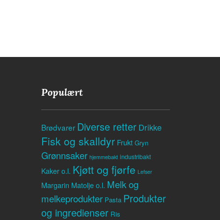
Populært
Diverse retter
Drikke
Brødvarer
Fisk og skalldyr
Frukt
Gryn
Grønnsaker
industribakt
hjemmebakt
Kjøtt og fjørfe
Kaker o.l.
Lefser
Melk og
Margarin
Matolje o.l.
Produkter
melkeprodukter
Pasta
og ingredienser
Ris