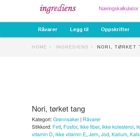
Næringskalkulator
Råvarer
Legg til
Oppskrifter
HOME
INGREDIENS
NORI, TØRKET 
Nori, tørket tang
Kategori:
Grønnsaker
|
Råvarer
Stikkord:
Fett
,
Fosfor
,
ikke fiber
,
ikke kolesterol
,
i
vitamin D
,
ikke vitamin E
,
Jern
,
Jod
,
Kalium
,
Kal