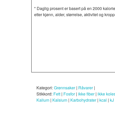
* Daglig prosent er basert på en 2000 kalorie
etter kjønn, alder, størrelse, aktivitet og k
Kategori:
Grønnsaker
|
Råvarer
|
Stikkord:
Fett
|
Fosfor
|
ikke fiber
|
ikke koles
Kalium
|
Kalsium
|
Karbohydrater
|
kcal
|
kJ