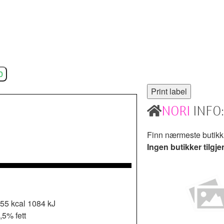
0
NORI
INFO:
Finn nærmeste butik
Ingen butikker tilgje
55 kcal
1084 kJ
,5% fett