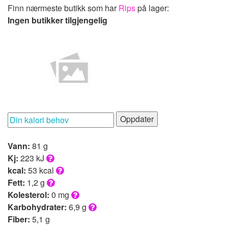
Finn nærmeste butikk som har
Rips
på lager:
Ingen butikker tilgjengelig
Oppdater
Vann:
81 g
Kj:
223 kJ
kcal:
53 kcal
Fett:
1,2 g
Kolesterol:
0 mg
Karbohydrater:
6,9 g
Fiber:
5,1 g