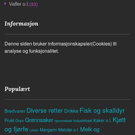
(33)
Vafler o.l.
Informasjon
Denne siden bruker informasjonskapsler(Cookies) til
analyse og funksjonalitet.
Populært
Fisk og skalldyr
Diverse retter
Drikke
Brødvarer
Kjøtt
Grønnsaker
Frukt
Kaker o.l.
Gryn
industribakt
hjemmebakt
og fjørfe
Melk og
Margarin
Matolje o.l.
Lefser