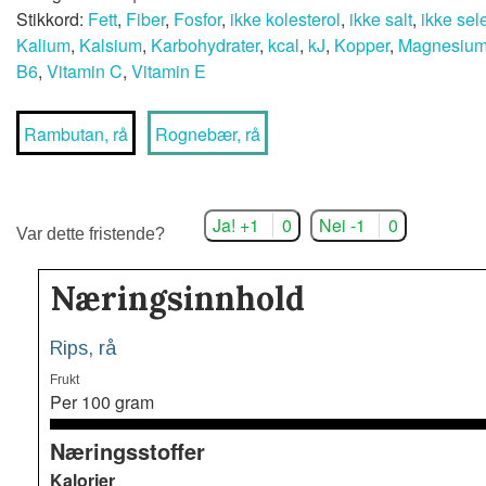
Stikkord:
Fett
,
Fiber
,
Fosfor
,
ikke kolesterol
,
ikke salt
,
ikke sel
Kalium
,
Kalsium
,
Karbohydrater
,
kcal
,
kJ
,
Kopper
,
Magnesiu
B6
,
Vitamin C
,
Vitamin E
Rambutan, rå
Rognebær, rå
Ja! +1
0
Nei -1
0
Var dette fristende?
Næringsinnhold
Rips, rå
Frukt
Per 100 gram
Næringsstoffer
Kalorier