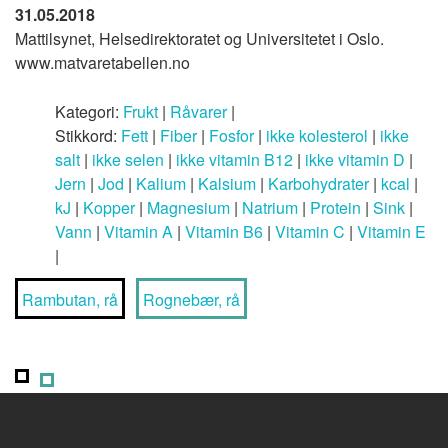
31.05.2018
Mattilsynet, Helsedirektoratet og Universitetet i Oslo.
www.matvaretabellen.no
Kategori:
Frukt
|
Råvarer
|
Stikkord:
Fett
|
Fiber
|
Fosfor
|
ikke kolesterol
|
ikke
salt
|
ikke selen
|
ikke vitamin B12
|
ikke vitamin D
|
Jern
|
Jod
|
Kalium
|
Kalsium
|
Karbohydrater
|
kcal
|
kJ
|
Kopper
|
Magnesium
|
Natrium
|
Protein
|
Sink
|
Vann
|
Vitamin A
|
Vitamin B6
|
Vitamin C
|
Vitamin E
|
Rambutan, rå
Rognebær, rå