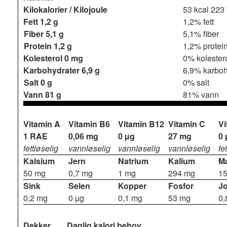
Kilokalorier / Kilojoule
53 kcal
223 
Fett
1,2 g
1,2% fett
Fiber
5,1 g
5,1% fiber
Protein
1,2 g
1,2% protei
Kolesterol
0 mg
0% kolester
Karbohydrater
6,9 g
6,9% karboh
Salt
0 g
0% salt
Vann
81 g
81% vann
Vitamin A
Vitamin B6
Vitamin B12
Vitamin C
Vi
1 RAE
0,06 mg
0 µg
27 mg
0 
fettløselig
vannløselig
vannløselig
vannløselig
fe
Kalsium
Jern
Natrium
Kalium
M
50 mg
0,7 mg
1 mg
294 mg
1
Sink
Selen
Kopper
Fosfor
J
0,2 mg
0 µg
0,1 mg
53 mg
0,
Dekker
Daglig kalori behov