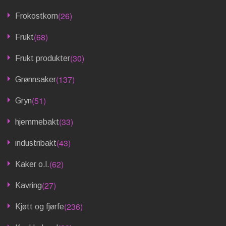
(26)
Frokostkorn
(68)
Frukt
(30)
Frukt produkter
(137)
Grønnsaker
(51)
Gryn
(33)
hjemmebakt
(43)
industribakt
(62)
Kaker o.l.
(27)
Kavring
(236)
Kjøtt og fjørfe