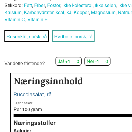
Stikkord:
Fett
,
Fiber
,
Fosfor
,
ikke kolesterol
,
ikke selen
,
ikke v
Kalsium
,
Karbohydrater
,
kcal
,
kJ
,
Kopper
,
Magnesium
,
Natriu
Vitamin C
,
Vitamin E
Rosenkål, norsk, rå
Rødbete, norsk, rå
Ja! +1
0
Nei -1
0
Var dette fristende?
Næringsinnhold
Ruccolasalat, rå
Grønnsaker
Per 100 gram
Næringsstoffer
Kalorier