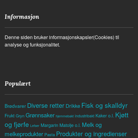
Informasjon
Denne siden bruker informasjonskapsler(Cookies) til
analyse og funksjonalitet.
Populært
Fisk og skalldyr
Diverse retter
Drikke
Brødvarer
Kjøtt
Grønnsaker
Frukt
Kaker o.l.
Gryn
industribakt
hjemmebakt
og fjørfe
Melk og
Margarin
Matolje o.l.
Lefser
Produkter og ingredienser
melkeprodukter
Pasta