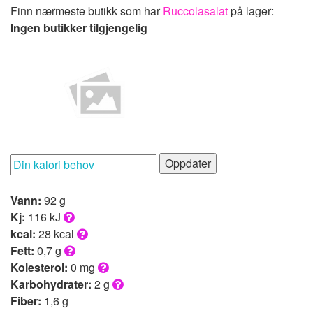
Finn nærmeste butikk som har
Ruccolasalat
på lager:
Ingen butikker tilgjengelig
Oppdater
Vann:
92 g
Kj:
116 kJ
kcal:
28 kcal
Fett:
0,7 g
Kolesterol:
0 mg
Karbohydrater:
2 g
Fiber:
1,6 g