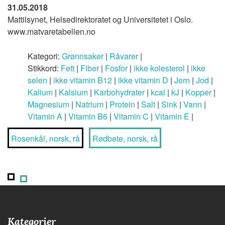
31.05.2018
Mattilsynet, Helsedirektoratet og Universitetet i Oslo.
www.matvaretabellen.no
Kategori:
Grønnsaker
|
Råvarer
|
Stikkord:
Fett
|
Fiber
|
Fosfor
|
ikke kolesterol
|
ikke
selen
|
ikke vitamin B12
|
ikke vitamin D
|
Jern
|
Jod
|
Kalium
|
Kalsium
|
Karbohydrater
|
kcal
|
kJ
|
Kopper
|
Magnesium
|
Natrium
|
Protein
|
Salt
|
Sink
|
Vann
|
Vitamin A
|
Vitamin B6
|
Vitamin C
|
Vitamin E
|
Rosenkål, norsk, rå
Rødbete, norsk, rå
Kategorier