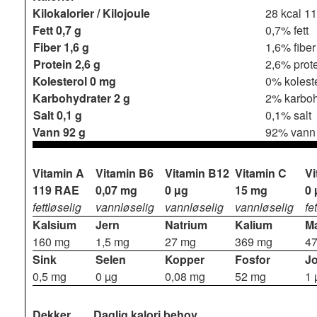
Kilokalorier / Kilojoule
28 kcal
11
Fett
0,7 g
0,7% fett
Fiber
1,6 g
1,6% fiber
Protein
2,6 g
2,6% prot
Kolesterol
0 mg
0% kolest
Karbohydrater
2 g
2% karboh
Salt
0,1 g
0,1% salt
Vann
92 g
92% vann
Vitamin A
Vitamin B6
Vitamin B12
Vitamin C
Vi
119 RAE
0,07 mg
0 µg
15 mg
0 
fettløselig
vannløselig
vannløselig
vannløselig
fe
Kalsium
Jern
Natrium
Kalium
M
160 mg
1,5 mg
27 mg
369 mg
4
Sink
Selen
Kopper
Fosfor
J
0,5 mg
0 µg
0,08 mg
52 mg
1 
Dekker
Daglig kalori behov