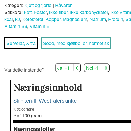
Kategori:
Kjøtt og fjørfe
|
Råvarer
Stikkord:
Fett
,
Fosfor
,
ikke fiber
,
ikke karbohydrater
,
ikke vita
kcal
,
kJ
,
Kolesterol
,
Kopper
,
Magnesium
,
Natrium
,
Protein
,
Sa
Vitamin B6
,
Vitamin E
Servelat, X-tra
Sodd, med kjøttboller, hermetisk
Ja! +1
0
Nei -1
0
Var dette fristende?
Næringsinnhold
Skinkerull, Westfalerskinke
Kjøtt og fjørfe
Per 100 gram
Næringsstoffer