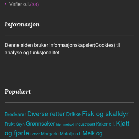
(33)
Vafler o.l.
Informasjon
Denne siden bruker informasjonskapsler(Cookies) til
analyse og funksjonalitet.
Populært
Fisk og skalldyr
Diverse retter
Drikke
Brødvarer
Kjøtt
Grønnsaker
Frukt
Kaker o.l.
Gryn
industribakt
hjemmebakt
og fjørfe
Melk og
Margarin
Matolje o.l.
Lefser