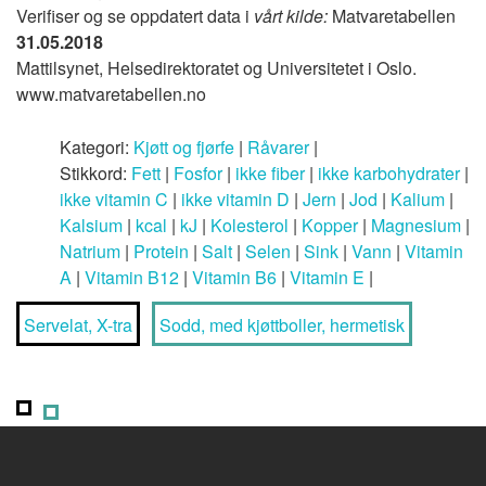
Verifiser og se oppdatert data i
vårt kilde:
Matvaretabellen
31.05.2018
Mattilsynet, Helsedirektoratet og Universitetet i Oslo.
www.matvaretabellen.no
Kategori:
Kjøtt og fjørfe
|
Råvarer
|
Stikkord:
Fett
|
Fosfor
|
ikke fiber
|
ikke karbohydrater
|
ikke vitamin C
|
ikke vitamin D
|
Jern
|
Jod
|
Kalium
|
Kalsium
|
kcal
|
kJ
|
Kolesterol
|
Kopper
|
Magnesium
|
Natrium
|
Protein
|
Salt
|
Selen
|
Sink
|
Vann
|
Vitamin
A
|
Vitamin B12
|
Vitamin B6
|
Vitamin E
|
Servelat, X-tra
Sodd, med kjøttboller, hermetisk