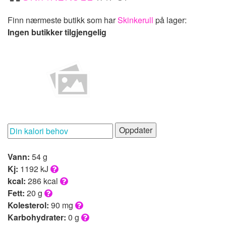
Finn nærmeste butikk som har
Skinkerull
på lager:
Ingen butikker tilgjengelig
Oppdater
Vann:
54 g
Kj:
1192 kJ
kcal:
286 kcal
Fett:
20 g
Kolesterol:
90 mg
Karbohydrater:
0 g