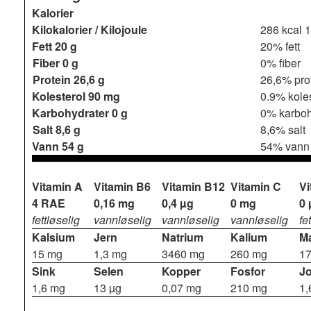
Kalorier
Kilokalorier / Kilojoule
286 kcal
1
Fett
20 g
20% fett
Fiber
0 g
0% fiber
Protein
26,6 g
26,6% pro
Kolesterol
90 mg
0.9% koles
Karbohydrater
0 g
0% karboh
Salt
8,6 g
8,6% salt
Vann
54 g
54% vann
Vitamin A
Vitamin B6
Vitamin B12
Vitamin C
Vi
4 RAE
0,16 mg
0,4 µg
0 mg
0 
fettløselig
vannløselig
vannløselig
vannløselig
fe
Kalsium
Jern
Natrium
Kalium
M
15 mg
1,3 mg
3460 mg
260 mg
1
Sink
Selen
Kopper
Fosfor
J
1,6 mg
13 µg
0,07 mg
210 mg
1,