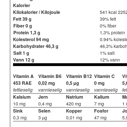
Kalorier
Kilokalorier / Kilojoule
541 kcal
2252
Fett
39 g
39% fett
Fiber
0 g
0% fiber
Protein
1,3 g
1,3% protein
Kolesterol
94 mg
0.94% koleste
Karbohydrater
46,3 g
46,3% karboh
Salt
1 g
1% salt
Vann
12 g
12% vann
Vitamin A
Vitamin B6
Vitamin B12
Vitamin C
Vi
453 RAE
0,02 mg
0,5 µg
0 mg
5,
fettløselig
vannløselig
vannløselig
vannløselig
fe
Kalsium
Jern
Natrium
Kalium
M
10 mg
0,4 mg
420 mg
7 mg
1
Sink
Selen
Kopper
Fosfor
J
0,3 mg
3 µg
0,01 mg
47 mg
5,