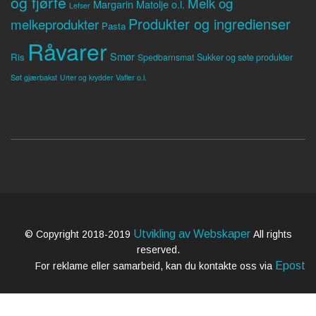
og fjørfe
Melk og
Margarin
Matolje o.l.
Lefser
Produkter og ingredienser
melkeprodukter
Pasta
Råvarer
Smør
Ris
Spedbarnsmat
Sukker og søte produkter
Søt gjærbakst
Vafler o.l.
Urter og krydder
Utvikling av Webskaper
© Copyright 2018-2019
All rights
reserved.
Epost
For reklame eller samarbeid, kan du kontakte oss via