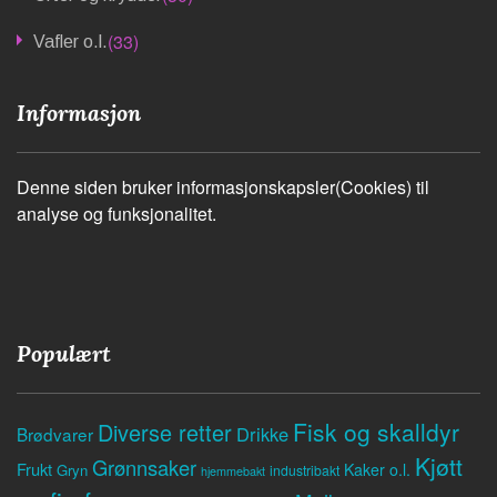
(33)
Vafler o.l.
Informasjon
Denne siden bruker informasjonskapsler(Cookies) til
analyse og funksjonalitet.
Populært
Fisk og skalldyr
Diverse retter
Drikke
Brødvarer
Kjøtt
Grønnsaker
Frukt
Kaker o.l.
Gryn
industribakt
hjemmebakt