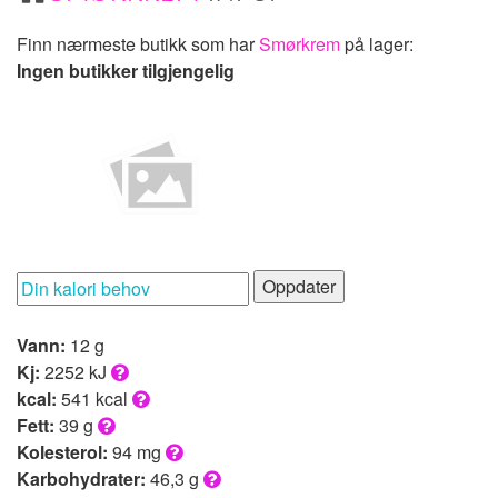
Finn nærmeste butikk som har
Smørkrem
på lager:
Ingen butikker tilgjengelig
Oppdater
Vann:
12 g
Kj:
2252 kJ
kcal:
541 kcal
Fett:
39 g
Kolesterol:
94 mg
Karbohydrater:
46,3 g