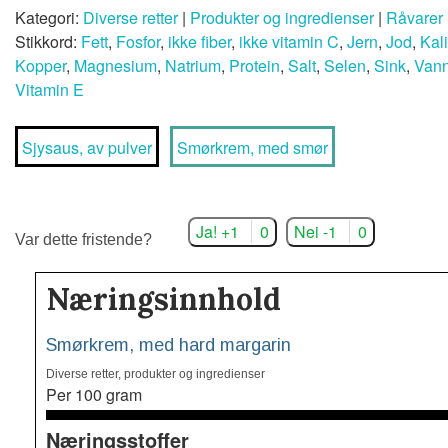
Kategori:
Diverse retter
|
Produkter og ingredienser
|
Råvarer
Stikkord:
Fett
,
Fosfor
,
ikke fiber
,
ikke vitamin C
,
Jern
,
Jod
,
Kal
Kopper
,
Magnesium
,
Natrium
,
Protein
,
Salt
,
Selen
,
Sink
,
Van
Vitamin E
Sjysaus, av pulver
Smørkrem, med smør
Ja! +1
0
Nei -1
0
Var dette fristende?
Næringsinnhold
Smørkrem, med hard margarin
Diverse retter, produkter og ingredienser
Per 100 gram
Næringsstoffer