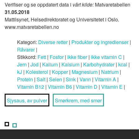
Verifiser og se oppdatert data i
vårt kilde:
Matvaretabellen
31.05.2018
Mattilsynet, Helsedirektoratet og Universitetet i Oslo.
www.matvaretabellen.no
Kategori:
Diverse retter
|
Produkter og ingredienser
|
Råvarer
|
Stikkord:
Fett
|
Fosfor
|
ikke fiber
|
ikke vitamin C
|
Jern
|
Jod
|
Kalium
|
Kalsium
|
Karbohydrater
|
kcal
|
kJ
|
Kolesterol
|
Kopper
|
Magnesium
|
Natrium
|
Protein
|
Salt
|
Selen
|
Sink
|
Vann
|
Vitamin A
|
Vitamin B12
|
Vitamin B6
|
Vitamin D
|
Vitamin E
|
Sjysaus, av pulver
Smørkrem, med smør