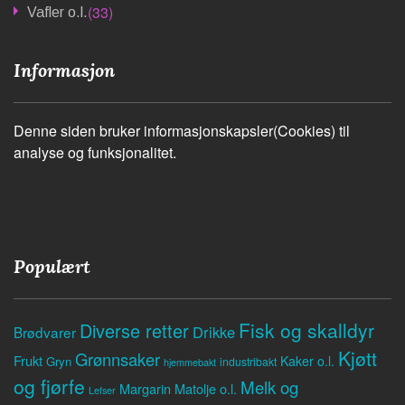
(33)
Vafler o.l.
Informasjon
Denne siden bruker informasjonskapsler(Cookies) til
analyse og funksjonalitet.
Populært
Fisk og skalldyr
Diverse retter
Drikke
Brødvarer
Kjøtt
Grønnsaker
Frukt
Kaker o.l.
Gryn
industribakt
hjemmebakt
og fjørfe
Melk og
Margarin
Matolje o.l.
Lefser