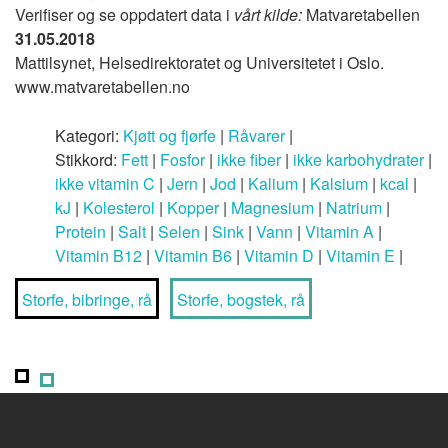
Verifiser og se oppdatert data i
vårt kilde:
Matvaretabellen
31.05.2018
Mattilsynet, Helsedirektoratet og Universitetet i Oslo.
www.matvaretabellen.no
Kategori:
Kjøtt og fjørfe
|
Råvarer
|
Stikkord:
Fett
|
Fosfor
|
ikke fiber
|
ikke karbohydrater
|
ikke vitamin C
|
Jern
|
Jod
|
Kalium
|
Kalsium
|
kcal
|
kJ
|
Kolesterol
|
Kopper
|
Magnesium
|
Natrium
|
Protein
|
Salt
|
Selen
|
Sink
|
Vann
|
Vitamin A
|
Vitamin B12
|
Vitamin B6
|
Vitamin D
|
Vitamin E
|
Storfe, bibringe, rå
Storfe, bogstek, rå