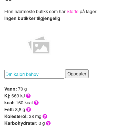
Finn nærmeste butikk som har
Storfe
på lager:
Ingen butikker tilgjengelig
Oppdater
Vann:
70 g
Kj:
669 kJ
kcal:
160 kcal
Fett:
8,8 g
Kolesterol:
38 mg
Karbohydrater:
0 g