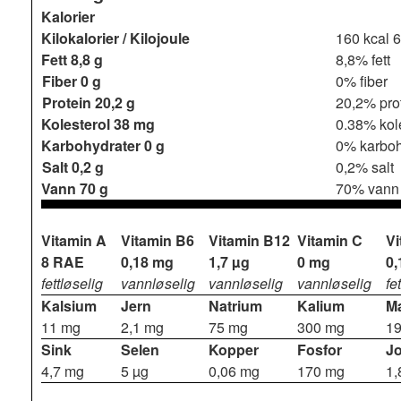
Kalorier
Kilokalorier / Kilojoule
160 kcal
6
Fett
8,8 g
8,8% fett
Fiber
0 g
0% fiber
Protein
20,2 g
20,2% pro
Kolesterol
38 mg
0.38% kol
Karbohydrater
0 g
0% karboh
Salt
0,2 g
0,2% salt
Vann
70 g
70% vann
Vitamin A
Vitamin B6
Vitamin B12
Vitamin C
Vi
8 RAE
0,18 mg
1,7 µg
0 mg
0,
fettløselig
vannløselig
vannløselig
vannløselig
fe
Kalsium
Jern
Natrium
Kalium
M
11 mg
2,1 mg
75 mg
300 mg
1
Sink
Selen
Kopper
Fosfor
J
4,7 mg
5 µg
0,06 mg
170 mg
1,