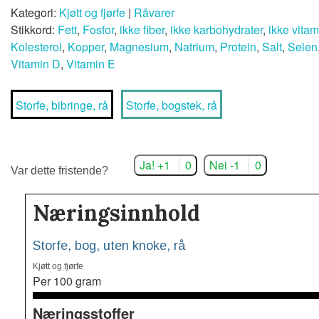
Kategori:
Kjøtt og fjørfe
|
Råvarer
Stikkord:
Fett
,
Fosfor
,
ikke fiber
,
ikke karbohydrater
,
ikke vita
Kolesterol
,
Kopper
,
Magnesium
,
Natrium
,
Protein
,
Salt
,
Selen
Vitamin D
,
Vitamin E
Storfe, bibringe, rå
Storfe, bogstek, rå
Ja! +1
0
Nei -1
0
Var dette fristende?
Næringsinnhold
Storfe, bog, uten knoke, rå
Kjøtt og fjørfe
Per 100 gram
Næringsstoffer