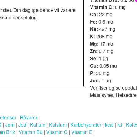
Vitamin C:
8 mg
r diet. Din daglige behov vil variere
Ca:
22 mg
roppssammensetning.
Fe:
0,6 mg
Na:
497 mg
K:
268 mg
Mg:
17 mg
Zn:
0,7 mg
Se:
1 µg
Cu:
0,05 mg
P:
50 mg
Jod:
1 µg
Verifiser og se oppdat
Mattilsynet, Helsedire
edienser
|
Råvarer
|
D
|
Jern
|
Jod
|
Kalium
|
Kalsium
|
Karbohydrater
|
kcal
|
kJ
|
Koles
min B12
|
Vitamin B6
|
Vitamin C
|
Vitamin E
|