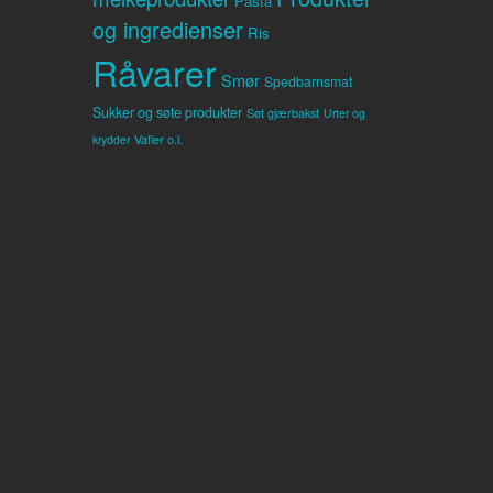
Pasta
og ingredienser
Ris
Råvarer
Smør
Spedbarnsmat
Sukker og søte produkter
Søt gjærbakst
Urter og
Vafler o.l.
krydder