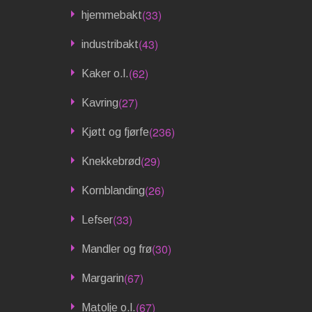
(33)
hjemmebakt
(43)
industribakt
(62)
Kaker o.l.
(27)
Kavring
(236)
Kjøtt og fjørfe
(29)
Knekkebrød
(26)
Kornblanding
(33)
Lefser
(30)
Mandler og frø
(67)
Margarin
(67)
Matolje o.l.