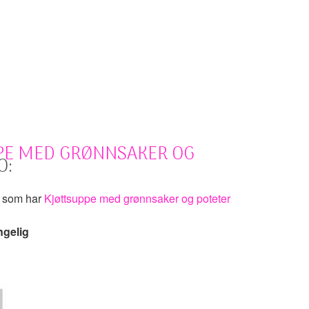
PE MED GRØNNSAKER OG
O:
k som har
Kjøttsuppe med grønnsaker og poteter
ngelig