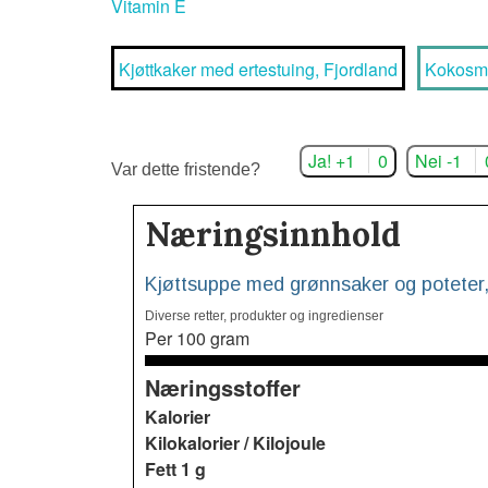
Vitamin E
Kjøttkaker med ertestuing, Fjordland
Kokosma
Ja! +1
0
Nei -1
Var dette fristende?
Næringsinnhold
Kjøttsuppe med grønnsaker og poteter,
Diverse retter, produkter og ingredienser
Per 100 gram
Næringsstoffer
Kalorier
Kilokalorier / Kilojoule
Fett
1 g