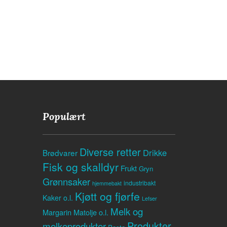
Populært
Diverse retter
Drikke
Brødvarer
Fisk og skalldyr
Frukt
Gryn
Grønnsaker
industribakt
hjemmebakt
Kjøtt og fjørfe
Kaker o.l.
Lefser
Melk og
Margarin
Matolje o.l.
Produkter
melkeprodukter