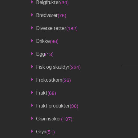
(30)
Belgfrukter
(76)
Brødvarer
(182)
Diverse retter
(96)
Drikke
(13)
Egg
(224)
Fisk og skalldyr
(26)
Frokostkorn
(68)
Frukt
(30)
Frukt produkter
(137)
Grønnsaker
(51)
Gryn