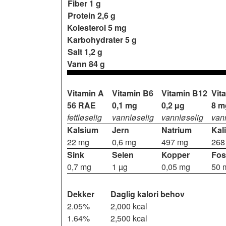
Fiber
1 g
Protein
2,6 g
Kolesterol
5 mg
Karbohydrater
5 g
Salt
1,2 g
Vann
84 g
Vitamin A
Vitamin B6
Vitamin B12
Vit
56 RAE
0,1 mg
0,2 µg
8 m
fettløselig
vannløselig
vannløselig
van
Kalsium
Jern
Natrium
Kal
22 mg
0,6 mg
497 mg
268
Sink
Selen
Kopper
Fos
0,7 mg
1 µg
0,05 mg
50 
Dekker
Daglig kalori behov
2.05%
2,000 kcal
1.64%
2,500 kcal