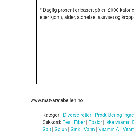
* Daglig prosent er basert på en 2000 kalorie
etter kjønn, alder, størrelse, aktivitet og k
www.matvaretabellen.no
Kategori:
Diverse retter
|
Produkter og ingr
Stikkord:
Fett
|
Fiber
|
Fosfor
|
ikke vitamin 
Salt
|
Selen
|
Sink
|
Vann
|
Vitamin A
|
Vita