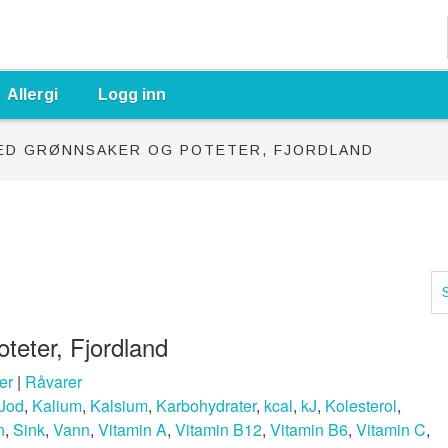
Allergi
Logg inn
ED GRØNNSAKER OG POTETER, FJORDLAND
teter, Fjordland
er
|
Råvarer
Jod
,
Kalium
,
Kalsium
,
Karbohydrater
,
kcal
,
kJ
,
Kolesterol
,
n
,
Sink
,
Vann
,
Vitamin A
,
Vitamin B12
,
Vitamin B6
,
Vitamin C
,