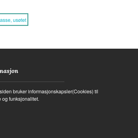
sse, usøtet
masjon
iden bruker informasjonskapsler(Cookies) til
 og funksjonalitet.