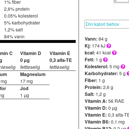
1% fiber
2,6% protein
0.05% kolesterol
5% karbohydrater
1,2% salt
84% vann
Vann:
84 g
Kj:
174 kJ
kcal:
41 kcal
amin C
Vitamin D
Vitamin E
Fett:
1 g
g
0 µg
0,3 alfa-TE
Kolesterol:
5 mg
nløselig
fettløselig
fettløselig
Karbohydrater:
5 g
ium
Magnesium
Fiber:
1 g
 mg
17 mg
Protein:
2,6 g
for
Jod
Salt:
1,2 g
mg
1 µg
Vitamin A:
56 RAE
Vitamin D:
0 µg
Vitamin E:
0,3 alfa-T
Vitamin B6:
0,1 mg
Vitamin B12:
0,2 µg