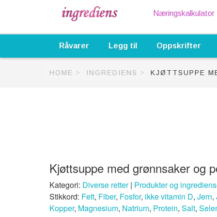
Næringskalkulator
Råvarer
Legg til
Oppskrifter
HOME
INGREDIENS
KJØTTSUPPE M
Kjøttsuppe med grønnsaker og po
Kategori:
Diverse retter
|
Produkter og ingrediens
Stikkord:
Fett
,
Fiber
,
Fosfor
,
ikke vitamin D
,
Jern
,
Kopper
,
Magnesium
,
Natrium
,
Protein
,
Salt
,
Sele