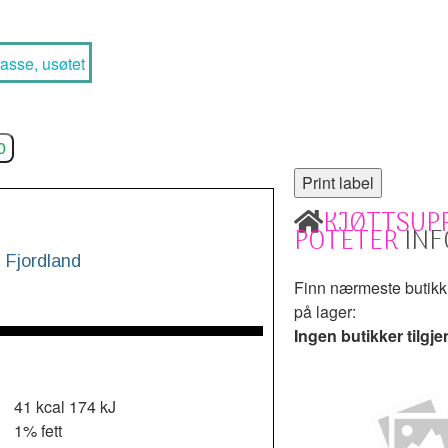
sse, usøtet
0
KJØTTSUP
POTETER
INF
 Fjordland
Finn nærmeste butik
på lager:
Ingen butikker tilgje
41 kcal
174 kJ
1% fett