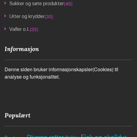
(45)
Sukker og søte produkter
(30)
Urter og krydder
(33)
Vafler o.l.
Informasjon
Denne siden bruker informasjonskapsler(Cookies) til
analyse og funksjonalitet.
Populært
Fisk og skalldyr
Diverse retter