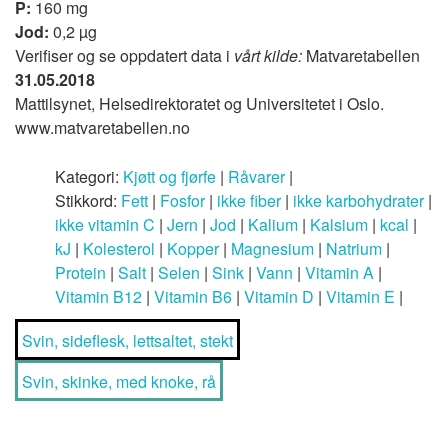
P:
160 mg
Jod:
0,2 µg
Verifiser og se oppdatert data i
vårt kilde:
Matvaretabellen
31.05.2018
Mattilsynet, Helsedirektoratet og Universitetet i Oslo.
www.matvaretabellen.no
Kategori:
Kjøtt og fjørfe
|
Råvarer
|
Stikkord:
Fett
|
Fosfor
|
ikke fiber
|
ikke karbohydrater
|
ikke vitamin C
|
Jern
|
Jod
|
Kalium
|
Kalsium
|
kcal
|
kJ
|
Kolesterol
|
Kopper
|
Magnesium
|
Natrium
|
Protein
|
Salt
|
Selen
|
Sink
|
Vann
|
Vitamin A
|
Vitamin B12
|
Vitamin B6
|
Vitamin D
|
Vitamin E
|
Svin, sideflesk, lettsaltet, stekt
Svin, skinke, med knoke, rå