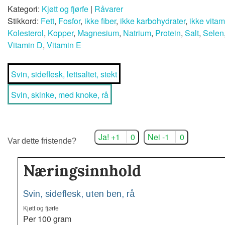
Kategori:
Kjøtt og fjørfe
|
Råvarer
Stikkord:
Fett
,
Fosfor
,
ikke fiber
,
ikke karbohydrater
,
ikke vita
Kolesterol
,
Kopper
,
Magnesium
,
Natrium
,
Protein
,
Salt
,
Selen
Vitamin D
,
Vitamin E
Svin, sideflesk, lettsaltet, stekt
Svin, skinke, med knoke, rå
Ja! +1
0
Nei -1
0
Var dette fristende?
Næringsinnhold
Svin, sideflesk, uten ben, rå
Kjøtt og fjørfe
Per 100 gram