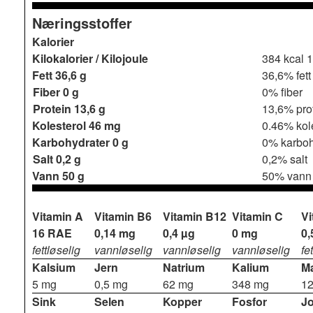
Næringsstoffer
Kalorier
Kilokalorier / Kilojoule
384 kcal
1
Fett
36,6 g
36,6% fett
Fiber
0 g
0% fiber
Protein
13,6 g
13,6% pro
Kolesterol
46 mg
0.46% kol
Karbohydrater
0 g
0% karboh
Salt
0,2 g
0,2% salt
Vann
50 g
50% vann
Vitamin A
Vitamin B6
Vitamin B12
Vitamin C
Vi
16 RAE
0,14 mg
0,4 µg
0 mg
0,
fettløselig
vannløselig
vannløselig
vannløselig
fe
Kalsium
Jern
Natrium
Kalium
M
5 mg
0,5 mg
62 mg
348 mg
1
Sink
Selen
Kopper
Fosfor
J