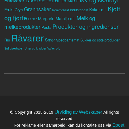
Drikke
Brødvarer
Kjøtt
Grønnsaker
Frukt
Kaker o.l.
Gryn
industribakt
hjemmebakt
og fjørfe
Melk og
Margarin
Matolje o.l.
Lefser
Produkter og ingredienser
melkeprodukter
Pasta
Råvarer
Smør
Ris
Spedbarnsmat
Sukker og søte produkter
Søt gjærbakst
Vafler o.l.
Urter og krydder
Utvikling av Webskaper
© Copyright 2018-2019
All rights
reserved.
Epost
For reklame eller samarbeid, kan du kontakte oss via