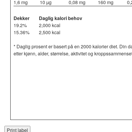
1,6 mg
10 µg
0,08 mg
160 mg
0,
Dekker
Daglig kalori behov
19.2%
2,000 kcal
15.36%
2,500 kcal
* Daglig prosent er basert på en 2000 kalorier diet. Din d
etter kjønn, alder, størrelse, aktivitet og kroppssammense