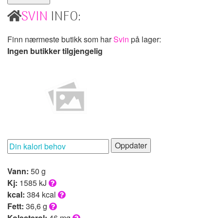
SVIN
INFO:
Finn nærmeste butikk som har
Svin
på lager:
Ingen butikker tilgjengelig
Oppdater
Vann:
50 g
Kj:
1585 kJ
kcal:
384 kcal
Fett:
36,6 g
Kolesterol:
46 mg