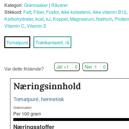
Kategori:
Grønnsaker
|
Råvarer
Stikkord:
Fett
,
Fiber
,
Fosfor
,
ikke kolesterol
,
ikke vitamin B12
,
Karbohydrater
,
kcal
,
kJ
,
Kopper
,
Magnesium
,
Natrium
,
Protei
Vitamin C
,
Vitamin E
Tomatpuré
Traktkantarell, rå
Ja! +1
0
Nei -1
0
Var dette fristende?
Næringsinnhold
Tomatpuré, hermetisk
Grønnsaker
Per 100 gram
Næringsstoffer