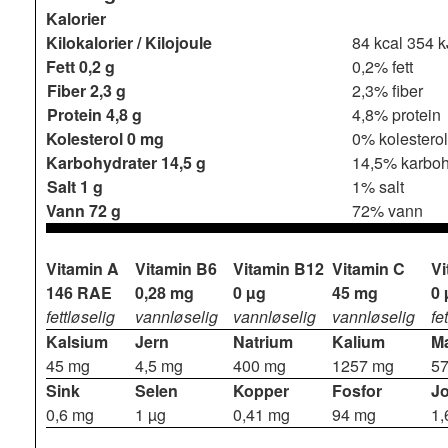
Kalorier
Kilokalorier / Kilojoule
84 kcal
354 k
Fett
0,2 g
0,2% fett
Fiber
2,3 g
2,3% fiber
Protein
4,8 g
4,8% protein
Kolesterol
0 mg
0% kolesterol
Karbohydrater
14,5 g
14,5% karboh
Salt
1 g
1% salt
Vann
72 g
72% vann
Vitamin A
Vitamin B6
Vitamin B12
Vitamin C
Vi
146 RAE
0,28 mg
0 µg
45 mg
0 
fettløselig
vannløselig
vannløselig
vannløselig
fe
Kalsium
Jern
Natrium
Kalium
M
45 mg
4,5 mg
400 mg
1257 mg
5
Sink
Selen
Kopper
Fosfor
J
0,6 mg
1 µg
0,41 mg
94 mg
1,