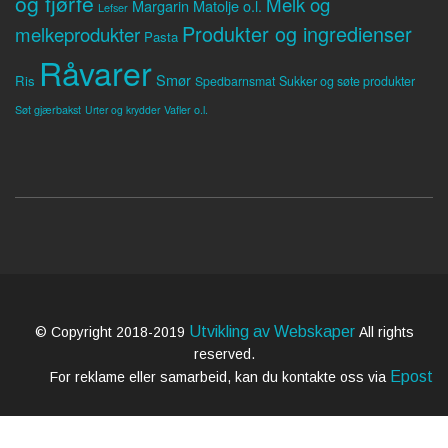
og fjørfe
Melk og
Margarin
Matolje o.l.
Lefser
Produkter og ingredienser
melkeprodukter
Pasta
Råvarer
Smør
Ris
Spedbarnsmat
Sukker og søte produkter
Søt gjærbakst
Vafler o.l.
Urter og krydder
Utvikling av Webskaper
© Copyright 2018-2019
All rights
reserved.
Epost
For reklame eller samarbeid, kan du kontakte oss via