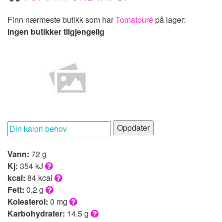
Finn nærmeste butikk som har
Tomatpuré
på lager:
Ingen butikker tilgjengelig
Oppdater
Vann:
72 g
Kj:
354 kJ
kcal:
84 kcal
Fett:
0,2 g
Kolesterol:
0 mg
Karbohydrater:
14,5 g