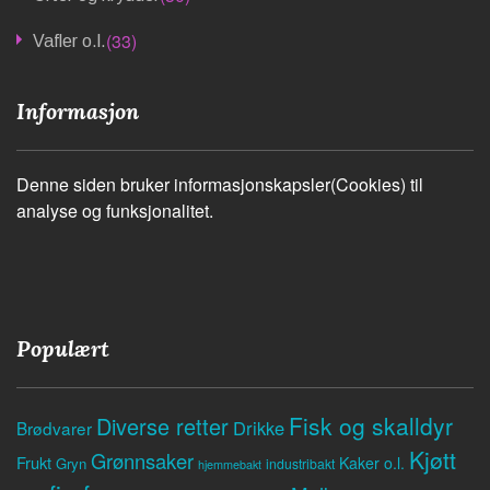
(33)
Vafler o.l.
Informasjon
Denne siden bruker informasjonskapsler(Cookies) til
analyse og funksjonalitet.
Populært
Fisk og skalldyr
Diverse retter
Drikke
Brødvarer
Kjøtt
Grønnsaker
Frukt
Kaker o.l.
Gryn
industribakt
hjemmebakt