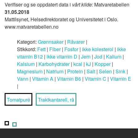
Verifiser og se oppdatert data i
vårt kilde:
Matvaretabellen
31.05.2018
Mattilsynet, Helsedirektoratet og Universitetet i Oslo.
www.matvaretabellen.no
Kategori:
Grønnsaker
|
Råvarer
|
Stikkord:
Fett
|
Fiber
|
Fosfor
|
ikke kolesterol
|
ikke
vitamin B12
|
ikke vitamin D
|
Jern
|
Jod
|
Kalium
|
Kalsium
|
Karbohydrater
|
kcal
|
kJ
|
Kopper
|
Magnesium
|
Natrium
|
Protein
|
Salt
|
Selen
|
Sink
|
Vann
|
Vitamin A
|
Vitamin B6
|
Vitamin C
|
Vitamin E
|
Tomatpuré
Traktkantarell, rå