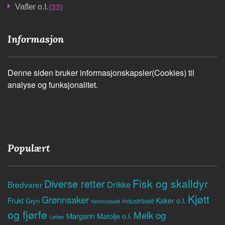
(33)
Vafler o.l.
Informasjon
Denne siden bruker informasjonskapsler(Cookies) til
analyse og funksjonalitet.
Populært
Fisk og skalldyr
Diverse retter
Drikke
Brødvarer
Kjøtt
Grønnsaker
Frukt
Kaker o.l.
Gryn
industribakt
hjemmebakt
og fjørfe
Melk og
Margarin
Matolje o.l.
Lefser