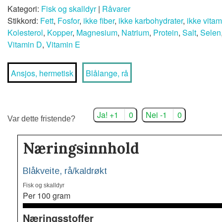
Kategori:
Fisk og skalldyr
|
Råvarer
Stikkord:
Fett
,
Fosfor
,
ikke fiber
,
ikke karbohydrater
,
ikke vita
Kolesterol
,
Kopper
,
Magnesium
,
Natrium
,
Protein
,
Salt
,
Selen
Vitamin D
,
Vitamin E
Ansjos, hermetisk
Blålange, rå
Ja! +1
0
Nei -1
0
Var dette fristende?
Næringsinnhold
Blåkveite, rå/kaldrøkt
Fisk og skalldyr
Per 100 gram
Næringsstoffer