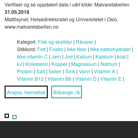
Verifiser og se oppdatert data i
vårt kilde:
Matvaretabellen
31.05.2018
Mattilsynet, Helsedirektoratet og Universitetet i Oslo.
www.matvaretabellen.no
Kategori:
Fisk og skalldyr
|
Råvarer
|
Stikkord:
Fett
|
Fosfor
|
ikke fiber
|
ikke karbohydrater
|
ikke vitamin C
|
Jern
|
Jod
|
Kalium
|
Kalsium
|
kcal
|
kJ
|
Kolesterol
|
Kopper
|
Magnesium
|
Natrium
|
Protein
|
Salt
|
Selen
|
Sink
|
Vann
|
Vitamin A
|
Vitamin B12
|
Vitamin B6
|
Vitamin D
|
Vitamin E
|
Ansjos, hermetisk
Blålange, rå