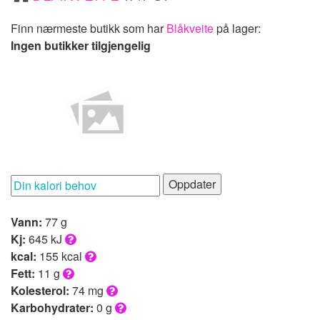
Finn nærmeste butikk som har
Blåkveite
på lager:
Ingen butikker tilgjengelig
Oppdater
Vann:
77 g
Kj:
645 kJ
kcal:
155 kcal
Fett:
11 g
Kolesterol:
74 mg
Karbohydrater:
0 g