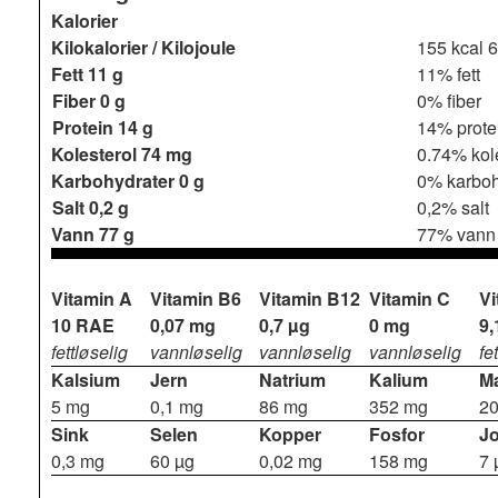
Kalorier
Kilokalorier / Kilojoule
155 kcal
6
Fett
11 g
11% fett
Fiber
0 g
0% fiber
Protein
14 g
14% prote
Kolesterol
74 mg
0.74% kol
Karbohydrater
0 g
0% karboh
Salt
0,2 g
0,2% salt
Vann
77 g
77% vann
Vitamin A
Vitamin B6
Vitamin B12
Vitamin C
Vi
10 RAE
0,07 mg
0,7 µg
0 mg
9,
fettløselig
vannløselig
vannløselig
vannløselig
fe
Kalsium
Jern
Natrium
Kalium
M
5 mg
0,1 mg
86 mg
352 mg
2
Sink
Selen
Kopper
Fosfor
J
0,3 mg
60 µg
0,02 mg
158 mg
7 