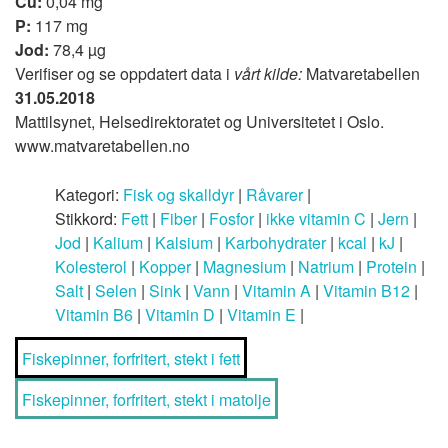
Cu:
0,04 mg
P:
117 mg
Jod:
78,4 µg
Verifiser og se oppdatert data i
vårt kilde:
Matvaretabellen
31.05.2018
Mattilsynet, Helsedirektoratet og Universitetet i Oslo.
www.matvaretabellen.no
Kategori:
Fisk og skalldyr
|
Råvarer
|
Stikkord:
Fett
|
Fiber
|
Fosfor
|
ikke vitamin C
|
Jern
|
Jod
|
Kalium
|
Kalsium
|
Karbohydrater
|
kcal
|
kJ
|
Kolesterol
|
Kopper
|
Magnesium
|
Natrium
|
Protein
|
Salt
|
Selen
|
Sink
|
Vann
|
Vitamin A
|
Vitamin B12
|
Vitamin B6
|
Vitamin D
|
Vitamin E
|
Fiskepinner, forfritert, stekt i fett
Fiskepinner, forfritert, stekt i matolje