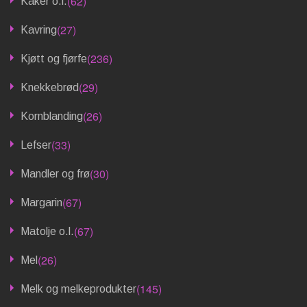
(62)
Kaker o.l.
(27)
Kavring
(236)
Kjøtt og fjørfe
(29)
Knekkebrød
(26)
Kornblanding
(33)
Lefser
(30)
Mandler og frø
(67)
Margarin
(67)
Matolje o.l.
(26)
Mel
(145)
Melk og melkeprodukter