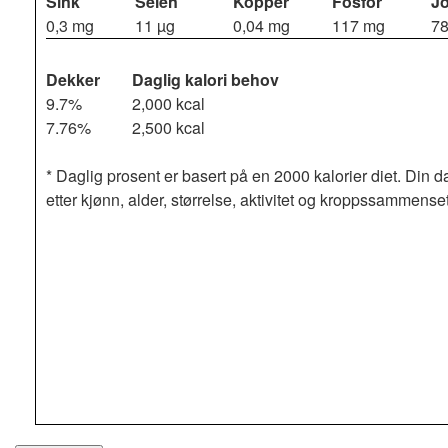
Sink
Selen
Kopper
Fosfor
J
0,3 mg
11 µg
0,04 mg
117 mg
78
Dekker
Daglig kalori behov
9.7%
2,000 kcal
7.76%
2,500 kcal
* Daglig prosent er basert på en 2000 kalorier diet. Din d
etter kjønn, alder, størrelse, aktivitet og kroppssammense