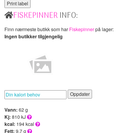
FISKEPINNER
INFO:
Finn nærmeste butikk som har
Fiskepinner
på lager:
Ingen butikker tilgjengelig
Oppdater
Vann:
62 g
Kj:
810 kJ
kcal:
194 kcal
Fett:
9,7 g