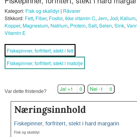
Fiskepinner, forfritert, stekt i hard margar
Kategori:
Fisk og skalldyr
|
Råvarer
Stikkord:
Fett
,
Fiber
,
Fosfor
,
ikke vitamin C
,
Jern
,
Jod
,
Kalium
Kopper
,
Magnesium
,
Natrium
,
Protein
,
Salt
,
Selen
,
Sink
,
Van
Vitamin E
Fiskepinner, forfritert, stekt i fett
Fiskepinner, forfritert, stekt i matolje
Ja! +1
0
Nei -1
0
Var dette fristende?
Næringsinnhold
Fiskepinner, forfritert, stekt i hard margarin
Fisk og skalldyr