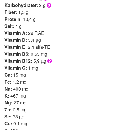
Karbohydrater:
3 g
Fiber:
1,5 g
Protein:
13,4 g
Salt:
1 g
Vitamin A:
29 RAE
Vitamin D:
3,4 µg
Vitamin E:
2,4 alfa-TE
Vitamin B6:
0,53 mg
Vitamin B12:
5,9 µg
Vitamin C:
1 mg
Ca:
15 mg
Fe:
1,2 mg
Na:
400 mg
K:
467 mg
Mg:
27 mg
Zn:
0,5 mg
Se:
38 µg
Cu:
0,1 mg