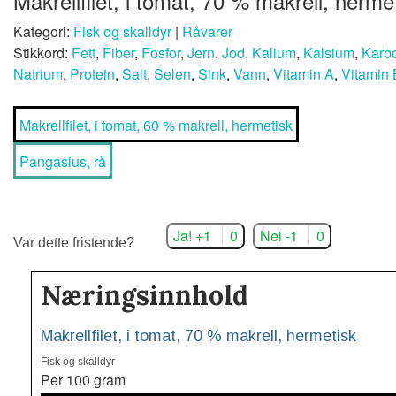
Makrellfilet, i tomat, 70 % makrell, herme
Kategori:
Fisk og skalldyr
|
Råvarer
Stikkord:
Fett
,
Fiber
,
Fosfor
,
Jern
,
Jod
,
Kalium
,
Kalsium
,
Karbo
Natrium
,
Protein
,
Salt
,
Selen
,
Sink
,
Vann
,
Vitamin A
,
Vitamin
Makrellfilet, i tomat, 60 % makrell, hermetisk
Pangasius, rå
Ja! +1
0
Nei -1
0
Var dette fristende?
Næringsinnhold
Makrellfilet, i tomat, 70 % makrell, hermetisk
Fisk og skalldyr
Per 100 gram