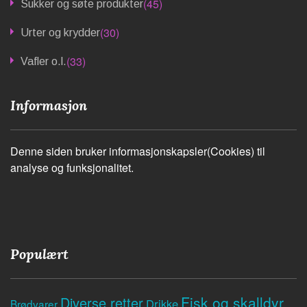
(45)
Sukker og søte produkter
(30)
Urter og krydder
(33)
Vafler o.l.
Informasjon
Denne siden bruker informasjonskapsler(Cookies) til
analyse og funksjonalitet.
Populært
Fisk og skalldyr
Diverse retter
Drikke
Brødvarer