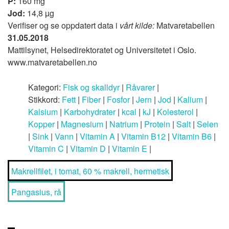
P:
160 mg
Jod:
14,8 µg
Verifiser og se oppdatert data i
vårt kilde:
Matvaretabellen
31.05.2018
Mattilsynet, Helsedirektoratet og Universitetet i Oslo.
www.matvaretabellen.no
Kategori:
Fisk og skalldyr
|
Råvarer
|
Stikkord:
Fett
|
Fiber
|
Fosfor
|
Jern
|
Jod
|
Kalium
|
Kalsium
|
Karbohydrater
|
kcal
|
kJ
|
Kolesterol
|
Kopper
|
Magnesium
|
Natrium
|
Protein
|
Salt
|
Selen
|
Sink
|
Vann
|
Vitamin A
|
Vitamin B12
|
Vitamin B6
|
Vitamin C
|
Vitamin D
|
Vitamin E
|
Makrellfilet, i tomat, 60 % makrell, hermetisk
Pangasius, rå