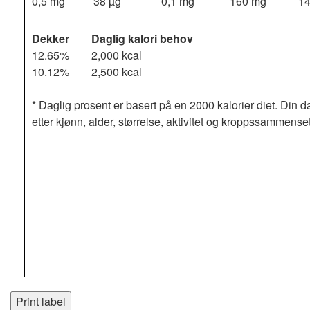
0,5 mg
38 µg
0,1 mg
160 mg
14
Dekker
Daglig kalori behov
12.65%
2,000 kcal
10.12%
2,500 kcal
* Daglig prosent er basert på en 2000 kalorier diet. Din d
etter kjønn, alder, størrelse, aktivitet og kroppssammense