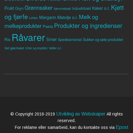
Kjøtt
Grønnsaker
Frukt
Kaker o.l.
Gryn
industribakt
hjemmebakt
og fjørfe
Melk og
Margarin
Matolje o.l.
Lefser
Produkter og ingredienser
melkeprodukter
Pasta
Råvarer
Smør
Ris
Spedbarnsmat
Sukker og søte produkter
Søt gjærbakst
Vafler o.l.
Urter og krydder
Utvikling av Webskaper
© Copyright 2018-2019
All rights
reserved.
Epost
For reklame eller samarbeid, kan du kontakte oss via