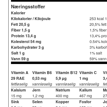
Næringsstoffer
Kalorier
Kilokalorier / Kilojoule
253 kcal
1
Fett
20,5 g
20,5% fett
Fiber
1,5 g
1,5% fiber
Protein
13,4 g
13,4% pro
Kolesterol
54 mg
0.54% kol
Karbohydrater
3 g
3% karboh
Salt
1 g
1% salt
Vann
59 g
59% vann
Vitamin A
Vitamin B6
Vitamin B12
Vitamin C
Vi
29 RAE
0,53 mg
5,9 µg
1 mg
3,
fettløselig
vannløselig
vannløselig
vannløselig
fe
Kalsium
Jern
Natrium
Kalium
M
15 mg
1,2 mg
400 mg
467 mg
2
Sink
Selen
Kopper
Fosfor
J