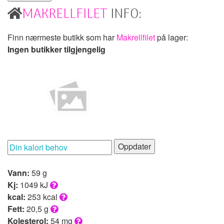
MAKRELLFILET
INFO:
Finn nærmeste butikk som har
Makrellfilet
på lager:
Ingen butikker tilgjengelig
Oppdater
Vann:
59 g
Kj:
1049 kJ
kcal:
253 kcal
Fett:
20,5 g
Kolesterol:
54 mg